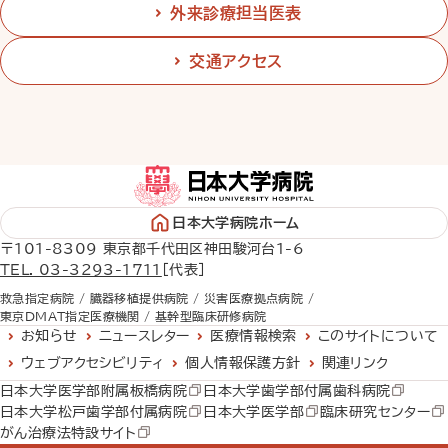
外来診療担当医表
交通アクセス
日本大学病院ホーム
〒101-8309 東京都千代田区神田駿河台1-6
TEL. 03-3293-1711
［代表］
救急指定病院 /
臓器移植提供病院 /
災害医療拠点病院 /
東京DMAT指定医療機関 /
基幹型臨床研修病院
お知らせ
ニュースレター
医療情報検索
このサイトについて
ウェブアクセシビリティ
個人情報保護方針
関連リンク
日本大学医学部附属板橋病院
日本大学歯学部付属歯科病院
日本大学松戸歯学部付属病院
日本大学医学部
臨床研究センター
がん治療法特設サイト