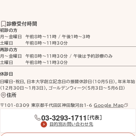
診療受付時間
初診の方
月〜金曜日
午前8時
〜
11時
/
午後1時
〜
3時
土曜日
午前8時
〜
11時30分
再診の方
月〜金曜日
午前8時
〜
11時30分
/ 午後は予約診療のみ
土曜日
午前8時
〜
11時30分
休診日
日曜日・祝日，日本大学創立記念日の振替休診日（10月5日），年末年始
（12月30日〜1月3日），ゴールデンウィーク（5月3日〜5月6日）
住所
〒101-8309 東京都千代田区神田駿河台1-6
Google Map
03-3293-1711
［代表］
目的別お問い合わせ先