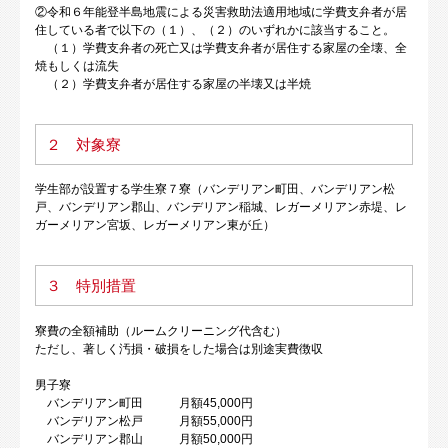
②令和６年能登半島地震による災害救助法適用地域に学費支弁者が居
住している者で以下の（１）、（２）のいずれかに該当すること。
（１）学費支弁者の死亡又は学費支弁者が居住する家屋の全壊、全
焼もしくは流失
（２）学費支弁者が居住する家屋の半壊又は半焼
２ 対象寮
学生部が設置する学生寮７寮（バンデリアン町田、バンデリアン松
戸、バンデリアン郡山、バンデリアン稲城、レガーメリアン赤堤、レ
ガーメリアン宮坂、レガーメリアン東が丘）
３ 特別措置
寮費の全額補助（ルームクリーニング代含む）
ただし、著しく汚損・破損をした場合は別途実費徴収
男子寮
バンデリアン町田 月額45,000円
バンデリアン松戸 月額55,000円
バンデリアン郡山 月額50,000円