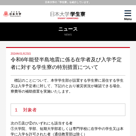
日本大学の「学生寮」を
紹介しています。
ニュース
NEWS
2024年01月23日
令和6年能登半島地震に係る在学者及び入学予定
者に対する学生寮の特別措置について
標記のことについて、本学学生部が設置する学生寮に居住する学生
又は入学予定者に対して、下記のとおり被災状況が確認できる場合、
寮費等の補助措置を実施いたします。
１ 対象者
次の①及び②のいずれにも該当する者
①大学院、学部、短期大学部若しくは専門学校に在学中の学生又は本
学に入学を許可された者（通信教育部は除く）