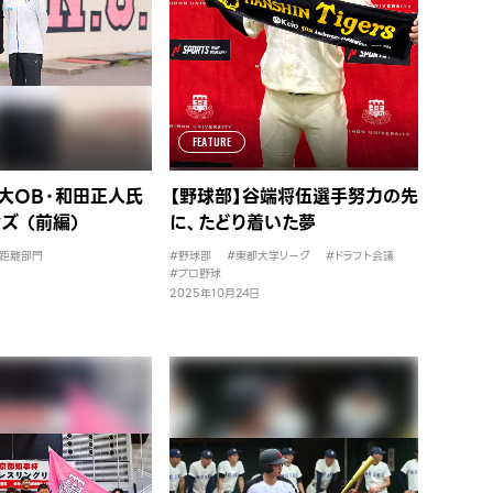
FEATURE
大OB・和田正人氏
【野球部】谷端将伍選手努力の先
ズ （前編）
に、たどり着いた夢
距離部門
#野球部
#東都大学リーグ
#ドラフト会議
#プロ野球
2025年10月24日