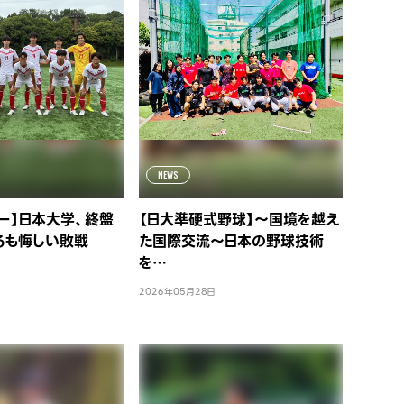
NEWS
ー】日本大学、終盤
【日大準硬式野球】～国境を越え
るも悔しい敗戦
た国際交流～日本の野球技術
を…
2026年05月28日