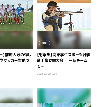
NEWS
ー】前節大敗の悔し
【射撃部】関東学生スポーツ射撃
大学サッカー聖地で
選手権春季大会 ～新チーム
で…
2026年06月03日