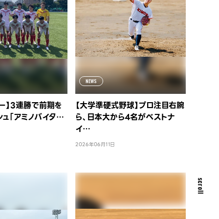
NEWS
ー】3連勝で前期を
【大学準硬式野球】プロ注目右腕
シュ「アミノバイタ…
ら、日本大から4名がベストナ
イ…
2026年06月11日
scroll