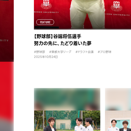
FEATURE
【野球部】谷端将伍選手
努力の先に、たどり着いた夢
#野球部
#東都大学リーグ
#ドラフト会議
#プロ野球
2025年10月24日