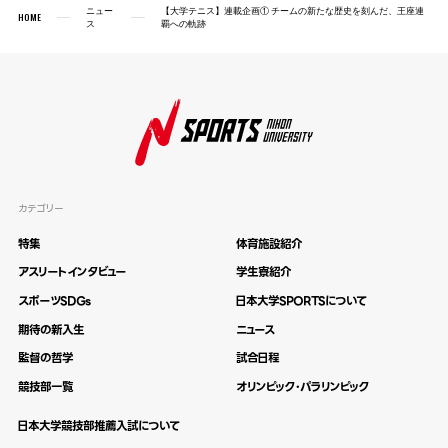
ニュー
【大学テニス】連載企画① チームの新たな歴史を刻んだ、王座連
HOME
ス
覇への軌跡
カテゴリー
特集
体育施設紹介
アスリートインタビュー
学生寮紹介
スポーツSDGs
日本大学SPORTSについて
期待の新入生
ニュース
監督の哲学
試合日程
競技部一覧
オリンピック・パラリンピック
日本大学競技部推薦入試について