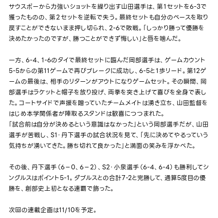
サウスポーから力強いショットを繰り出す山田選手は、第１セットを6-3で
獲ったものの、第２セットを逆転で失う。最終セットも自分のペースを取り
戻すことができないまま押し切られ、2-6で敗戦。「しっかり勝って優勝を
決めたかったのですが、勝つことができず悔しい」と唇を噛んだ。
一方、6-4、1-6のタイで最終セットに臨んだ岡部選手は、ゲームカウント
5-5からの第11ゲームで再びブレークに成功し、6-5と１歩リード。第12ゲ
ームの最後は、相手のリターンがアウトになりゲームセット。その瞬間、岡
部選手はラケットと帽子を放り投げ、両拳を突き上げて喜びを全身で表し
た。コートサイドで声援を贈っていたチームメイトは湧き立ち、山田監督を
はじめ本学関係者が陣取るスタンドは歓喜につつまれた。
「試合前は自分が決めるという意識はなかった」という岡部選手だが、山田
選手が苦戦し、S1・丹下選手の試合状況を見て、「先に決めてやるっていう
気持ちが湧いてきた。勝ち切れて良かった」と満面の笑みを浮かべた。
その後、丹下選手（6−0、6−2）、S2・小泉選手（6-4、6-4）も勝利してシ
ングルスはポイント5-1。ダブルスとの合計7-2と完勝して、通算5度目の優
勝を、創部史上初となる連覇で飾った。
次回の連載企画は11/10を予定。