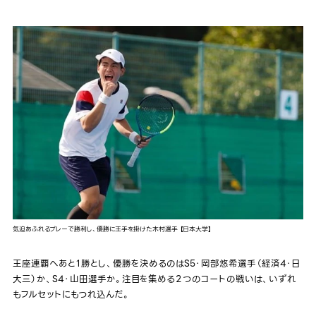
気迫あふれるプレーで勝利し、優勝に王手を掛けた木村選手 【日本大学】
王座連覇へあと１勝とし、優勝を決めるのはS5・岡部悠希選手（経済4・日
大三）か、S4・山田選手か。注目を集める２つのコートの戦いは、いずれ
もフルセットにもつれ込んだ。