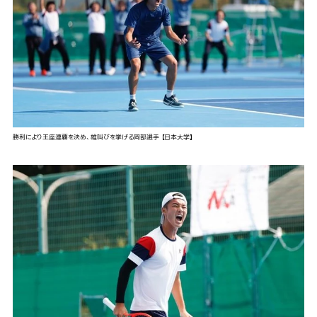
勝利により王座連覇を決め、雄叫びを挙げる岡部選手 【日本大学】