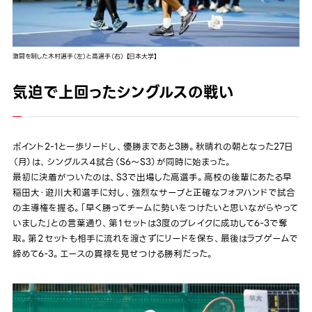
激闘を制した木村選手（左）と高選手（右） 【日本大学】
気迫で上回ったシングルスの戦い
ポイント2-1と一歩リードし、優勝まであと3勝。秋晴れの朝となった27日
（月）は、シングルス４試合（S6〜S3）が同時に始まった。
最初に決着がついたのは、S3で出場した高選手。高校の後輩にあたる早
稲田大・遊川大和選手に対し、強烈なサーブと正確なフォアハンドで試合
の主導権を握る。「早く勝ってチームに勢いをつけたいと思いながらやって
いました」との言葉通り、第１セットは3度のブレイクに成功して6-3で奪
取。第２セットも相手に流れを渡さずにリードを保ち、最後はラブゲームで
締めて6-3。エースの貫禄を見せつける勝利だった。