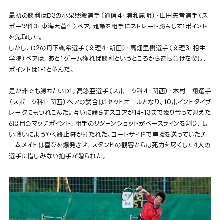
最初の勝利はD3の小泉熙毅選手（通信４・浦和麗明）・山田矢音選手（ス
ポーツ科3・東海大菅生）ペア。難敵を相手にストレート勝ちして1ポイント
を先取した。
しかし、D2の丹下颯希選手（文理4・新田）・高畑里樹選手（文理3・相生
学院）ペアは、あと１ゲーム獲れば勝利というところから逆転負けを喫し、
ポイントは1-1と並んだ。
是が非でも勝ちたいD1。髙悠亜選手（スポーツ科４・関西）・木村一翔選手
（スポーツ科1・関西）ペアの試合は1セットオールとなり、10ポイントタイブ
レークにもつれこんだ。互いに譲らずスコアが14-13まで競り合って迎えた
6度目のマッチポイント、相手のリターンショットがベースラインを割り、長
い戦いにようやく終止符が打たれた。コートサイドで声援を送っていたチ
ームメイトは喜びを爆発させ、スタンドの観客からは死力を尽くした4人の
選手に惜しみない拍手が贈られた。