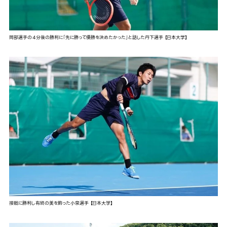
岡部選手の４分後の勝利に「先に勝って優勝を決めたかった」と話した丹下選手 【日本大学】
接戦に勝利し有終の美を飾った小泉選手 【日本大学】