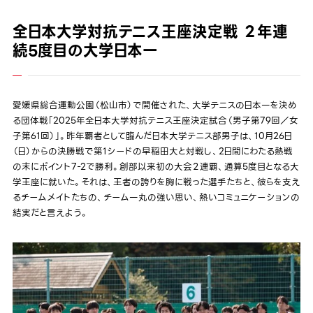
全日本大学対抗テニス王座決定戦 ２年連
続5度目の大学日本一
愛媛県総合運動公園（松山市）で開催された、大学テニスの日本一を決め
る団体戦「2025年全日本大学対抗テニス王座決定試合（男子第79回／女
子第61回）」。昨年覇者として臨んだ日本大学テニス部男子は、10月26日
（日）からの決勝戦で第1シードの早稲田大と対戦し、2日間にわたる熱戦
の末にポイント7-2で勝利。創部以来初の大会２連覇、通算5度目となる大
学王座に就いた。それは、王者の誇りを胸に戦った選手たちと、彼らを支え
るチームメイトたちの、チーム一丸の強い思い、熱いコミュニケーションの
結実だと言えよう。