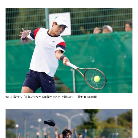
悔しい敗戦も、「来年につながる経験ができた」と話した山田選手 【日本大学】