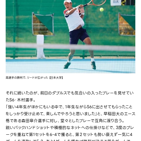
高選手の勝利で、リードが広がった 【日本大学】
それに続いたのが、前日のダブルスでも気合いの入ったプレーを見せてい
たS6・木村選手。
「強い4年生がほかにもいる中で、1年生ながらS6に出させてもらったこと
をしっかり受け止めて、楽しんでやろうと思いました」と、早稲田大のエース
格である森田皐介選手に対し、堂々としたプレーで互角に渡り合う。
鋭いバックハンドショットや積極的なネットへの仕掛けなどで、3度のブレ
ークを重ねて第1セットを6-4で獲ると、第２セットも勢い衰えず一気に4