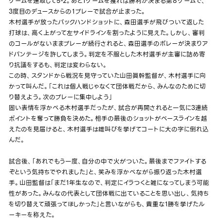
ゲームを連取して5-2。あと1ゲームを獲れば勝利が決まる第８ゲームで、
3度目のデュースからの１プレーで試合が止まった。
木村選手が放ったバックハンドショットに、森田選手が飛びついて返した
打球は、高く上がって左サイドラインを割ったように見えた。しかし、審判
のコールがないままプレーが続行されると、森田選手のボレーが決まりア
ドバンテージを許してしまう。判定を不服とした木村選手が主審に詰め寄
り抗議をするも、判定は変わらない。
この時、スタンドから戦況を見守っていた山田眞幹監督が、木村選手に向
かって叫んだ。「これは個人戦じゃなくて団体戦だから、みんなのために切
り替えよう。次のプレーに集中しよう」
固い表情を浮かべる木村選手だったが、試合が再開されると一気に3連続
ポイントを奪って勝負を決めた。相手の最後のショットがベースラインを越
えたのを見届けると、木村選手は雄叫びを挙げてコートに大の字に倒れ込
んだ。
試合後、「あれでもう一度、自分の中で火がついた。最後までファイトする
ぞという気持ちでやれました」と、笑みを浮かべながら振り返った木村選
手。山田監督は「まだ1年生なので、判定にイラつくと雑になってしまう可能
性があった。みんなの代表として団体戦に出ていることを思い出し、気持ち
を切り替えて頑張ってほしかった」と言いながらも、貴重な1勝を挙げたル
ーキーを称えた。