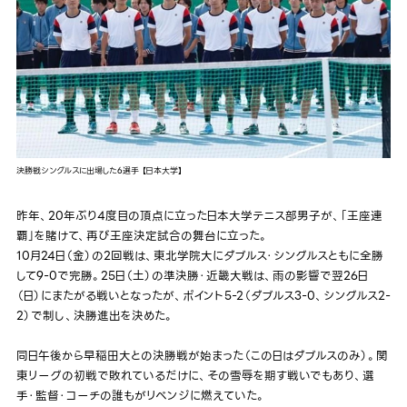
決勝戦シングルスに出場した6選手 【日本大学】
昨年、20年ぶり4度目の頂点に立った日本大学テニス部男子が、「王座連
覇」を賭けて、再び王座決定試合の舞台に立った。
10月24日（金）の2回戦は、東北学院大にダブルス・シングルスともに全勝
して9-0で完勝。25日（土）の準決勝・近畿大戦は、雨の影響で翌26日
（日）にまたがる戦いとなったが、ポイント5-2（ダブルス3-0、シングルス2-
2）で制し、決勝進出を決めた。
同日午後から早稲田大との決勝戦が始まった（この日はダブルスのみ）。関
東リーグの初戦で敗れているだけに、その雪辱を期す戦いでもあり、選
手・監督・コーチの誰もがリベンジに燃えていた。