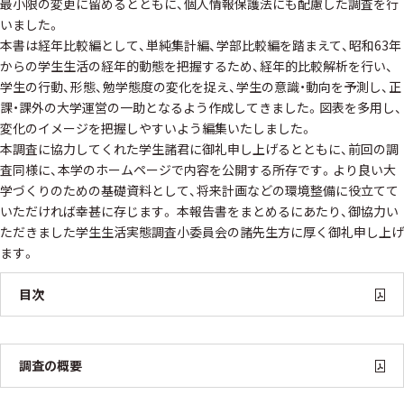
最小限の変更に留めるとともに、個人情報保護法にも配慮した調査を行
いました。
本書は経年比較編として、単純集計編、学部比較編を踏まえて、昭和63年
からの学生生活の経年的動態を把握するため、経年的比較解析を行い、
学生の行動、形態、勉学態度の変化を捉え、学生の意識・動向を予測し、正
課・課外の大学運営の一助となるよう作成してきました。図表を多用し、
変化のイメージを把握しやすいよう編集いたしました。
本調査に協力してくれた学生諸君に御礼申し上げるとともに、前回の調
査同様に、本学のホームページで内容を公開する所存です。より良い大
学づくりのための基礎資料として、将来計画などの環境整備に役立てて
いただければ幸甚に存じます。 本報告書をまとめるにあたり、御協力い
ただきました学生生活実態調査小委員会の諸先生方に厚く御礼申し上げ
ます。
目次
調査の概要