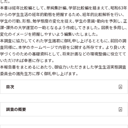
した。
本書は経年比較編として、単純集計編、学部比較編を踏まえて、昭和63年
からの学生生活の経年的動態を把握するため、経年的比較解析を行い、
学生の行動、形態、勉学態度の変化を捉え、学生の意識・動向を予測し、正
課・課外の大学運営の一助となるよう作成してきました。図表を多用し、
変化のイメージを把握しやすいよう編集いたしました。
本調査に協力してくれた学生諸君に御礼申し上げるとともに、前回の調
査同様に、本学のホームページで内容を公開する所存です。より良い大
学づくりのための基礎資料として、将来計画などの環境整備に役立てて
いただければ幸甚に存じます。
本報告書をまとめるにあたり、御協力いただきました学生生活実態調査
委員会の諸先生方に厚く御礼申し上げます。
目次
調査の概要