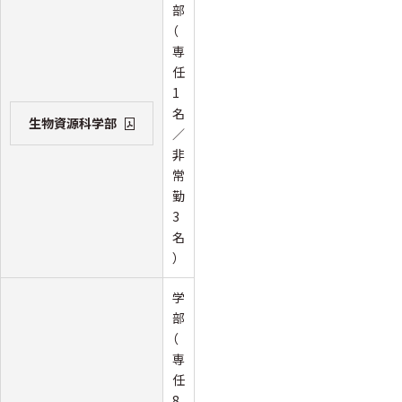
部
（
専
任
1
名
生物資源科学部
／
非
常
勤
3
名
）
学
部
（
専
任
8