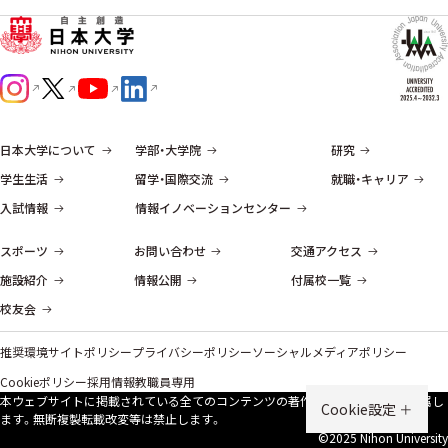
日本大学について
学部・大学院
研究
学生生活
留学・国際交流
就職・キャリア
入試情報
情報イノベーションセンター
スポーツ
お問い合わせ
交通アクセス
施設紹介
情報公開
付属校一覧
校友会
推奨環境
サイトポリシー
プライバシーポリシー
ソーシャルメディアポリシー
Cookieポリシー
採用情報
教職員専用
本ウェブサイトに掲載されている全てのコンテンツの著作権は、原則、本学に帰属し
Cookie設定
ます。無断複製転載改変等は禁⽌します。
©2025 Nihon University