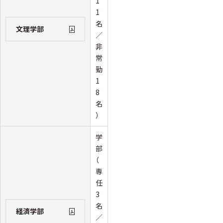
1
1
名
文理学部
／
非
常
勤
1
8
名
）
学
部
（
専
任
3
名
経済学部
／