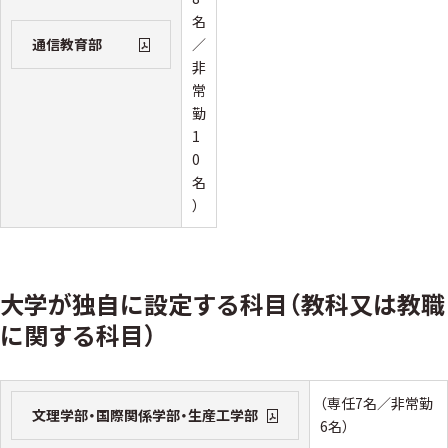
名
／
通信教育部
非
常
勤
1
0
名
）
大学が独自に設定する科目（教科又は教職
に関する科目）
（専任7名／非常勤
文理学部・国際関係学部・生産工学部
6名）