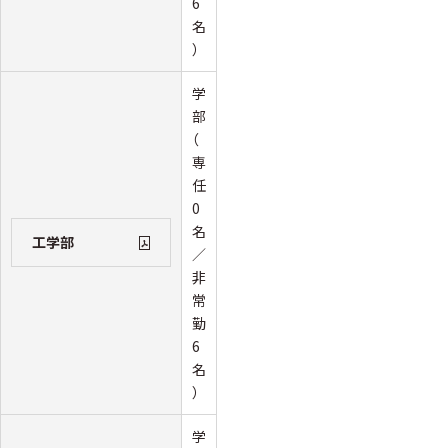
6
名
）
学
部
（
専
任
0
名
工学部
／
非
常
勤
6
名
）
学