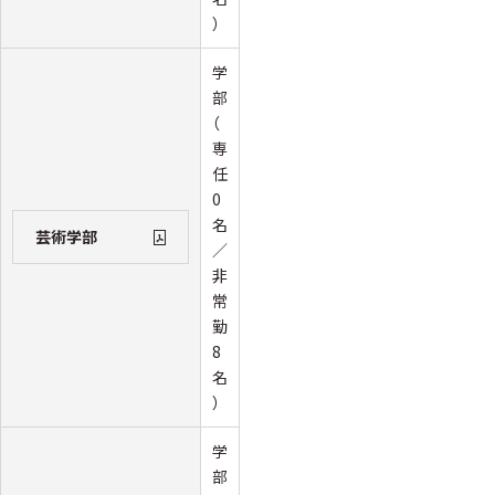
）
学
部
（
専
任
0
名
芸術学部
／
非
常
勤
8
名
）
学
部