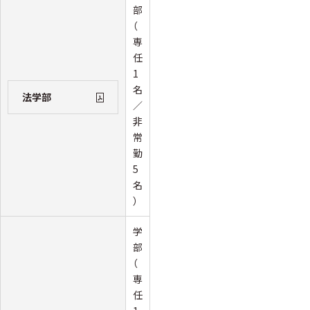
部
（
専
任
1
名
法学部
／
非
常
勤
5
名
）
学
部
（
専
任