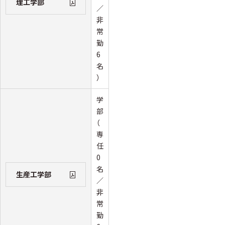
理工学部
／
非
常
勤
6
名
）
学
部
（
専
任
0
名
生産工学部
／
非
常
勤