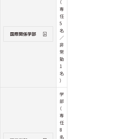
（
専
任
5
名
国際関係学部
／
非
常
勤
1
名
）
学
部
（
専
任
8
名