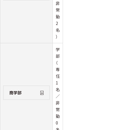
非
常
勤
2
名
）
学
部
（
専
任
1
名
商学部
／
非
常
勤
0
名