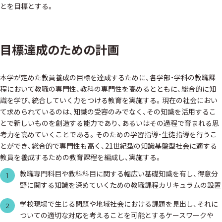
とを目標とする。
目標達成のための計画
本学が定めた教員養成の目標を達成するために、各学部・学科の教職課
程において教職の専門性、教科の専門性を高めるとともに、総合的に知
識を学び、統合していく力をつける教育を実施する。現在の社会におい
て求められているのは、知識の受容のみでなく、その知識を活用するこ
とで新しいものを創造する能力であり、あるいはその過程で育まれる思
考力を高めていくことである。そのための学習指導・生徒指導を行うこ
とができ、総合的で専門性も高く、21世紀型の知識基盤型社会に適する
教員を養成するための教育課程を編成し、実施する。
教職専門科目や教科科目に関する幅広い基礎知識を有し、得意分
1
野に関する知識を深めていくための教職課程カリキュラムの設置
学校現場で生じる問題や地域社会における課題を見出し、それに
2
ついての適切な対応を考えることを可能とするケースワークや