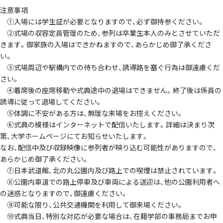
注意事項
①入場には学生証が必要となりますので、必ず御持参ください。
②式場の収容定員管理のため、参列は卒業生本人のみとさせていただ
きます。御家族の入場はできかねますので、あらかじめ御了承くださ
い。
③式場周辺や駅構内での待ち合わせ、誘導路を塞ぐ行為は御遠慮くだ
さい。
④着席後の座席移動や式典途中の退場はできません。終了後は係員の
誘導に従って退場してください。
⑤体調に不安がある方は、無理な来場をお控えください。
⑥式典の模様はインターネットで配信いたします。詳細は決まり次
第、大学ホームページにてお知らせいたします。
なお、配信中及び収録映像に参列者が映り込む可能性がありますので、
あらかじめ御了承ください。
⑦日本武道館、北の丸公園内及び路上での喫煙は禁止されています。
⑧公園内車道での路上停車及び車両による送迎は、他の公園利用者へ
の迷惑となりますので、御遠慮ください。
⑨可能な限り、公共交通機関を利用して御来場ください。
⑩式典当日、特別な対応が必要な場合は、在籍学部の事務局までお申