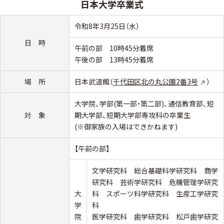
日本大学卒業式
令和8年3月25日（水）
日 時
午前の部 10時45分着席
午後の部 13時45分着席
場 所
日本武道館（
千代田区北の丸公園2番3号
）
大学院、学部(第一部・第二部)、通信教育部、短
対 象
期大学部、短期大学部専攻科の卒業生
(※御家族の入場はできかねます)
【午前の部】
文学研究科 総合基礎科学研究科 商学
研究科 芸術学研究科 危機管理学研究
大
科 スポーツ科学研究科 生産工学研究
学
科
院
医学研究科 歯学研究科 松戸歯学研究