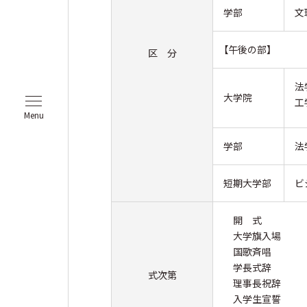
学部
文
【午後の部】
区 分
法
大学院
工
Menu
学部
法
短期大学部
ビ
開 式
大学旗入場
国歌斉唱
学長式辞
式次第
理事長祝辞
入学生宣誓