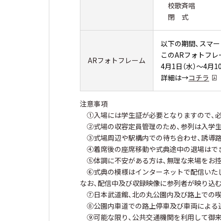
校歌斉唱
閉 式
以下の期間、スマー
このARフォトフレ
ARフォトフレーム
4月1日（水）～4月1
詳細は→
コチラ
注意事項
①入場には学生証が必要となりますので、
②式場の収容定員管理のため、参列は入学生
③式場周辺や駅構内での待ち合わせ、誘導路
④着席後の座席移動や式典途中の退場はでき
⑤体調に不安がある方は、無理な来場をお控
⑥式典の模様はインターネットで配信いたし
なお、配信中及び収録映像に参列者が映り込
⑦日本武道館、北の丸公園内及び路上での喫
⑧公園内車道での路上停車及び車両による送
⑨可能な限り、公共交通機関を利用して御来