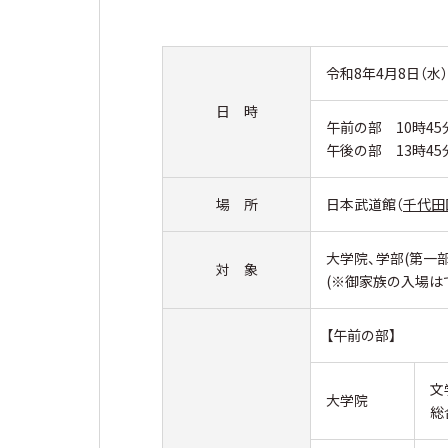
令和8年4月8日（水）
日 時
午前の部 10時45
午後の部 13時45
場 所
日本武道館（
千代田
大学院、学部(第一
対 象
(※御家族の入場は
【午前の部】
文
大学院
総