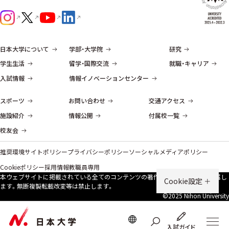
日本大学について
学部・大学院
研究
学生生活
留学・国際交流
就職・キャリア
入試情報
情報イノベーションセンター
スポーツ
お問い合わせ
交通アクセス
施設紹介
情報公開
付属校一覧
校友会
推奨環境
サイトポリシー
プライバシーポリシー
ソーシャルメディアポリシー
Cookieポリシー
採用情報
教職員専用
本ウェブサイトに掲載されている全てのコンテンツの著作権は、原則、本学に帰属し
Cookie設定
ます。無断複製転載改変等は禁⽌します。
©2025 Nihon University
入試ガイド