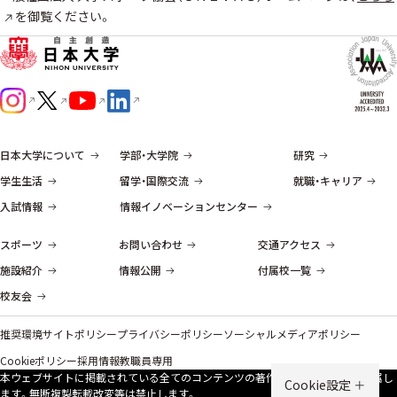
を御覧ください。
日本大学について
学部・大学院
研究
学生生活
留学・国際交流
就職・キャリア
入試情報
情報イノベーションセンター
スポーツ
お問い合わせ
交通アクセス
施設紹介
情報公開
付属校一覧
校友会
推奨環境
サイトポリシー
プライバシーポリシー
ソーシャルメディアポリシー
Cookieポリシー
採用情報
教職員専用
本ウェブサイトに掲載されている全てのコンテンツの著作権は、原則、本学に帰属し
Cookie設定
ます。無断複製転載改変等は禁⽌します。