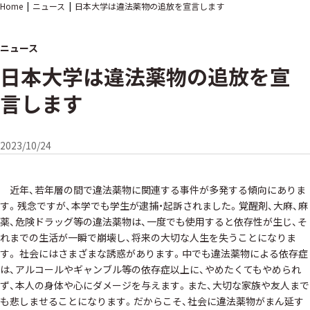
Home
ニュース
日本大学は違法薬物の追放を宣言します
ニュース
日本大学は違法薬物の追放を宣
言します
2023/10/24
近年、若年層の間で違法薬物に関連する事件が多発する傾向にありま
す。残念ですが、本学でも学生が逮捕・起訴されました。覚醒剤、大麻、麻
薬、危険ドラッグ等の違法薬物は、一度でも使用すると依存性が生じ、そ
れまでの生活が一瞬で崩壊し、将来の大切な人生を失うことになりま
す。 社会にはさまざまな誘惑があります。中でも違法薬物による依存症
は、アルコールやギャンブル等の依存症以上に、やめたくてもやめられ
ず、本人の身体や心にダメージを与えます。また、大切な家族や友人まで
も悲しませることになります。だからこそ、社会に違法薬物がまん延す