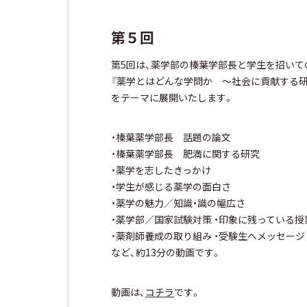
第５回
第5回は、薬学部の榛葉学部長と学生を招いて
『薬学とはどんな学問か ～社会に貢献する
をテーマに展開いたします。
・榛葉薬学部長 話題の論文
・榛葉薬学部長 肥満に関する研究
・薬学を志したきっかけ
・学生が感じる薬学の面白さ
・薬学の魅力／知識・識の幅広さ
・薬学部／国家試験対策 ・印象に残っている授
・薬剤師養成の取り組み ・受験生へメッセージ
など、約13分の動画です。
動画は、
コチラ
です。