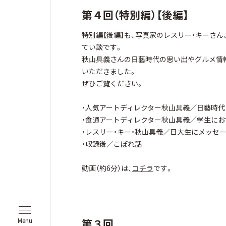
第４回（特別編）【後編】
特別編【後編】も、写真家のレスリー・キーさ
てい談です。
秋山具義さんの日藝時代の思い出やグルメ情
いただきました。
ぜひご覧ください。
・人気アートディレクター秋山具義／日藝時代
・食通アートディレクター秋山具義／学生に
・レスリー・キー・秋山具義／日大生にメッセ
・収録後／こぼれ話
動画（約6分）は、
コチラ
です。
第３回
Menu