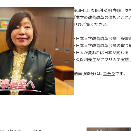
第3回は、久保利 英明 弁護士
【本学の改善改革の進捗とこれ
ぜひご覧ください。
・日本大学改善改革会議 設置
・日本大学改善改革会議の取り
・日大が変われば日本が変わる
・久保利先生がアフリカで実感
動画（約8分）は、
コチラ
です。