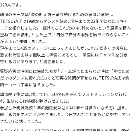
120人です。
講演のテーマは「夢の叶え方－踊り続けるための思考と選択」。
TETSUYA氏は19歳からダンスを始め、現在までの23年間にわたるキャ
リアを紹介しました。「続けてこられたのは、辞めないという選択を積み
重ねてきた結果」とした上で、「自分で自分の限界を簡単に作らないこと
が大切」と強調しました。
現在までに429のステージに立ってきましたが、これほど多くの機会に
恵まれた理由は才能以上に準備にあるとし、「準備にはチャンスを引き
寄せる力があります」と説きました。
質疑応答の時間には生徒たちが「チームがまとまらない時は」「勝つため
だけのダンスに疲れたら」など切実な質問が寄せられ、TETSUYA氏は質
問一つ一つ丁寧に答えました。
講演終了後には、壇上でTETSUYA氏を囲んでフォトセッションが行わ
れ、生徒たちは笑顔を弾けさせました。
参加した明誠高校１年の飯田愛菜さんは「夢や目標のかなえ方に加え、
続ける力を学ぶことができました。今日学んだことをもとに努力してい
きたい」と話しました。
＊スマイルキャンパスプロジェクトは、林真理子理事長と大貫進一郎学