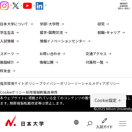
日本大学について
学部・大学院
研究
学生生活
留学・国際交流
就職・キャリア
入試情報
情報イノベーションセンター
スポーツ
お問い合わせ
交通アクセス
施設紹介
情報公開
付属校一覧
校友会
推奨環境
サイトポリシー
プライバシーポリシー
ソーシャルメディアポリシー
Cookieポリシー
採用情報
教職員専用
本ウェブサイトに掲載されている全てのコンテンツの著作権は、原則、本学に帰属し
Cookie設定
ます。無断複製転載改変等は禁⽌します。
©2025 Nihon University
入試ガイド