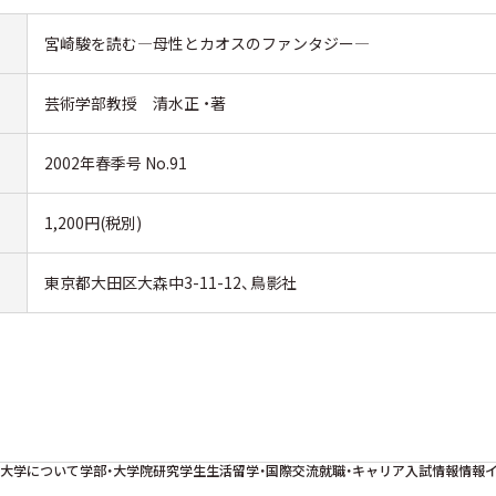
宮崎駿を読む―母性とカオスのファンタジー―
芸術学部教授 清水正 ・著
2002年春季号 No.91
1,200円(税別)
東京都大田区大森中3-11-12、鳥影社
大学について
学部・大学院
研究
学生生活
留学・国際交流
就職・キャリア
入試情報
情報