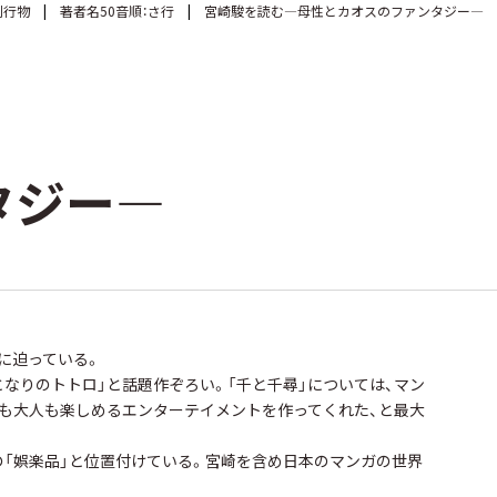
刊行物
著者名50音順：さ行
宮崎駿を読む―母性とカオスのファンタジー―
タジー―
に迫っている。
となりのトトロ」と話題作ぞろい。「千と千尋」については、マン
供も大人も楽しめるエンターテイメントを作ってくれた、と最大
の「娯楽品」と位置付けている。宮崎を含め日本のマンガの世界