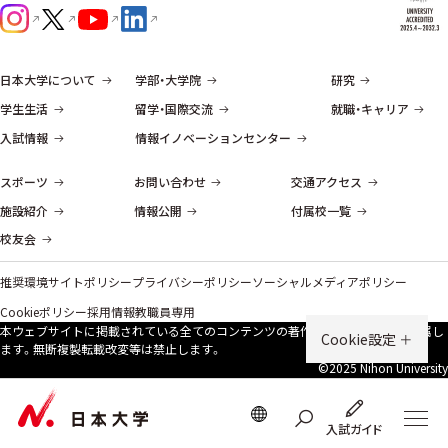
日本大学について
学部・大学院
研究
学生生活
留学・国際交流
就職・キャリア
入試情報
情報イノベーションセンター
スポーツ
お問い合わせ
交通アクセス
施設紹介
情報公開
付属校一覧
校友会
推奨環境
サイトポリシー
プライバシーポリシー
ソーシャルメディアポリシー
Cookieポリシー
採用情報
教職員専用
本ウェブサイトに掲載されている全てのコンテンツの著作権は、原則、本学に帰属し
Cookie設定
ます。無断複製転載改変等は禁⽌します。
©2025 Nihon University
入試ガイド