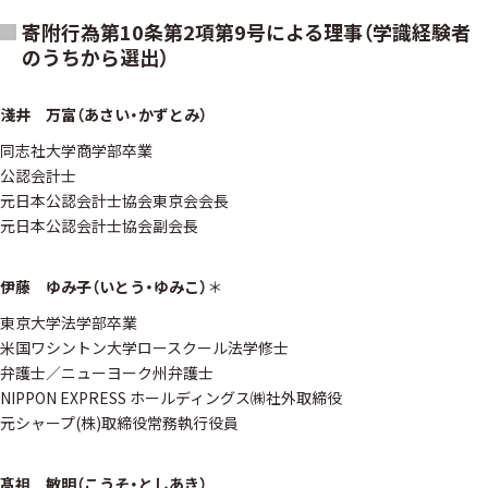
寄附行為第10条第2項第9号による理事（学識経験者
のうちから選出）
淺井 万富（あさい・かずとみ）
同志社大学商学部卒業
公認会計士
元日本公認会計士協会東京会会長
元日本公認会計士協会副会長
伊藤 ゆみ子（いとう・ゆみこ）
＊
東京大学法学部卒業
米国ワシントン大学ロースクール法学修士
弁護士／ニューヨーク州弁護士
NIPPON EXPRESS ホールディングス㈱社外取締役
元シャープ(株)取締役常務執行役員
髙祖 敏明（こうそ・としあき）