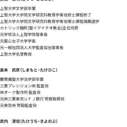
上智大学文学部卒業
上智大学大学院文学研究科教育学専攻修士課程修了
上智大学大学院文学研究科教育学専攻博士課程満期退学
カトリック麹町(聖イグナチオ教会)主任司祭
元学校法人上智学院理事長
元聖心女子大学学長
元一般社団法人大学監査協会理事長
上智大学名誉教授
島本 武彦（しまもと・たけひこ）
慶應義塾大学法学部卒業
三菱プレシジョン㈱ 監査役
㈱オーク製作所 監査役
元㈱三菱東京ＵＦＪ銀行 常務取締役
元東急㈱ 常勤監査役
武内 清信（たけうち・きよのぶ）