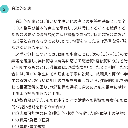
合理的配慮
2
合理的配慮とは、障がい学生が他の者との平等を基礎として全
ての人権及び基本的自由を享有し、又は行使することを確保する
ための必要かつ適当な変更及び調整であって、特定の場合におい
て必要とされるものであり、かつ、均衡を失した又は過重な負担を
課さないものをいう。
過重な負担については、個別の事案ごとに、次の（１）～（５）の要
素等を考慮し、具体的な状況等に応じて総合的・客観的に検討を行
い判断するものとし、教職員は、過重な負担に当たると判断した場
合には、障がい学生にその理由を丁寧に説明し、教職員と障がい学
生の双方が、お互いに相手の立場を尊重しながら、建設的対話を通
じて相互理解を図り、代替措置の選択も含めた対応を柔軟に検討
するよう努めるものとする。
（１）教育及び研究、その他本学が行う活動への影響の程度（その目
的・内容・機能を損なうか否か）
（２）実現可能性の程度（物理的・技術的制約、人的・体制上の制約）
（３）費用・負担の程度
（４）事務・事業規模