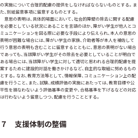
の実施について合理的配慮の提供をしなければならないものとする。ま
た、別紙留意事項に留意するものとする。
意思の表明は、具体的場面において、社会的障壁の除去に関する配慮
を必要としている状況にあることを言語のほか、障がい学生が他人とコ
ミュニケーションを図る際に必要な手段により伝えられ、本人の意思の
表明が困難な場合には、障がい学生の家族、介助者等が本人を補佐して
行う意思の表明も含むことに留意するとともに、意思の表明がない場合
であっても、当該障がい学生がその除去を必要としていることが明白で
ある場合には、当該障がい学生に対して適切と思われる合理的配慮を提
案するために建設的対話を働きかけるなど、自主的な取組に努めるもの
とする。なお、教育方法等として、情報保障、コミュニケーション上の配
慮を行うこと、また、試験、成績評価の実施にあたっては、教育目標や公
平性を損なわないよう評価基準の変更や、合格基準を下げるなどの対応
は行わないよう留意しつつ、配慮を行うこととする。
７ 支援体制の整備