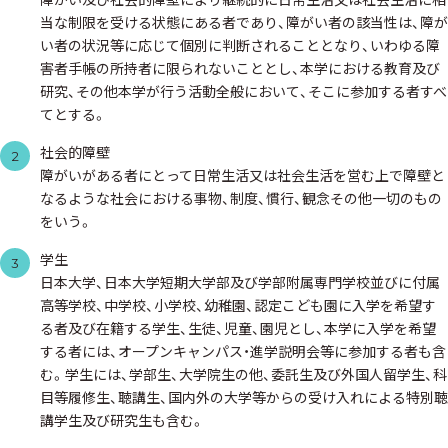
当な制限を受ける状態にある者であり、障がい者の該当性は、障が
い者の状況等に応じて個別に判断されることとなり、いわゆる障
害者手帳の所持者に限られないこととし、本学における教育及び
研究、その他本学が行う活動全般において、そこに参加する者すべ
てとする。
社会的障壁
2
障がいがある者にとって日常生活又は社会生活を営む上で障壁と
なるような社会における事物、制度、慣行、観念その他一切のもの
をいう。
学生
3
日本大学、日本大学短期大学部及び学部附属専門学校並びに付属
高等学校、中学校、小学校、幼稚園、認定こども園に入学を希望す
る者及び在籍する学生、生徒、児童、園児とし、本学に入学を希望
する者には、オープンキャンパス・進学説明会等に参加する者も含
む。学生には、学部生、大学院生の他、委託生及び外国人留学生、科
目等履修生、聴講生、国内外の大学等からの受け入れによる特別聴
講学生及び研究生も含む。