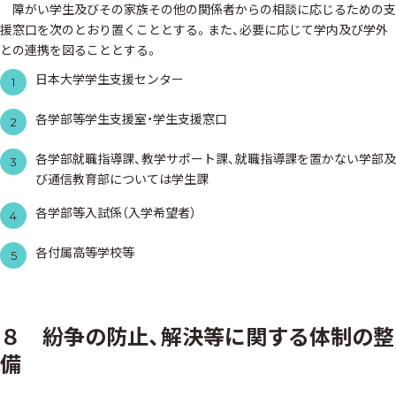
障がい学生及びその家族その他の関係者からの相談に応じるための支
援窓口を次のとおり置くこととする。また、必要に応じて学内及び学外
との連携を図ることとする。
日本大学学生支援センター
1
各学部等学生支援室・学生支援窓口
2
各学部就職指導課、教学サポート課、就職指導課を置かない学部及
3
び通信教育部については学生課
各学部等入試係（入学希望者）
4
各付属高等学校等
5
８ 紛争の防止、解決等に関する体制の整
備