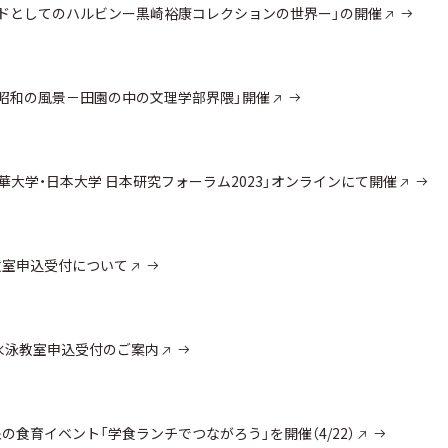
ドとしてのハルビンー黒崎裕康コレクションの世界ー」の開催
昭和の風景－田園の中の文理学部界隈」開催
「清華大学・日本大学 日本研究フォーラム2023」オンラインにて開催
教室申込受付について
水泳教室申込受付のご案内
食育イベント「学食ランチでつながろう」を開催（4/22）