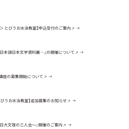
期＞ とびうお水泳教室】申込受付のご案内
る―日本語日本文学資料展―」の開催について
開講座の募集開始について
 とびうお水泳教室】追加募集のお知らせ
～日大文理の三人会～』開催のご案内