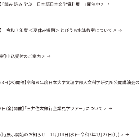
まで】「読み 詠み 学ぶ－日本語日本文学資料展－」開催中
始】 令和７年度 ＜夏休み短期＞ とびうお水泳教室について
泳教室】申込受付のご案内
月23日(木)開催】令和６年度日本大学文理学部人文科学研究所公開講演会
7日(金)開催】「三井住友銀行企業見学ツアー」について
en》」展示開始のお知らせ 11月13日(水)～令和7年1月27日(月)