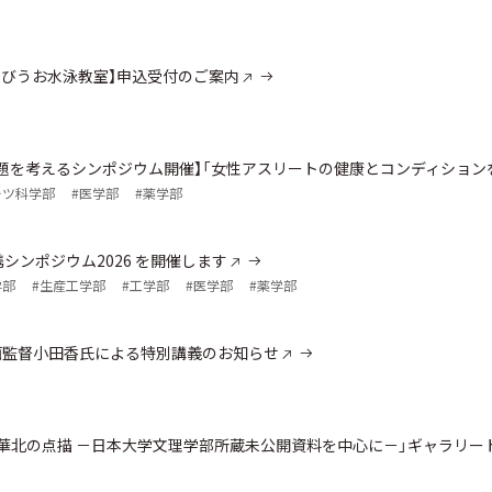
 とびうお水泳教室】申込受付のご案内
題を考えるシンポジウム開催】「女性アスリートの健康とコンディション
ーツ科学部
#医学部
#薬学部
携シンポジウム2026 を開催します
学部
#生産工学部
#工学部
#医学部
#薬学部
】映画監督小田香氏による特別講義のお知らせ
ル・華北の点描 －日本大学文理学部所蔵未公開資料を中心に－」ギャラリー