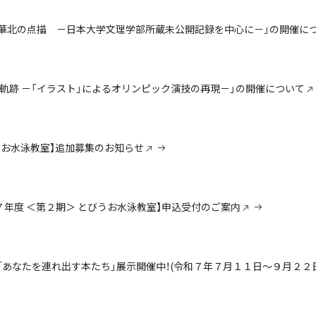
ル・華北の点描 －日本大学文理学部所蔵未公開記録を中心に－」の開催に
の軌跡 －「イラスト」によるオリンピック演技の再現－」の開催について
うお水泳教室】追加募集のお知らせ
令和７年度 ＜第２期＞ とびうお水泳教室】申込受付のご案内
LA「あなたを連れ出す本たち」展示開催中！(令和７年７月１１日～９月２２