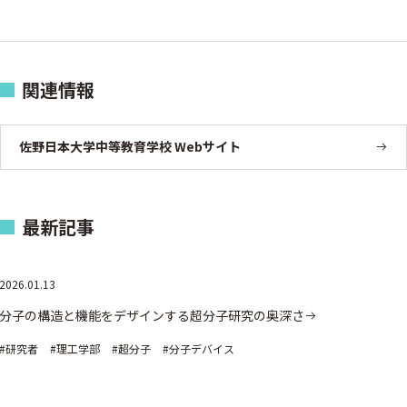
関連情報
佐野日本大学中等教育学校 Webサイト
最新記事
2026.01.13
分子の構造と機能をデザインする超分子研究の奥深さ
#研究者
#理工学部
#超分子
#分子デバイス