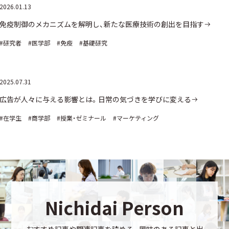
2026.01.13
免疫制御のメカニズムを解明し、新たな医療技術の創出を目指す
#研究者
#医学部
#免疫
#基礎研究
2025.07.31
広告が人々に与える影響とは。日常の気づきを学びに変える
#在学生
#商学部
#授業・ゼミナール
#マーケティング
Nichidai Person