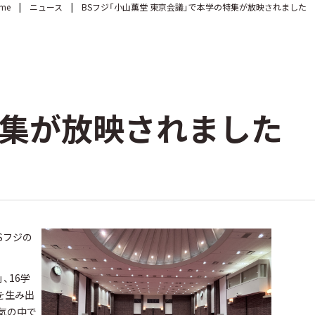
me
ニュース
BSフジ「小山薫堂 東京会議」で本学の特集が放映されました
特集が放映されました
Sフジの
、16学
を生み出
気の中で