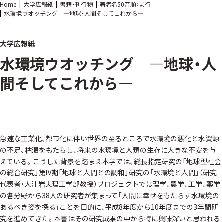
Home
大学広報紙
書籍・刊行物
著者名50音順：ま行
水環境ウオッチング ―地球・人間そしてこれから―
大学広報紙
水環境ウオッチング ―地球・人
間そしてこれから―
急速な工業化、都市化に伴い世界の至るところで水環境の悪化と水資源
の不足、枯渇をもたらし、将来の水環境と人類の生存に大きな不安を与
えている。こうした背景を踏まえ本学では、総長指定研究の「地球型社会
の総合研究」第Ⅳ期「地球と人間との調和」研究の「水環境と人間」（研究
代表者・大津岩夫理工学部教授）プロジェクトでは理学、農学、工学、薬学
の各分野から38人の研究者が集まって「人間に幸せをもたらす水環境の
あるべき姿を探る」ことを目的に、平成8年度から10年度までの3年間研
究を進めてきた。本書はその研究成果の中から特に興味深いと思われる