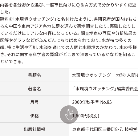
内容を各分野から選び、一般市民向けにＱ＆Ａ方式で分かりやすく記述
した。
題名を「水環境ウオッチング」と名付けたように、各研究者が国内はもち
ろん中国や東南アジア各地に足を運んで実地調査したり、実験したりし
ているだけにリアルな内容になっている。調査地点の写真や分析結果の
図解やグラフなどがふんだんにちりばめられており、水が持つ多くの
顔、特に生活や河川、水道を通じての人間と水環境のかかわり、水の多様
さ、それに関する科学者の認識がどこまで深まっているかなどを知るこ
とができる。
書籍名
水環境ウオッチング ―地球・人間
著者名
「水環境ウオッチング」編集委員会
月号
2000年秋季号 No.85
価格
1,600円(税別)
出版社情報
東京都千代田区三番町8-7、技報