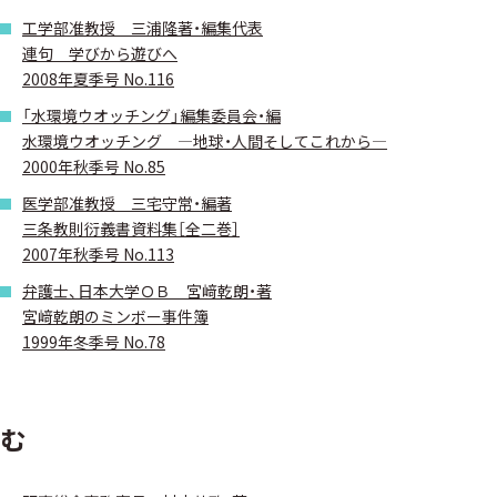
工学部准教授 三浦隆著・編集代表
連句 学びから遊びへ
2008年夏季号 No.116
「水環境ウオッチング」編集委員会・編
水環境ウオッチング ―地球・人間そしてこれから―
2000年秋季号 No.85
医学部准教授 三宅守常・編著
三条教則衍義書資料集［全二巻］
2007年秋季号 No.113
弁護士、日本大学ＯＢ 宮﨑乾朗・著
宮﨑乾朗のミンボー事件簿
1999年冬季号 No.78
む