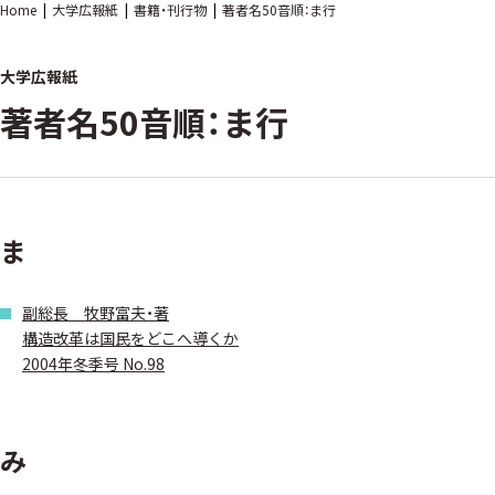
Home
大学広報紙
書籍・刊行物
著者名50音順：ま行
大学広報紙
著者名50音順：ま行
ま
副総長 牧野富夫・著
構造改革は国民をどこへ導くか
2004年冬季号 No.98
み