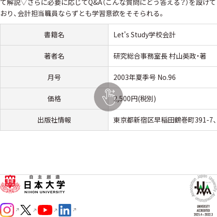
て解説▽さらに必要に応じてQ&A（こんな質問にどう答える？）を設けて
おり、会計担当職員ならずとも学習意欲をそそられる。
書籍名
Let's Study学校会計
著者名
研究総合事務室長 村山英政・著
月号
2003年夏季号 No.96
価格
2,500円(税別)
出版社情報
東京都新宿区早稲田鶴巻町391-7