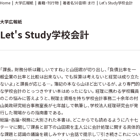
Home
大学広報紙
書籍・刊行物
著者名50音順：ま行
Let's Study学校会計
大学広報紙
Let's Study学校会計
「課長。財務分析は難しいですね」と山田君が切り出し、「負債比率を一
般企業の比率と比較は出来ない。でも採算は考えないと経営は成り立た
ないよ」と課長が応じる―。簿記の本なら山ほど出ているが、より専門的
な学校会計のとっつきやすい本はめったにない。経理に携わる学校職員
のこの悩みに答えようと、税理士資格を持ち学校会計事務二十余年の村
山英政研究総合事務室長が七年越しで執筆し、学校法人経理研究会が発
行した現場からの指南書である。
総論・各論・税務に大別された本書は、どこからでも読めるように八十七
テーマに関し▽課長と部下の山田君を主人公に会計処理に関する具体的
な課題と認識の議論を親しみやすい会話で提示し▽引き続きこれについ