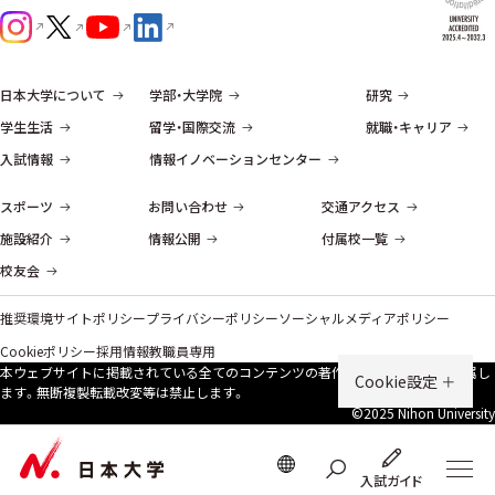
日本大学について
学部・大学院
研究
学生生活
留学・国際交流
就職・キャリア
入試情報
情報イノベーションセンター
スポーツ
お問い合わせ
交通アクセス
施設紹介
情報公開
付属校一覧
校友会
推奨環境
サイトポリシー
プライバシーポリシー
ソーシャルメディアポリシー
Cookieポリシー
採用情報
教職員専用
本ウェブサイトに掲載されている全てのコンテンツの著作権は、原則、本学に帰属し
Cookie設定
ます。無断複製転載改変等は禁⽌します。
©2025 Nihon University
入試ガイド