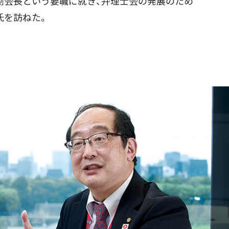
副会長という要職に就き、弁理士会の発展のため
氏を訪ねた。