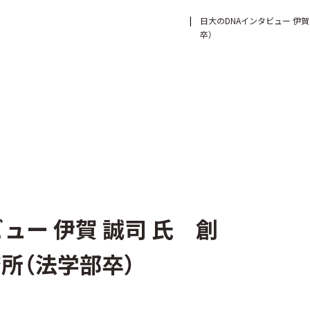
日大のDNAインタビュー 伊
卒）
ュー 伊賀 誠司 氏 創
所（法学部卒）