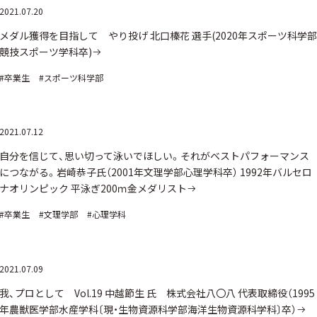
2021.07.20
メダル獲得を目指して やり投げ 北口榛花 選手(2020年スポーツ科学部
競技スポーツ学科卒)
#卒業生
#スポーツ科学部
2021.07.12
自分を信じて、思い切って泳いでほしい。それがベストパフォーマンス
につながる。岩崎恭子氏（2001年文理学部心理学科卒） 1992年バルセロ
ナオリンピック 平泳ぎ200ｍ金メダリスト
#卒業生
#文理学部
#心理学科
2021.07.09
我、プロとして Vol.19 中越節生 氏 株式会社八〇八 代表取締役（1995
年農獣医学部水産学科〔現・生物資源科学部海洋生物資源科学科〕卒）