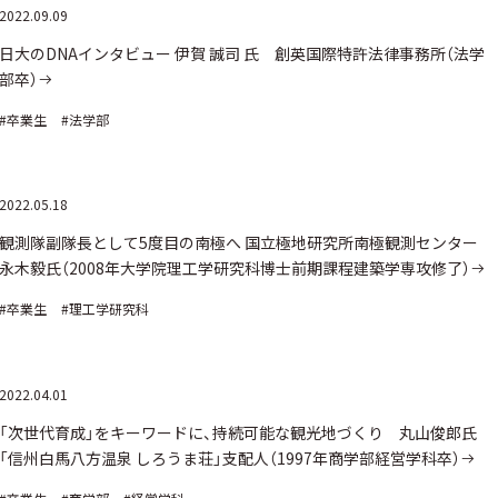
2022.09.09
日大のDNAインタビュー 伊賀 誠司 氏 創英国際特許法律事務所（法学
部卒）
#卒業生
#法学部
2022.05.18
観測隊副隊長として5度目の南極へ 国立極地研究所南極観測センター
永木毅氏（2008年大学院理工学研究科博士前期課程建築学専攻修了）
#卒業生
#理工学研究科
2022.04.01
「次世代育成」をキーワードに、持続可能な観光地づくり 丸山俊郎氏
「信州白馬八方温泉 しろうま荘」支配人（1997年商学部経営学科卒）