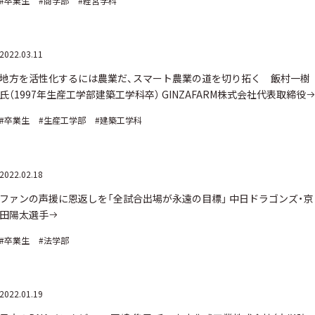
#卒業生
#商学部
#経営学科
2022.03.11
地方を活性化するには農業だ、スマート農業の道を切り拓く 飯村一樹
氏（1997年生産工学部建築工学科卒） GINZAFARM株式会社代表取締役
#卒業生
#生産工学部
#建築工学科
2022.02.18
ファンの声援に恩返しを「全試合出場が永遠の目標」 中日ドラゴンズ・京
田陽太選手
#卒業生
#法学部
2022.01.19