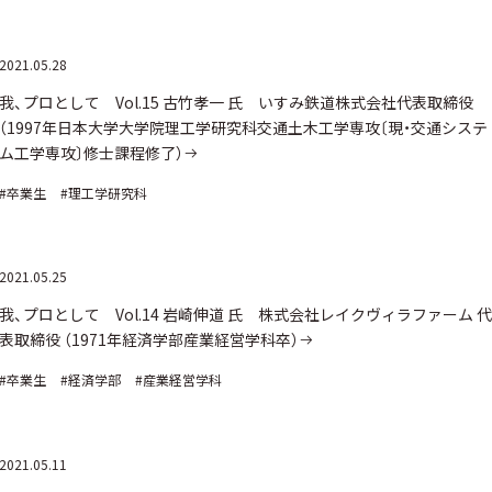
2021.05.28
我、プロとして Vol.15 古竹孝一 氏 いすみ鉄道株式会社代表取締役
（1997年日本大学大学院理工学研究科交通土木工学専攻〔現・交通システ
ム工学専攻〕修士課程修了）
#卒業生
#理工学研究科
2021.05.25
我、プロとして Vol.14 岩崎伸道 氏 株式会社レイクヴィラファーム 代
表取締役 （1971年経済学部産業経営学科卒）
#卒業生
#経済学部
#産業経営学科
2021.05.11