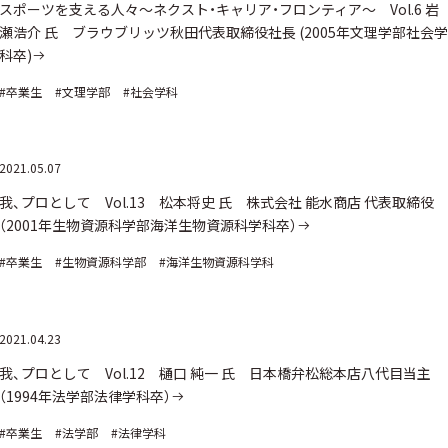
スポーツを支える人々～ネクスト・キャリア・フロンティア～ Vol.6 岩
瀬浩介 氏 ブラウブリッツ秋田代表取締役社長 (2005年文理学部社会学
科卒)
#卒業生
#文理学部
#社会学科
2021.05.07
我、プロとして Vol.13 松本将史 氏 株式会社 能水商店 代表取締役
（2001年生物資源科学部海洋生物資源科学科卒）
#卒業生
#生物資源科学部
#海洋生物資源科学科
2021.04.23
我、プロとして Vol.12 樋口 純一 氏 日本橋弁松総本店八代目当主
（1994年法学部法律学科卒）
#卒業生
#法学部
#法律学科