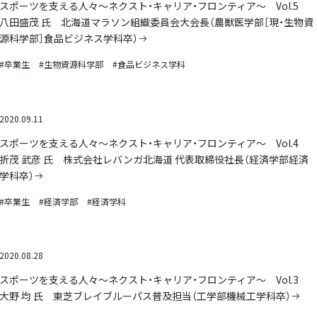
スポーツを支える人々～ネクスト・キャリア・フロンティア～ Vol.5
八田盛茂 氏 北海道マラソン組織委員会大会長（農獣医学部［現・生物資
源科学部］食品ビジネス学科卒）
#卒業生
#生物資源科学部
#食品ビジネス学科
2020.09.11
スポーツを支える人々～ネクスト・キャリア・フロンティア～ Vol.4
折茂 武彦 氏 株式会社レバンガ北海道 代表取締役社長（経済学部経済
学科卒）
#卒業生
#経済学部
#経済学科
2020.08.28
スポーツを支える人々～ネクスト・キャリア・フロンティア～ Vol.3
大野 均 氏 東芝ブレイブルーパス普及担当（工学部機械工学科卒）