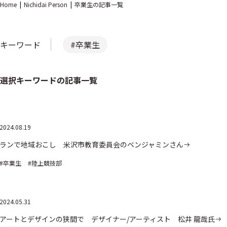
Home
Nichidai Person
卒業生の記事一覧
キーワード
#卒業生
選択キーワードの記事一覧
2024.08.19
ランで地域おこし 米沢市教育委員会のベンジャミンさん
#卒業生
#陸上競技部
2024.05.31
アートとデザインの狭間で デザイナー/アーティスト 松井 龍哉氏