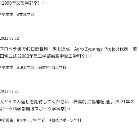
（1990年文理学部卒）
#卒業生
#文理学部
2021.08.02
プロペラ機で43日間世界一周を達成 Aero Zypangu Project代表 前
田伸二氏（2002年理工学部航空宇宙工学科卒）
#卒業生
#理工学部
#航空宇宙工学科
2021.07.21
大どんでん返しを期待してください 棒高跳 江島雅紀 選手(2021年ス
ポーツ科学部競技スポーツ学科卒)
#卒業生
#スポーツ科学部
#競技スポーツ学科