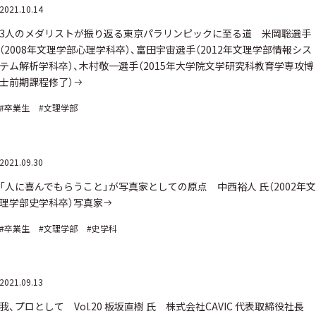
2021.10.14
3人のメダリストが振り返る東京パラリンピックに至る道 米岡聡選手
（2008年文理学部心理学科卒）、富田宇宙選手（2012年文理学部情報シス
テム解析学科卒）、木村敬一選手（2015年大学院文学研究科教育学専攻博
士前期課程修了）
#卒業生
#文理学部
2021.09.30
「人に喜んでもらうこと」が写真家としての原点 中西裕人 氏（2002年文
理学部史学科卒）写真家
#卒業生
#文理学部
#史学科
2021.09.13
我、プロとして Vol.20 板坂直樹 氏 株式会社CAVIC 代表取締役社長