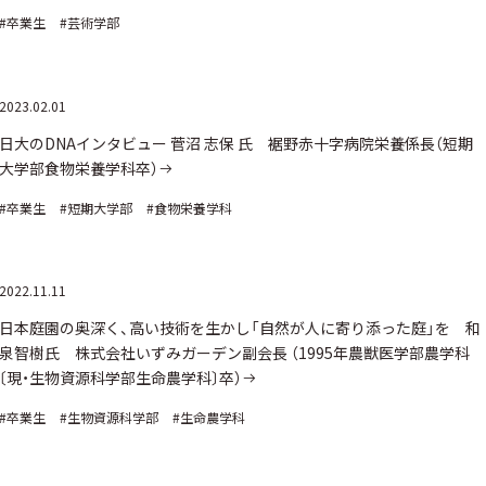
#卒業生
#芸術学部
2023.02.01
日大のDNAインタビュー 菅沼 志保 氏 裾野赤十字病院栄養係長（短期
大学部食物栄養学科卒）
#卒業生
#短期大学部
#食物栄養学科
2022.11.11
日本庭園の奥深く、高い技術を生かし「自然が人に寄り添った庭」を 和
泉智樹氏 株式会社いずみガーデン副会長 （1995年農獣医学部農学科
〔現・生物資源科学部生命農学科〕卒）
#卒業生
#生物資源科学部
#生命農学科