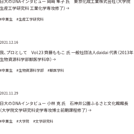
日大のDNAインタビュー 岡崎 隼子 氏 東京化成工業株式会社（大学院
生産工学研究科 工業化学専攻修了）
#卒業生
#生産工学研究科
2021.12.16
我、プロとして Vol.23 齊藤ももこ 氏 一般社団法人daidai 代表（2013年
生物資源科学部獣医学科卒）
#卒業生
#生物資源科学部
#獣医学科
2021.11.29
日大のDNAインタビュー 小林 克 氏 石神井公園ふるさと文化館館長
（大学院文学研究科史学専攻博士前期課程修了）
#卒業生
#大学院
#文学研究科