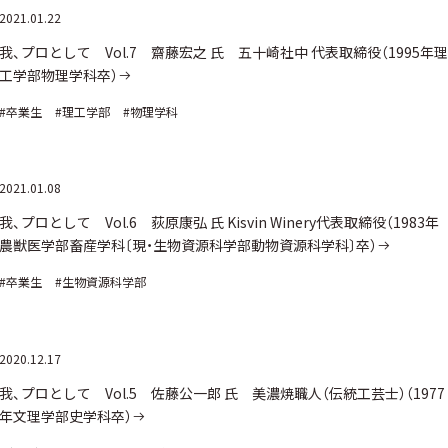
2021.01.22
我、プロとして Vol.7 齋藤宏之 氏 五十崎社中 代表取締役（1995年理
工学部物理学科卒）
#卒業生
#理工学部
#物理学科
2021.01.08
我、プロとして Vol.6 荻原康弘 氏 Kisvin Winery代表取締役（1983年
農獣医学部畜産学科〔現・生物資源科学部動物資源科学科〕卒）
#卒業生
#生物資源科学部
2020.12.17
我、プロとして Vol.5 佐藤公一郎 氏 美濃焼職人（伝統工芸士）（1977
年文理学部史学科卒）