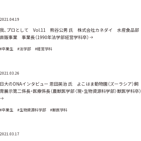
2021.04.19
我、プロとして Vol.11 熊谷公男 氏 株式会社カネダイ 水産食品部
直販事業 事業長（1990年法学部経営学科卒）
#卒業生
#法学部
#経営学科
2021.03.26
日大のDNAインタビュー 恩田英治 氏 よこはま動物園（ズーラシア）飼
育展示第二係長・医療係長（農獣医学部〈現・生物資源科学部〉獣医学科卒
#卒業生
#生物資源科学部
#獣医学科
2021.03.17