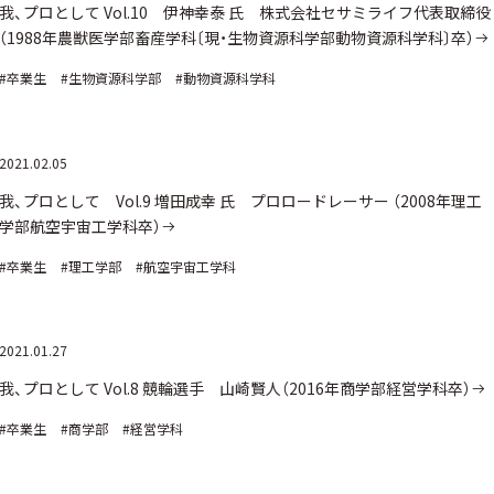
我、プロとして Vol.10 伊神幸泰 氏 株式会社セサミライフ代表取締役
（1988年農獣医学部畜産学科〔現・生物資源科学部動物資源科学科〕卒）
#卒業生
#生物資源科学部
#動物資源科学科
2021.02.05
我、プロとして Vol.9 増田成幸 氏 プロロードレーサー （2008年理工
学部航空宇宙工学科卒）
#卒業生
#理工学部
#航空宇宙工学科
2021.01.27
我、プロとして Vol.8 競輪選手 山崎賢人（2016年商学部経営学科卒）
#卒業生
#商学部
#経営学科