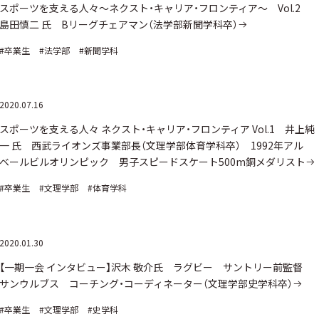
スポーツを支える人々～ネクスト・キャリア・フロンティア～ Vol.2
島田慎二 氏 Bリーグチェアマン（法学部新聞学科卒）
#卒業生
#法学部
#新聞学科
2020.07.16
スポーツを支える人々 ネクスト・キャリア・フロンティア Vol.1 井上純
一 氏 西武ライオンズ事業部長（文理学部体育学科卒） 1992年アル
ベールビルオリンピック 男子スピードスケート500m銅メダリスト
#卒業生
#文理学部
#体育学科
2020.01.30
【一期一会 インタビュー】沢木 敬介氏 ラグビー サントリー前監督
サンウルブス コーチング・コーディネーター（文理学部史学科卒）
#卒業生
#文理学部
#史学科