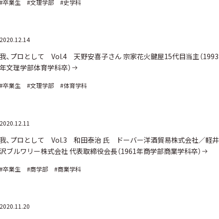
#卒業生
#文理学部
#史学科
2020.12.14
我、プロとして Vol.4 天野安喜子さん 宗家花火鍵屋15代目当主（1993
年文理学部体育学科卒）
#卒業生
#文理学部
#体育学科
2020.12.11
我、プロとして Vol.3 和田泰治 氏 ドーバー洋酒貿易株式会社／軽井
沢ブルワリー株式会社 代表取締役会長（1961年商学部商業学科卒）
#卒業生
#商学部
#商業学科
2020.11.20