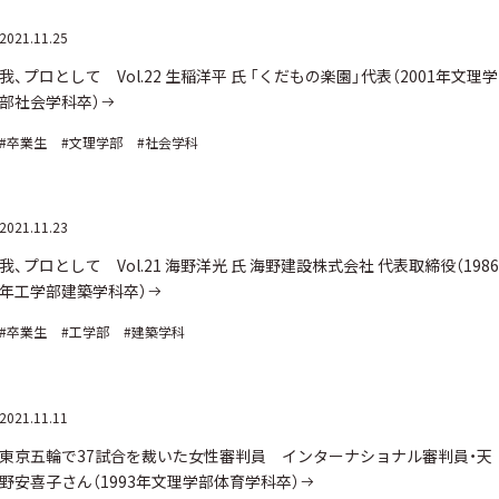
2021.11.25
我、プロとして Vol.22 生稲洋平 氏 「くだもの楽園」代表（2001年文理学
部社会学科卒）
#卒業生
#文理学部
#社会学科
2021.11.23
我、プロとして Vol.21 海野洋光 氏 海野建設株式会社 代表取締役（1986
年工学部建築学科卒）
#卒業生
#工学部
#建築学科
2021.11.11
東京五輪で37試合を裁いた女性審判員 インターナショナル審判員・天
野安喜子さん（1993年文理学部体育学科卒）