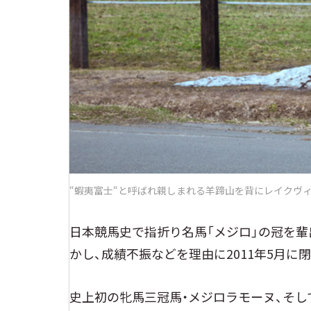
“蝦夷富士“と呼ばれ親しまれる羊蹄山を背にレイクヴ
日本競馬史で指折り名馬「メジロ」の冠を輩
かし、成績不振などを理由に2011年5月に
史上初の牝馬三冠馬・メジロラモーヌ、そし