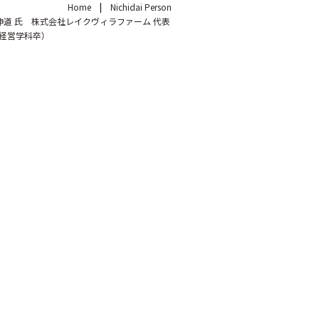
Home
Nichidai Person
岩崎伸道 氏 株式会社レイクヴィラファーム 代表
業経営学科卒）