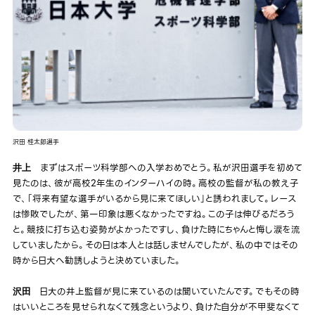
沢田 桂太郎選手
まずはスポーツ科学部への入学おめでとう。私が沢田選手を初めて
井上
見たのは、彼が高校2年生のインターハイの時。高校の監督が私の教え子
で、「将来有望な選手がいるから見に来てほしい」と誘われまして。レース
は惨敗でしたが、第一印象は悪くなかったですね。この子は伸びるだろう
と。競技に打ち込む姿勢がよかったですし、負けた時にちゃんと悔し涙を流
していましたから。その日は本人とは話しませんでしたが、私の中ではその
時から日大へ勧誘しようと決めていました。
日大の井上監督が見に来ているのは聞いていたんです。でもその時
沢田
はいいところを見せられなくて残念というより、負けた自分が不甲斐なくて