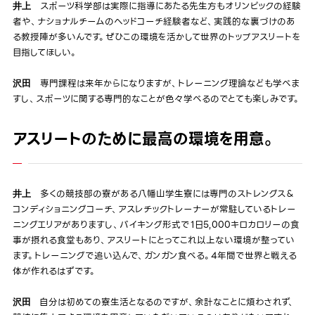
スポーツ科学部は実際に指導にあたる先生方もオリンピックの経験
井上
者や、ナショナルチームのヘッドコーチ経験者など、実践的な裏づけのあ
る教授陣が多いんです。ぜひこの環境を活かして世界のトップアスリートを
目指してほしい。
専門課程は来年からになりますが、トレーニング理論なども学べま
沢田
すし、スポーツに関する専門的なことが色々学べるのでとても楽しみです。
アスリートのために最高の環境を用意。
多くの競技部の寮がある八幡山学生寮には専門のストレングス＆
井上
コンディショニングコーチ、アスレチックトレーナーが常駐しているトレー
ニングエリアがありますし、バイキング形式で１日5,000キロカロリーの食
事が摂れる食堂もあり、アスリートにとってこれ以上ない環境が整ってい
ます。トレーニングで追い込んで、ガンガン食べる。4年間で世界と戦える
体が作れるはずです。
自分は初めての寮生活となるのですが、余計なことに煩わされず、
沢田