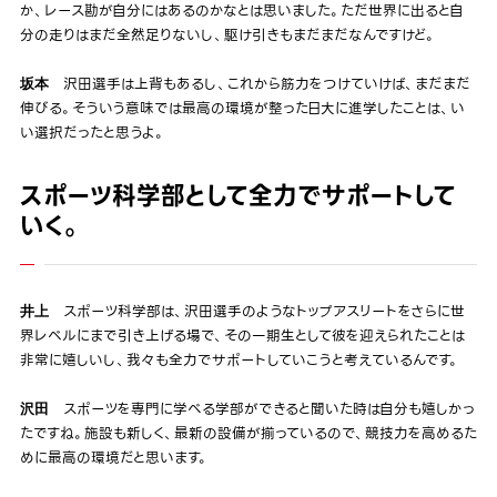
か、レース勘が自分にはあるのかなとは思いました。ただ世界に出ると自
分の走りはまだ全然足りないし、駆け引きもまだまだなんですけど。
沢田選手は上背もあるし、これから筋力をつけていけば、まだまだ
坂本
伸びる。そういう意味では最高の環境が整った日大に進学したことは、い
い選択だったと思うよ。
スポーツ科学部として全力でサポートして
いく。
スポーツ科学部は、沢田選手のようなトップアスリートをさらに世
井上
界レベルにまで引き上げる場で、その一期生として彼を迎えられたことは
非常に嬉しいし、我々も全力でサポートしていこうと考えているんです。
スポーツを専門に学べる学部ができると聞いた時は自分も嬉しかっ
沢田
たですね。施設も新しく、最新の設備が揃っているので、競技力を高めるた
めに最高の環境だと思います。