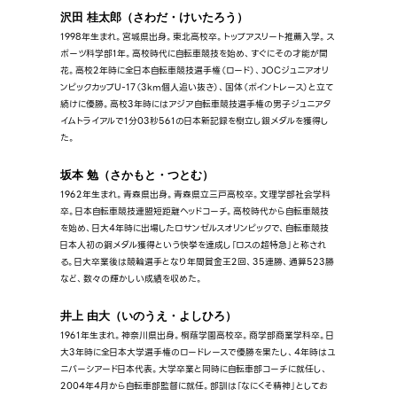
沢田 桂太郎（さわだ・けいたろう）
1998年生まれ。宮城県出身。東北高校卒。トップアスリート推薦入学。ス
ポーツ科学部1年。高校時代に自転車競技を始め、すぐにその才能が開
花。高校2年時に全日本自転車競技選手権（ロード）、JOCジュニアオリ
ンピックカップU-17（3km個人追い抜き）、国体（ポイントレース）と立て
続けに優勝。高校3年時にはアジア自転車競技選手権の男子ジュニアタ
イムトライアルで1分03秒561の日本新記録を樹立し銀メダルを獲得し
た。
坂本 勉（さかもと・つとむ）
1962年生まれ。青森県出身。青森県立三戸高校卒。文理学部社会学科
卒。日本自転車競技連盟短距離ヘッドコーチ。高校時代から自転車競技
を始め、日大4年時に出場したロサンゼルスオリンピックで、自転車競技
日本人初の銅メダル獲得という快挙を達成し「ロスの超特急」と称され
る。日大卒業後は競輪選手となり年間賞金王2回、35連勝、通算523勝
など、数々の輝かしい成績を収めた。
井上 由大（いのうえ・よしひろ）
1961年生まれ。神奈川県出身。桐蔭学園高校卒。商学部商業学科卒。日
大3年時に全日本大学選手権のロードレースで優勝を果たし、4年時はユ
ニバーシアード日本代表。大学卒業と同時に自転車部コーチに就任し、
2004年4月から自転車部監督に就任。部訓は「なにくそ精神」としてお