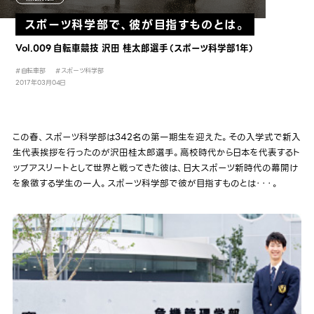
スポーツ科学部で、彼が目指すものとは。
Vol.009 自転車競技 沢田 桂太郎選手（スポーツ科学部1年）
#自転車部
#スポーツ科学部
2017年03月04日
この春、スポーツ科学部は342名の第一期生を迎えた。その入学式で新入
生代表挨拶を行ったのが沢田桂太郎選手。高校時代から日本を代表するト
ップアスリートとして世界と戦ってきた彼は、日大スポーツ新時代の幕開け
を象徴する学生の一人。スポーツ科学部で彼が目指すものとは・・・。