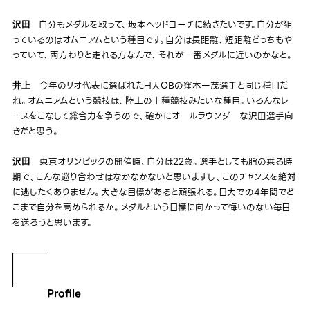
自分もメダルを取って、坂本ヘッドコーチに続きたいです。自分が狙
沢田
っているのはオムニアムという種目です。自分は長距離、短距離どっちもや
っていて、両方わりと走れる方なんで、それが一番メダルに近いのかなと。
今年のリオ代表に選ばれた日大OBの窪木一茂選手と同じ種目だ
井上
ね。オムニアムという競技は、陸上の十種競技みたいな種目。いろんなレ
ースをこなして総合力を争うので、確かにオールラウンダーな沢田選手向
きだと思う。
東京オリンピックの開催時、自分は22歳。選手としても脂の乗る時
沢田
期で、こんな巡り合わせはなかなかないと思いますし、このチャンスを絶対
に逃したくありません。大きな目標があると頑張れる。日大での4年間でど
こまで自分を高められるか。メダルという目標に向かって悔いのない毎日
を送ろうと思います。
Profile