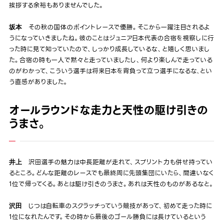
挨拶する余裕もありませんでした。
その秋の国体のポイントレースで優勝。そこから一躍注目されるよ
坂本
うになっていきましたね。彼のことはジュニア日本代表の合宿を視察しに行
った時に見て知っていたので、しっかり成長しているな、と嬉しく思いまし
た。合宿の時も一人で黙々と走っていましたし、何より楽しんで走っている
のがわかって、こういう選手は将来日本を背負って立つ選手になるな､とい
う直感がありました。
オールラウンドな走力と天性の駆け引きの
うまさ。
沢田選手の魅力は中長距離が走れて、スプリント力も併せ持ってい
井上
るところ。どんな距離のレースでも最終周に先頭集団にいたら、間違いなく
1位で帰ってくる。あとは駆け引きのうまさ。あれは天性のものがあるなと。
じつは自転車のスクラッチっていう競技があって、初めて走った時に
沢田
1位になれたんです。その時から最後のゴール勝負には長けているという