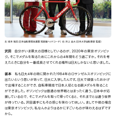
左：坂本 勉氏（日本自転車競技連盟 短距離ヘッドコーチ） 右：井上 由大（日本大学自転車部 監督）
自分がいま最大の目標としているのが、2020年の東京オリンピッ
沢田
ク。そこでメダルを取るためにこれからの4年間をどう過ごすか。それを考
えたときに自分を一番成長させてくれる場所は日大しかないと思いました。
私も日大4年の時に開かれた1984年のロサンゼルスオリンピックに
坂本
出たいという思いがあって、日大に入学したんです。日大で頑張ったおかげ
で出場することができ、自転車競技で日本人初となる銅メダルを取ること
ができました。オリンピックは普通の世界戦とはまったく違う。日本中が応
援しているので、そこでメダルを取って帰ってくると、それまでとは違う世界
が待っている。沢田選手にもその感じを味わってほしい。ましてや彼の場合
は東京オリンピック。私なんかよりはるかにすごいものが味わえるはずです
から。