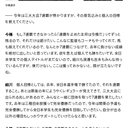
今橋選手
―― 今年は三大大会7連覇が懸かりますが、その意気込みと個人の目標
を教えてください。
もし7連覇できなかったら「連覇を止めた主将は今橋だ」ってずっと
今橋
残るので、それだけは避けたい。こんなに監督もコーチもやってくれて、馬
も揃えてくれているので、なんとか7連覇につなげて、去年に負けない成績
を絶対に出したいと思っています。欲を言えば個人でも勝ちたいです。全日
本学生での個人タイトルがまだないので。細川も渡邊も吉永もみんな持っ
ているんですが、僕だけない。ここは獲っておかないと、顔が立たないです
ね。
個人目標としては、去年、全日本選手権で勝てたので、それを連覇
細川
すること。あとは最後の年にようやくレギュラーが見えてきて、三大大会に
出られる兆しがあるので、みんなと一緒に団体を取って7連覇を果たしたい
です。去年は三種目全部獲って完全優勝だったので、今年は関東の予選も
完全優勝してから全日本学生も完全優勝を目指していきたい。自分が出る
以外の種目もしっかりサポートしていけたらなと思います。