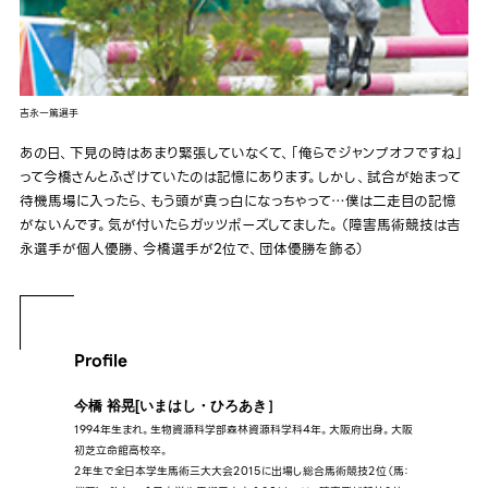
吉永一篤選手
あの日、下見の時はあまり緊張していなくて、「俺らでジャンプオフですね」
って今橋さんとふざけていたのは記憶にあります。しかし、試合が始まって
待機馬場に入ったら、もう頭が真っ白になっちゃって…僕は二走目の記憶
がないんです。気が付いたらガッツポーズしてました。（障害馬術競技は吉
永選手が個人優勝、今橋選手が2位で、団体優勝を飾る）
Profile
今橋 裕晃[いまはし・ひろあき］
1994年生まれ。生物資源科学部森林資源科学科4年。大阪府出身。大阪
初芝立命館高校卒。​
2年生で全日本学生馬術三大大会2015に出場し総合馬術競技2位（馬：