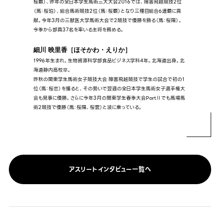
桜覇）、昨年の全日本学生馬術三大大会2016では、障害飛越競技2位
（馬：桜珀）、総合馬術競技2位（馬：桜覇）となり三種目総合6連覇に貢
献。今年3月の三獣医大学馬術大会で2競技で優勝を飾る（馬：桜陽）。
今季から部員37名を率いる主将を務める。
細川 映里香［ほそかわ・えりか］
1996年生まれ。生物資源科学部食品ビジネス学科4年。北海道出身。北
海道静内高校卒。
昨秋の関東学生馬術女子競技大会 障害飛越競技で学生の試合で初の1
位（馬：桜恋）を獲ると、その勢いで翌週の全日本学生馬術女子選手権大
会も見事に優勝。さらに今年3月の関東学生春季大会PartⅡでも馬場馬
術2競技で優勝（馬：桜陽、桜雲）と波に乗っている。
アスリートインタビュー一覧へ