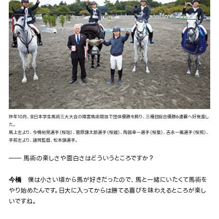
昨年10月、全日本学生馬術三大大会の障害馬術競技で団体優勝を飾り、三種目総合優勝6連覇へ好発進し
た。
馬上左より、今橋裕晃選手（桜珀）、菅原謙太郎選手（桜鎧）、陶器幸一選手（桜梟）、吉永一篤選手（桜照）、
手前左より、諸岡監督、松本譲選手。
―― 馬術の楽しさや面白さはどういうところですか？
僕は小さい頃から馬が好きだったので、馬と一緒にいたくて馬術を
今橋
やり始めたんです。日大に入ってからは勝てる喜びを味わえるところが楽し
いですね。