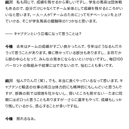
私も同じで、成績を残せるから楽しいですし、学生の馬術は団体戦
細川
もあるので、自分だけじゃなくてチーム全体として成績を残せるところがい
いなと思います。一人一人が「チームのために」ってモチベーションを上げ
ていける、そこが学生馬術の醍醐味の1つかなと思います。
―― キャプテンという立場になって思うことは？
去年はチームの成績がすごい良かったんで、今年はどうなるんだろ
今橋
うって思うことがあります。僕に懸かっている部分もありますし、主将だか
ら部の中心となって、みんなの見本にならないといけないですし、毎日100
パーセントの取組みや結果にはできないので、悩むことも多いです。
悩んでたんだ（笑）。でも、本当に良くやっているなって思います。キ
細川
ャプテンと輸送の仕事の両立は体力的にも精神的にもしんどいと思うんで
すが、部員の前では弱音を吐かないし、弱いところも見せない…たまに同
期にはポロっと言うこともありますが…さらに選手もやって、成績もしっか
り残しているから、感心することが多いですね。
照れるなぁ。
今橋