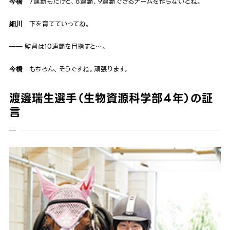
7連覇もだけど、8連覇、9連覇できるチームを作らないとね。
今橋
下を育てていってね。
細川
―― 監督は10連覇を目指すと…。
もちろん、そうですね。頑張ります。
今橋
渡邊瑞生選手（生物資源科学部４年）の証
言