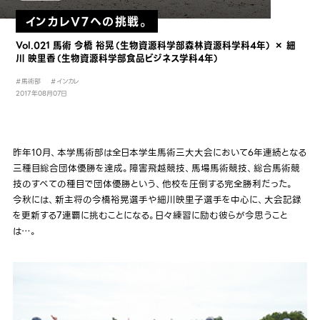
インカレV7への挑戦。
Vol.021 馬術 今橋 裕晃（生物資源科学部森林資源科学科4年） × 細
川 映里香（生物資源科学部食品ビジネス学科4年）
#馬術部
#インカレ
2017年08月07日
昨年10月、本学馬術部は全日本学生馬術三大大会において6年連続となる
三種目総合団体優勝を達成。障害飛越競技、馬場馬術競技、総合馬術競
技のすべての種目で団体優勝という、他校を圧倒する完全勝利だった。
今秋には、新主将の今橋裕晃選手や細川映里子選手を中心に、大会記録
を更新する7連覇に挑むことになる。日々練習に励む彼らが今思うこと
は…。