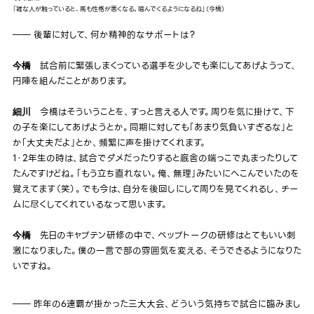
「雑な人が触っていると、馬も性格が悪くなる。噛んでくるようになるね」（今橋）
―― 後輩に対して、何か精神的なサポートは？
試合前に緊張しまくっている選手を少しでも楽にしてあげようって、
今橋
円陣を組んだことがあります。
今橋はそういうことを、すっと言える人です。周りを気に掛けて、下
細川
の子を楽にしてあげようとか。同期に対しても「あまり気負いすぎるな」と
か「大丈夫だよ」とか、頻繁に声を掛けてくれます。
1・2年生の時は、試合でダメだったりすると廐舎の端っこで丸まったりして
たんですけどね。「もう立ち直れない。俺、無理」みたいにへこんでいたのを
覚えてます（笑）。でも今は、自分を後回しにして周りを見てくれるし、チー
ムに尽くしてくれているなって思います。
先日のキャプテン研修の中で、ペップトークの研修はとてもいい刺
今橋
激になりました。僕の一言で部の雰囲気を変える、そうできるようになりた
いですね。
―― 昨年の6連覇が掛かった三大大会、どういう気持ちで試合に臨みまし