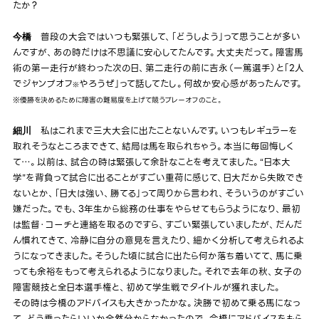
たか？
普段の大会ではいつも緊張して、「どうしよう」って思うことが多い
今橋
んですが、あの時だけは不思議に安心してたんです。大丈夫だって。障害馬
術の第一走行が終わった次の日、第二走行の前に吉永（一篤選手）と「2人
でジャンプオフ
やろうぜ」って話してたし。何故か安心感があったんです。
※
※優勝を決めるために障害の難易度を上げて競うプレーオフのこと。
私はこれまで三大大会に出たことないんです。いつもレギュラーを
細川
取れそうなところまできて、結局は馬を取られちゃう。本当に毎回悔しく
て…。以前は、試合の時は緊張して余計なことを考えてました。“日本大
学”を背負って試合に出ることがすごい重荷に感じて、日大だから失敗でき
ないとか、「日大は強い、勝てる」って周りから言われ、そういうのがすごい
嫌だった。でも、3年生から総務の仕事をやらせてもらうようになり、最初
は監督・コーチと連絡を取るのですら、すごい緊張していましたが、だんだ
ん慣れてきて、冷静に自分の意見を言えたり、細かく分析して考えられるよ
うになってきました。そうした頃に試合に出たら何か落ち着いてて、馬に乗
っても余裕をもって考えられるようになりました。それで去年の秋、女子の
障害競技と全日本選手権と、初めて学生戦でタイトルが獲れました。
その時は今橋のアドバイスも大きかったかな。決勝で初めて乗る馬になっ
て、どう乗ったらいいか全然分からなかったので、今橋にアドバイスをもら