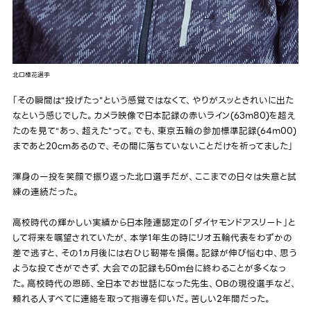
北口榛花選手
「その瞬間は“投げたっ"という感覚ではなくて、やりがスッときれいに出た
なという感じでした。カメラ映像で日本記録の赤いライン(63m80)を超え
たのを見て“あっ、超えた"って。でも、東京五輪の参加標準記録(64m00)
まであと20cmあるので、その間に落ちていないことだけを祈ってました」
渾身の一投を笑顔で振り返った北口選手だが、ここまでの日々は失意と試
練の連続だった。
高校時代の輝かしい実績から日本陸連認定の「ダイヤモンドアスリート」と
して将来を嘱望されていたが、本学1年生の時にリオ五輪代表をわずかの
差で逃すと、その1ヵ月後には右ひじ靭帯を損傷。記録が伸び悩む中、思う
ような投てきができず、大会での記録も50m台に終わることが多くなっ
た。高校時代の恩師、全日本でお世話になった先生、OBの現役選手など、
頼れる人すべてに連絡を取って指導を仰いだ。苦しい2年間だった。