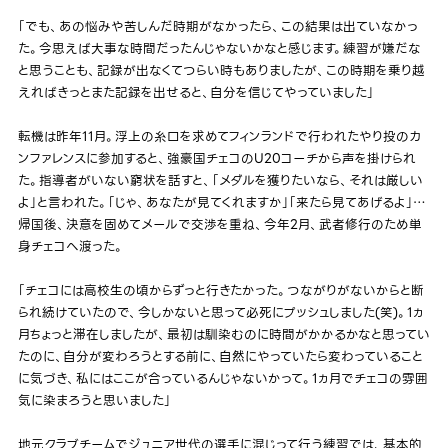
「でも、あの悩みや苦しんだ時期がなかったら、この結果は出ていなかっ
た。今思えば大事な時間だったんじゃないかなと感じます。練習が嫌だな
と思うことも、記録が出なくてつらい時もありましたが、この時期を乗り越
えればきっとまた記録を出せると、自分を信じてやっていました」
転機は昨年11月。浮上の糸口を求めてフィンランドで行われたやり投のカ
ンファレンスに参加すると、強豪国チェコのU20コーチから声を掛けられ
た。指導者がいない窮状を話すと、「メダルを獲りたいなら、それは厳しい
よ」と言われた。「じゃ、あなたが見てくれますか」「来たら見てあげるよ」…
帰国後、決意を固めてメールで交渉を重ね、今年2月、武者修行のため単
身チェコへ渡った。
「チェコには高校生の頃からずっと行きたかった。つながりがないからと断
られ続けていたので、今しかないと思って必死にプッシュしました(笑)。1ヵ
月ちょっと滞在しましたが、最初は馴染むのに時間がかかるかなと思ってい
たのに、自分が変わろうとする前に、自然にやっていたら変わっていること
に気づき、私にはここが合っているんじゃないかって。1ヵ月でチェコの雰囲
気に染まろうと思いました」
地元クラブチームでジュニア世代の選手に混じって行う練習では、基本的