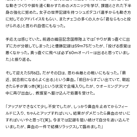
な動きづくりや脚を速く動かすためのメカニックを学び、課題とされた下半
身の強化に努めた。女子の世界記録を持つシュポタコバ選手からも動き方
に対してのアドバイスをもらい、またチェコの多くの人から「君ならもっと投
げられる」と言われ自信にもなった。
手応えは感じていた。前週の織田記念国際陸上では「やりが真っ直ぐに出
ずに力が分散してしまった」と優勝記録は59m75だったが、「投げる感覚は
悪くなかった。真っ直ぐに飛べば必ず60mオーバーは出ると思っていまし
た」と振り返る。
そして迎えた5月6日。だがその日は、思わぬ敵との戦いにもなった。「最
近、試合前になるとよく出る」という鼻血。「前日からすごい出ていて、朝起
きたら手が真っ赤(笑)」という状況で会場入りしたが、ウオーミングアップ
中に再び出血し、救護室へ駆け込んで処置を受けた。
「アップができなくて少し不安でしたが、しっかり鼻血を止めてからフィー
ルドに入り、ちゃんとアップすればいい。結果がダメだったら鼻血のせいに
すればいいやと思って(笑)。今までは記録を狙い続けて自分を追い込んで
いましたが、鼻血の一件で結構リラックスして臨めました」