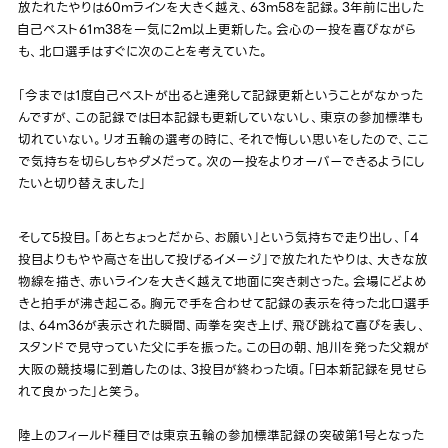
放たれたやりは60mラインを大きく越え、63m58を記録。3年前に出した
自己ベスト61m38を一気に2m以上更新した。会心の一投を喜びながら
も、北口選手はすぐに次のことを考えていた。
「今までは1度自己ベストが出ると連発して記録更新ということがなかった
んですが、この記録では日本記録も更新していないし、東京の参加標準も
切れていない。リオ五輪の選考の時に、それで悔しい思いをしたので、ここ
で気持ちを切らしちゃダメだって。次の一投をよりオーバーできるようにし
たいと切り替えました」
そして5投目。「あとちょっとだから、お願い」という気持ちで走り出し、「4
投目よりもやや高さを出して投げるイメージ」で放たれたやりは、大きな放
物線を描き、赤いラインを大きく越えて地面に突き刺さった。会場にどよめ
きと拍手が沸き起こる。胸元で手を合わせて記録の表示を待った北口選手
は、64m36が表示された瞬間、両拳を突き上げ、飛び跳ねて喜びを表し、
スタンドで見守っていた父に手を振った。この日の朝、旭川を発った父親が
大阪の競技場に到着したのは、3投目が終わった頃。「日本新記録を見せら
れて良かった」と笑う。
陸上のフィールド種目では東京五輪の参加標準記録の突破第1号となった