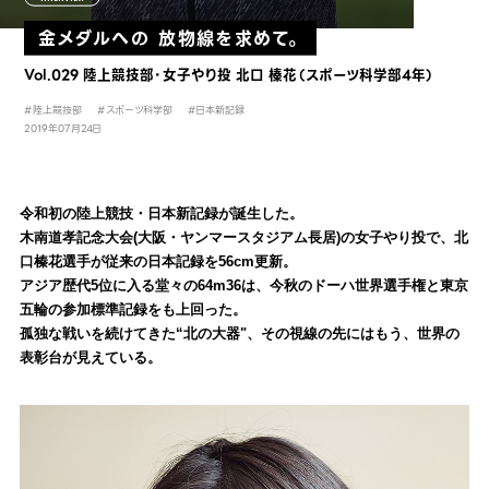
金メダルへの 放物線を求めて。
Vol.029 陸上競技部・女子やり投 北口 榛花（スポーツ科学部4年）
#陸上競技部
#スポーツ科学部
#日本新記録
2019年07月24日
令和初の陸上競技・日本新記録が誕生した。
木南道孝記念大会(大阪・ヤンマースタジアム長居)の女子やり投で、北
口榛花選手が従来の日本記録を56cm更新。
アジア歴代5位に入る堂々の64m36は、今秋のドーハ世界選手権と東京
五輪の参加標準記録をも上回った。
孤独な戦いを続けてきた“北の大器"、その視線の先にはもう、世界の
表彰台が見えている。