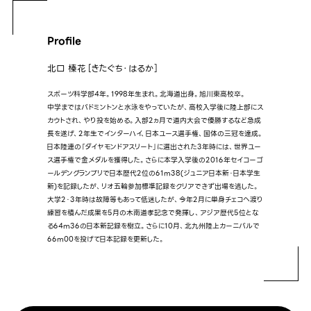
Profile
北口 榛花［きたぐち・はるか］
スポーツ科学部4年。1998年生まれ。北海道出身。旭川東高校卒。
中学まではバドミントンと水泳をやっていたが、高校入学後に陸上部にス
カウトされ、やり投を始める。入部2ヵ月で道内大会で優勝するなど急成
長を遂げ、2年生でインターハイ、日本ユース選手権、国体の三冠を達成。
日本陸連の「ダイヤモンドアスリート」に選出された3年時には、世界ユー
ス選手権で金メダルを獲得した。さらに本学入学後の2016年セイコーゴ
ールデングランプリで日本歴代2位の61m38(ジュニア日本新・日本学生
新)を記録したが、リオ五輪参加標準記録をクリアできず出場を逃した。
大学2・3年時は故障等もあって低迷したが、今年2月に単身チェコへ渡り
練習を積んだ成果を5月の木南道孝記念で発揮し、アジア歴代5位とな
る64m36の日本新記録を樹立。さらに10月、北九州陸上カーニバルで
66m00を投げて日本記録を更新した。