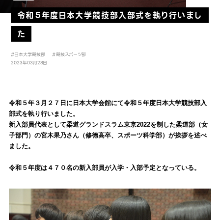
令和５年度日本大学競技部入部式を執り行いまし
た
#日本大学競技部
#競技スポーツ部
2023年03月28日
令和５年３月２７日に日本大学会館にて令和５年度日本大学競技部入
部式を執り行いました。
新入部員代表として柔道グランドスラム東京2022を制した柔道部（女
子部門）の宮木果乃さん（修徳高卒、スポーツ科学部）が挨拶を述べ
ました。
令和５年度は４７０名の新入部員が入学・入部予定となっている。