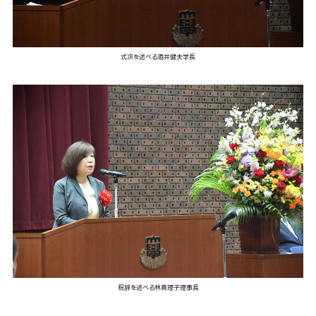
式次を述べる酒井健夫学長
祝辞を述べる林真理子理事長