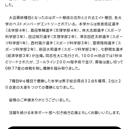
した。
大会最終種目となったのはボート競技の花形とされるエイト種目、各大
学のベストメンバーがエントリーされている。 本学からは奈良拓征選手
（法学部４年）、島田隼輔選手（文理学部４年）、林大志朗選手（スポーツ
科学部３年）、田辺翔万選手（文理学部２年）、津志田匠太郎選手（スポー
ツ科学部１年）、西村颯介選手（スポーツ科学部３年）、菅原陸翔選手（ス
ポーツ科学部２年）、前田大和選手（スポーツ科学部２年）、七野開生選手
（経済学部３年）が出場。同志社大に先行され、１０００ｍ地点では１秒ほ
どリードされたが、ゴールライン２００ｍ程手前で並び、最後は差し切って
0秒７７差の接戦を制し優勝を掴み取りました。
７種目中６種目で優勝した本学は男子総合得点３２点を獲得、２位と２
０点差の大差をつけての優勝となりました。
皆様のご声援ありがとうございました。
活躍を続ける本学ボート部へ引き続き応援よろしくお願いいたします。