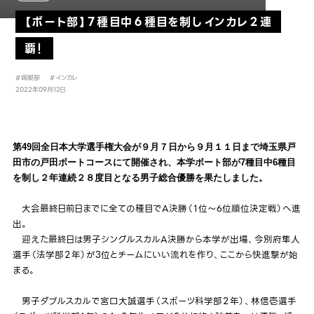
【ボート部】７種目中６種目を制しインカレ２連
覇！
#端艇部
#インカレ
2022年09月12日
第49回全日本大学選手権大会が９月７日から９月１１日まで埼玉県戸
田市の戸田ボートコースにて開催され、本学ボート部が7種目中6種目
を制し２年連続２８度目となる男子総合優勝を果たしました。
大会最終日前日までに全ての種目でA決勝（１位～6位順位決定戦）へ進
出。
迎えた最終日は男子シングルスカルA決勝から本学が出場、今別府隼人
選手（法学部２年）が3位とチームにいい流れを作り、ここから快進撃が始
まる。
男子ダブルスカルで宮口大誠選手（スポーツ科学部２年）、林信壱選手