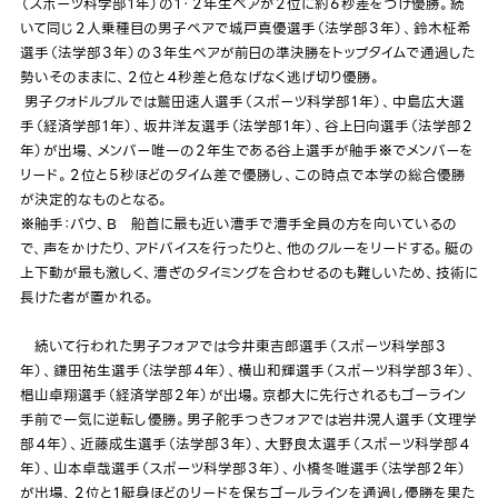
（スポーツ科学部１年）の１・２年生ペアが２位に約６秒差をつけ優勝。続
いて同じ２人乗種目の男子ペアで城戸真優選手（法学部３年）、鈴木柾希
選手（法学部３年）の３年生ペアが前日の準決勝をトップタイムで通過した
勢いそのままに、２位と４秒差と危なげなく逃げ切り優勝。
男子クォドルプルでは鷲田速人選手（スポーツ科学部１年）、中島広大選
手（経済学部１年）、坂井洋友選手（法学部１年）、谷上日向選手（法学部２
年）が出場、メンバー唯一の２年生である谷上選手が舳手
でメンバーを
※
リード。２位と５秒ほどのタイム差で優勝し、この時点で本学の総合優勝
が決定的なものとなる。
舳手：バウ、B 船首に最も近い漕手で漕手全員の方を向いているの
※
で、声をかけたり、アドバイスを行ったりと、他のクルーをリードする。艇の
上下動が最も激しく、漕ぎのタイミングを合わせるのも難しいため、技術に
長けた者が置かれる。
続いて行われた男子フォアでは今井東吉郎選手（スポーツ科学部３
年）、鎌田祐生選手（法学部４年）、横山和輝選手（スポーツ科学部３年）、
椙山卓翔選手（経済学部２年）が出場。京都大に先行されるもゴーライン
手前で一気に逆転し優勝。男子舵手つきフォアでは岩井滉人選手（文理学
部４年）、近藤成生選手（法学部３年）、大野良太選手（スポーツ科学部４
年）、山本卓哉選手（スポーツ科学部３年）、小橋冬唯選手（法学部２年）
が出場、２位と１艇身ほどのリードを保ちゴールラインを通過し優勝を果た