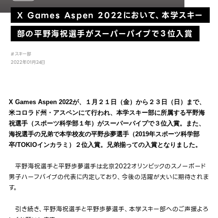
X Games Aspen 2022において、本学スキー
部の平野海祝選手がスーパーパイプで３位入賞
#スキー部
2022年01月24日
X Games Aspen 2022が、１月２１日（金）から２３日（日）まで、
米コロラド州・アスペンにて行われ、本学スキー部に所属する平野海
祝選手（スポーツ科学部１年）がスーパーパイプで３位入賞。また、
海祝選手の兄弟で本学校友の平野歩夢選手（2019年スポーツ科学部
卒/TOKIOインカラミ）２位入賞。兄弟揃っての入賞となりました。
平野海祝選手と平野歩夢選手は北京2022オリンピックのスノーボード
男子ハーフパイプの代表に内定しており、今後の活躍が大いに期待されま
す。
引き続き、平野海祝選手と平野歩夢選手、本学スキー部へのご声援よろ