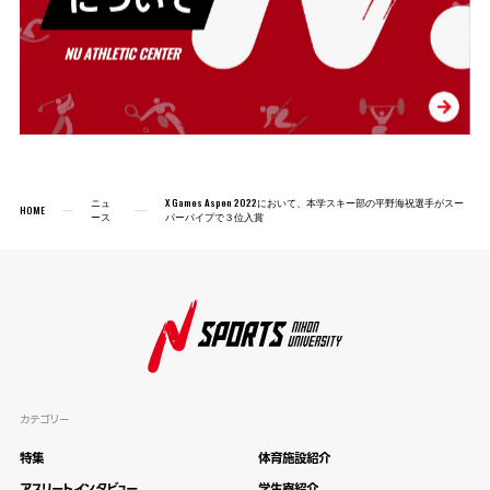
ニュ
X Games Aspen 2022において、本学スキー部の平野海祝選手がスー
HOME
ース
パーパイプで３位入賞
カテゴリー
特集
体育施設紹介
アスリートインタビュー
学生寮紹介