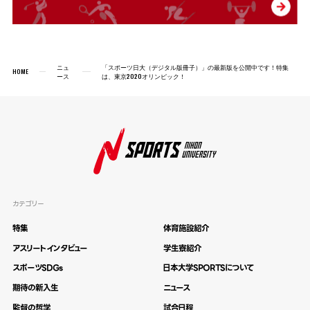
ニュ
「スポーツ日大（デジタル版冊子）」の最新版を公開中です！特集
HOME
ース
は、東京2020オリンピック！
カテゴリー
特集
体育施設紹介
アスリートインタビュー
学生寮紹介
スポーツSDGs
日本大学SPORTSについて
期待の新入生
ニュース
監督の哲学
試合日程