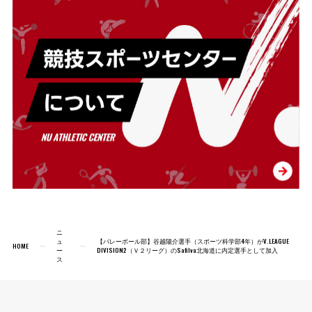
ニ
ュ
【バレーボール部】谷越陽介選手（スポーツ科学部4年）がV.LEAGUE
HOME
ー
DIVISION2（Ｖ２リーグ）のSafilva北海道に内定選手として加入
ス