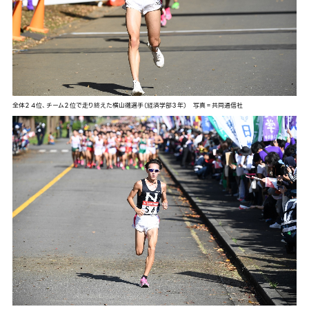
全体２４位、チーム２位で走り終えた横山徹選手（経済学部３年） 写真＝共同通信社