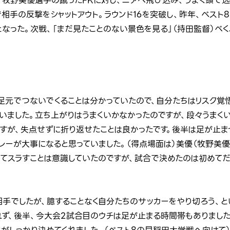
。牧野美優選手の蹴ったFKに対し、ニアへ飛び込み、うまく頭で逸
相手の反撃をシャットアウト。ラウンド16を突破し、昨年、ベスト
となった。次戦、「まだ見たことのない景色を見る」（持田監督）べ
、足元でつないでくることは分かっていたので、自分たちはリスク覚
ていました。立ち上がりはうまくいかなかったのですが、段々うまく
すが、失点せずに折り返せたことは良かったです。後半は足が止ま
プレーが大事になると思っていました。（得点場面は）美優（牧野美
ってスラすことは意識していたのですが、試合で決めたのは初めてだ
相手でしたが、臆することなく自分たちのサッカーをやり切ろう、と
れず、後半、今大会2試合目のウチは足が止まる時間帯もありました