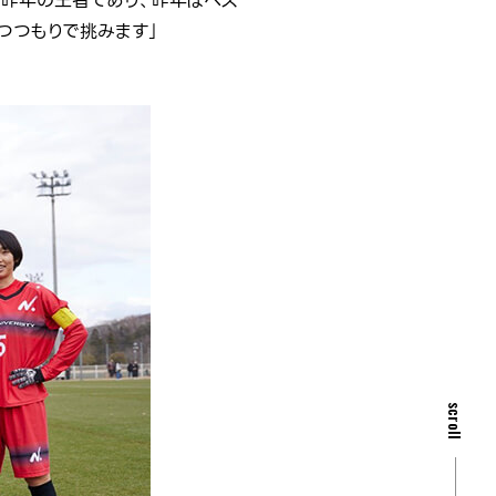
）昨年の王者であり、昨年はベス
つつもりで挑みます」
scroll