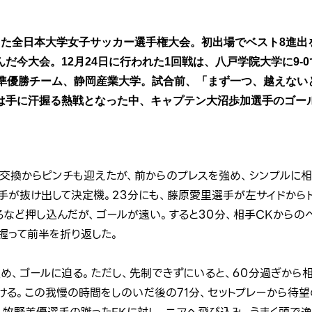
った全日本大学女子サッカー選手権大会。初出場でベスト8進出
だ今大会。12月24日に行われた1回戦は、八戸学院大学に9-
の準優勝チーム、静岡産業大学。試合前、「まず一つ、越えない
は手に汗握る熱戦となった中、キャプテン大沼歩加選手のゴー
交換からピンチも迎えたが、前からのプレスを強め、シンプルに
選手が抜け出して決定機。23分にも、藤原愛里選手が左サイドから
るなど押し込んだが、ゴールが遠い。すると30分、相手CKからの
握って前半を折り返した。
め、ゴールに迫る。ただし、先制できずにいると、60分過ぎから相
ける。この我慢の時間をしのいだ後の71分、セットプレーから待