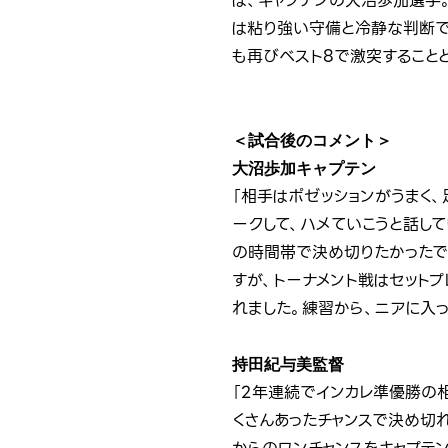
は、キャプテンの大沼歩加選手
は粘り強い守備と冷静な判断で
も再びベスト8で激突すること
＜試合後のコメント＞
大沼歩加キャプテン
「相手はポゼッションがうまく
ークして、ハメていこうと話し
の時間帯で決め切りたかったで
すが、トーナメント戦はセット
れました。練習から、ニアに入
持田紀与美監督
「2年連続でインカレ準優勝の
くさんあったチャンスで決め切