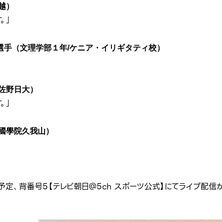
越）
。」
選手（文理学部１年/ケニア・イリギタティ校）
」
佐野日大）
。」
國學院久我山）
定、背番号5【テレビ朝日＠5ch スポーツ公式】にてライブ配信