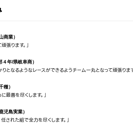
み
山商業）
頑張ります。」
部４年/県岐阜商）
かりとなるようなレースができるようチーム一丸となって頑張ります
千種）
に最善を尽くします。」
鹿児島実業）
、任された組で全力を尽くします。」