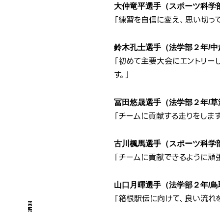
大仲竜平選手（スポーツ科学部
「練習を自信に変え、思い切って
鈴木孔士選手（法学部２年/中
「初めて主要大会にエントリー
す。」
冨田悠晟選手（法学部２年/草
「チームに貢献する走りをします
古川楓馬選手（スポーツ科学部
「チームに貢献できるように頑張
山口月暉選手（法学部２年/鳥
「箱根駅伝に向けて、良い流れ
HOME