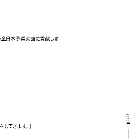
の全日本予選突破に貢献しま
scroll
してきます。」