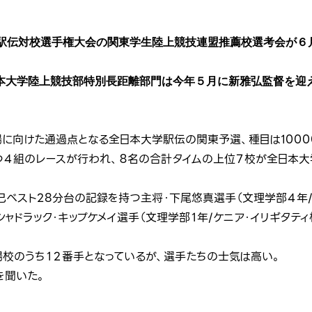
学駅伝対校選手権大会の関東学生陸上競技連盟推薦校選考会が６
本大学陸上競技部特別長距離部門は今年５月に新雅弘監督を迎
に向けた通過点となる全日本大学駅伝の関東予選、種目は1000
つ４組のレースが行われ、８名の合計タイムの上位７校が全日本
自己べスト28分台の記録を持つ主将・下尾悠真選手（文理学部４年
シャドラック・キップケメイ選手（文理学部１年/ケニア・イリギタティ
場校のうち１２番手となっているが、選手たちの士気は高い。
を聞いた。