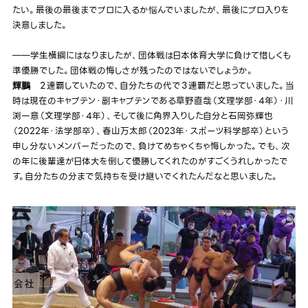
たい。最後の最後までプロに入るか悩んでいましたが、最後にプロ入りを
決意しました。
――学生横綱にはなりましたが、団体戦は日本体育大学に負けて惜しくも
準優勝でした。団体戦の悔しさが残ったのではないでしょうか。
２連覇していたので、自分たちの代で３連覇だと思っていました。当
輝鵬
時は現在のキャプテン・副キャプテンである草野直哉（文理学部・4年）・川
渕一意（文理学部・4年）、そして後に角界入りした自分と石岡弥輝也
（2022年・法学部卒）、春山万太郎（2023年・スポーツ科学部卒）という
申し分ないメンバーだったので、負けてめちゃくちゃ悔しかった。でも、次
の年に後輩達が日体大を倒して優勝してくれたのがすごくうれしかったで
す。自分たちの分まで気持ちを受け継いでくれたんだなと思いました。