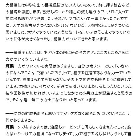
大相撲には中学を出て相撲経験のない人もいるので、前に押す稽古など
の基礎を徹底します。番数もぶつかり稽古の数も違うので、プロに入って
前に出る地力がつきました。それが、プロに入って一番よかったことです
ね。大学の稽古がきつくないわけじゃないけど、大相撲のほうがきついと
思いました。大学でやっていたような筋トレを、いまはそこまでやっていな
いのに体が大きくなったし、相撲力がついてきたと思います。
――輝鵬関といえば、小さい体の内に秘める力強さ。ここのところさらに
力がついてきていますね。
力がついている実感はありますし、自分のポリシーとして「小さい
輝鵬
のになんでこんなに強いんだろう」って、相手を圧巻するような力士でいた
いんです。捕まえられても動かない。その上で動きでも勝るように稽古して
います。力強さがあるなかで、前みつを引いたりまわしを切ったりといった
技や柔軟性が加われば、いままでになかった小兵力士が誕生すると思うの
で、そんな唯一無二の力士になりたいと思っています。
――ケガの経験もあると思いますが、ケガなく取るためにしていることは
何かありますか。
ケガをするまでは、治療もテーピングも何もしてきませんでした。筋
輝鵬
力ばかりつけて力相撲になってしまって、力で相手をねじ伏せようとして自