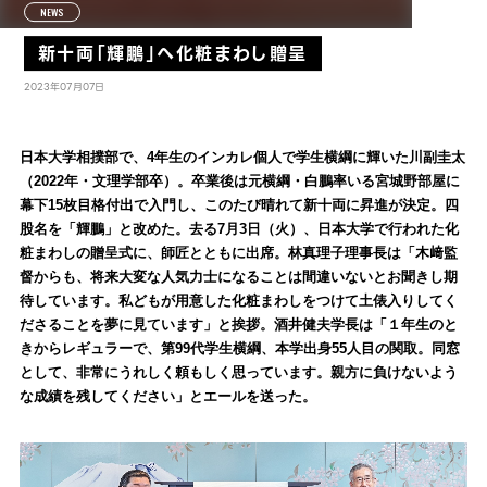
NEWS
新十両「輝鵬」へ化粧まわし贈呈
2023年07月07日
日本大学相撲部で、4年生のインカレ個人で学生横綱に輝いた川副圭太
（2022年・文理学部卒）。卒業後は元横綱・白鵬率いる宮城野部屋に
幕下15枚目格付出で入門し、このたび晴れて新十両に昇進が決定。四
股名を「輝鵬」と改めた。去る7月3日（火）、日本大学で行われた化
粧まわしの贈呈式に、師匠とともに出席。林真理子理事長は「木﨑監
督からも、将来大変な人気力士になることは間違いないとお聞きし期
待しています。私どもが用意した化粧まわしをつけて土俵入りしてく
ださることを夢に見ています」と挨拶。酒井健夫学長は「１年生のと
きからレギュラーで、第99代学生横綱、本学出身55人目の関取。同窓
として、非常にうれしく頼もしく思っています。親方に負けないよう
な成績を残してください」とエールを送った。