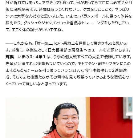
分が折れてしまった。アマチュアと違って、何があってもプロには必ず２か月
後に場所が来ます。時間は待ってくれないし、ケガをしたことで、やっぱり
ケアは大事なんだなと思いました。いまは、バランスボールに乗って体幹を
鍛えたり、ダッシュやジャンプといった自然なトレーニングをしたりしてい
て、すごく体の調子がいいですね。
――これからも、「唯一無二」の小兵力士を目指して精進されると思いま
す。最後に、卒業生として日大相撲部の現役生へのエールをお願いします。
いまの３・４年生は、今季の個人戦すべての大会で優勝しています。
輝鵬
先輩が活躍すれば後輩もついていくので、キャプテン・副キャプテンにこの
ままどんどんチームを引っ張っていってほしい。今年も優勝して２連覇達
成、そしてまた後輩たちがその背中を見て頑張っていけるような環境をつ
くっていってほしいなと思っています。