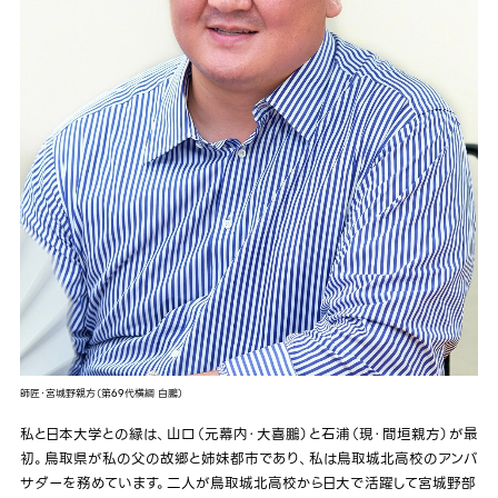
師匠・宮城野親方（第69代横綱 白鵬）
私と日本大学との縁は、山口（元幕内・大喜鵬）と石浦（現・間垣親方）が最
初。鳥取県が私の父の故郷と姉妹都市であり、私は鳥取城北高校のアンバ
サダーを務めています。二人が鳥取城北高校から日大で活躍して宮城野部