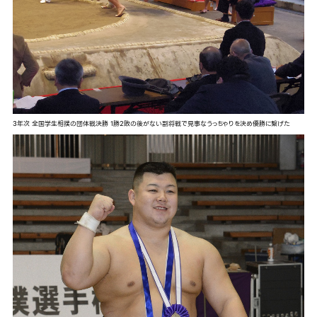
3年次 全国学生相撲の団体戦決勝 1勝2敗の後がない副将戦で見事なうっちゃりを決め優勝に繋げた