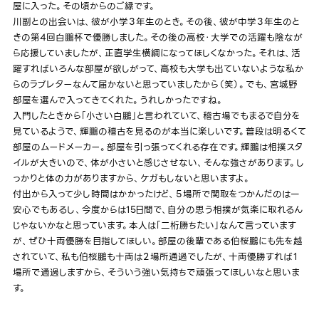
屋に入った。その頃からのご縁です。
川副との出会いは、彼が小学３年生のとき。その後、彼が中学３年生のと
きの第4回白鵬杯で優勝しました。その後の高校・大学での活躍も陰なが
ら応援していましたが、正直学生横綱になってほしくなかった。それは、活
躍すればいろんな部屋が欲しがって、高校も大学も出ていないような私か
らのラブレターなんて届かないと思っていましたから（笑）。でも、宮城野
部屋を選んで入ってきてくれた。うれしかったですね。
入門したときから「小さい白鵬」と言われていて、稽古場でもまるで自分を
見ているようで、輝鵬の稽古を見るのが本当に楽しいです。普段は明るくて
部屋のムードメーカー。部屋を引っ張ってくれる存在です。輝鵬は相撲スタ
イルが大きいので、体が小さいと感じさせない、そんな強さがあります。し
っかりと体の力がありますから、ケガもしないと思いますよ。
付出から入って少し時間はかかったけど、５場所で関取をつかんだのは一
安心でもあるし、今度からは15日間で、自分の思う相撲が気楽に取れるん
じゃないかなと思っています。本人は「二桁勝ちたい」なんて言っています
が、ぜひ十両優勝を目指してほしい。部屋の後輩である伯桜鵬にも先を越
されていて、私も伯桜鵬も十両は２場所通過でしたが、十両優勝すれば１
場所で通過しますから、そういう強い気持ちで頑張ってほしいなと思いま
す。