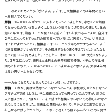
粧まわしを見て思い出したんですけど、焦りました。うれしかったです。
――改めておめでとうございます。まずは、日大相撲部での４年間の思い
出を教えてください。
１年生からレギュラーに入れてもらっていましたが、小さくて全然勝
輝鵬
てなかったので、体を大きくしようという気持ちに切り替わりました。体の
細い１年生は、熊谷コーチが見ている前でごはんを食べるんですが、自分は
２年生になってもずっと目の前で食べていました（苦笑）。でも、いま思え
ばそれがよかったです。相撲部にはトレーニング場もサウナもあって、すご
く施設環境がいいのですが、その環境すらもうまく使えていなかったなと
思って筋トレを始めました。そうしたら、体が一回り、二回り大きくなりまし
た。３年生になって、東日本と全日本の無差別級で優勝、４年生で学生横
綱もとれたので、ここがあったからこそいまがあると思います。大学４年間
は良い思い出しかないです。
――力士になりたいと思ったのはいつ頃、なぜですか。
それが、実は全然思っていなかったんです。学校の先生とかになって
輝鵬
アマチュアで続けようと、学生横綱になっても思っていたんですが、周りの
人と話すうちに、７歳からここまで続けた相撲をやらないのも悔しいかなと
思うようになりました。同級生の関取もいる中で、自分がどこまでの実力
を出せるか試したかったし、こんなに小さくても勝てるんだというのを見せ