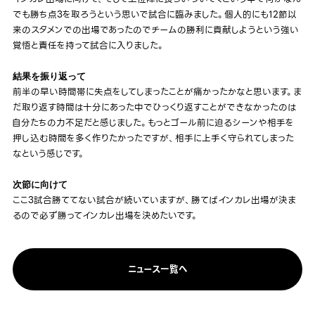
でも勝ち点3を取ろうという思いで試合に臨みました。個人的にも12節以
来のスタメンでの出場であったのでチームの勝利に貢献しようという強い
覚悟と責任を持って試合に入りました。
結果を振り返って
前半の早い時間帯に失点をしてしまったことが痛かったかなと思います。ま
だ取り返す時間は十分にあった中でひっくり返すことができなかったのは
自分たちの力不足だと感じました。もっとゴール前に迫るシーンや相手を
押し込む時間を多く作りたかったですが、相手に上手く守られてしまった
なという感じです。
次節に向けて
ここ3試合勝ててない試合が続いていますが、勝てばインカレ出場が決ま
るので必ず勝ってインカレ出場を決めたいです。
ニュース一覧へ