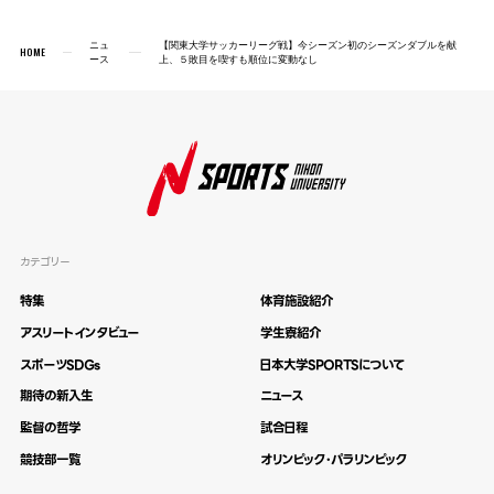
ニュ
【関東大学サッカーリーグ戦】今シーズン初のシーズンダブルを献
HOME
ース
上、５敗目を喫すも順位に変動なし
カテゴリー
特集
体育施設紹介
アスリートインタビュー
学生寮紹介
スポーツSDGs
日本大学SPORTSについて
期待の新入生
ニュース
監督の哲学
試合日程
競技部一覧
オリンピック・パラリンピック