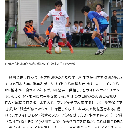
MF永田亮輔（経済学部3年/横浜FC・Y） 【日本大学サッカー部】
終盤に差し掛かり、ギアを切り替えた後半は相手を圧倒する時間が続い
ている日本大学。後半31分、左サイドから攻撃を仕掛け、スローインから
MF植木が一度ラインを下げ、MF酒井に供給し、右サイドへサイドチェン
ジ。そして、MF永田にボールを預ける。相手のブロックの突破口を探り、
FW平尾にクロスボールを入れ、ワンタッチで反応するも、ボールを保持で
きず、MF熊倉が放ったシュートは惜しくもゴール中央で跳ね返される。続
けて、左サイドからMF熊倉のスルーパスを受けたDF小林佑熙(スポーツ科
学部4年/横浜FC・Y )が相手陣深くからクロスを送るが、これは相手DFに