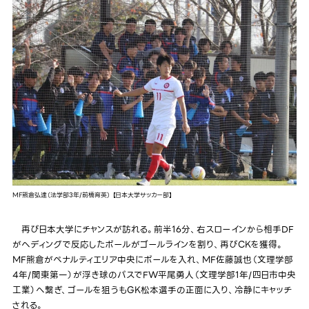
MF熊倉弘達（法学部3年/前橋育英） 【日本大学サッカー部】
再び日本大学にチャンスが訪れる。前半16分、右スローインから相手DF
がヘディングで反応したボールがゴールラインを割り、再びCKを獲得。
MF熊倉がペナルティエリア中央にボールを入れ、MF佐藤誠也（文理学部
4年/関東第一）が浮き球のパスでFW平尾勇人（文理学部1年/四日市中央
工業）へ繋ぎ、ゴールを狙うもGK松本選手の正面に入り、冷静にキャッチ
される。