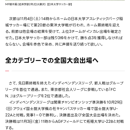
MF植木颯（経済学部2年/日大藤沢） 【日本大学サッカー部】
次節は11月4日（土）14時からホームの日本大学アスレティックパーク稲
城サッカー場にて第20節の東洋大学戦が行われ、ホーム最終戦を迎え
る。前節は他会場の結果を受けて、上位3チームがインカレ出場を確定さ
せた。日本大学サッカー部は残り3枠をかけて、勝ち点3を獲得しなければ
ならない。会場を赤色で染め、共に声援を送り続って欲しい。
全カテゴリーでの全国大会出場へ
さて、先日最終戦を終えたインディペンデンスリーグ、新人戦はグループ
リーグを首位で通過。また、東京都社会人リーグに参戦している「FC
N．」はグループリーグを2位で通過した。
インディペンデンスリーグは関東チャンピオンシップ準決勝を10月29日
（日）アウェイ国士舘大学楓の社キャンパスサッカー場で国士舘大学U-
22Aと対戦。見事1－0で勝利し、決勝進出及び全国大会出場を決めた。
決勝戦は11月3日（金）11時からAGFフィールドにて拓殖大学U-22Bと対戦
する。