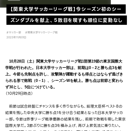
【関東大学サッカーリーグ戦】今シーズン初のシー
ズンダブルを献上、５敗目を喫すも順位に変動なし
#サッカー部
#関東大学サッカーリーグ戦
2023年11月01日
10月28日（土）関東大学サッカーリーグ戦1部第19節の東京国際大
学戦が行われた。日本大学サッカー部は、前期は0－2と勝ち点3を献
上。今節も先制点を許し、攻撃陣が躍動するも得点とはならず逃げき
られる形で敗戦（0－1）、シーズンWを献上。勝ち点は前節と変わら
ず30とし、5位につけている。
（10月29日時点）
前節は試合終盤にチャンスを多く作りながらも、総理大臣杯ベスト8の
結果を残した中央大学に勝ち点1を分け合う結果となった日本大学サッカ
ー部。今節は昨季リーグ戦準優勝の結果を残し、前期で敗戦を喫した東京
国際大学だ。3節ぶりに勝ち点3を積み上げ、再び上昇気流に乗りたい。