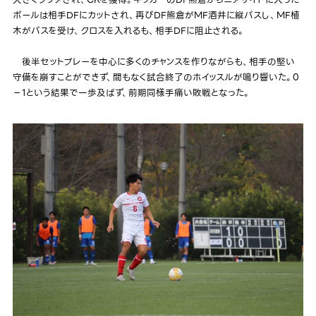
大きくクリアされ、CKを獲得。キッカーのDF熊倉からニアサイドに入った
ボールは相手DFにカットされ、再びDF熊倉がMF酒井に縦パスし、MF植
木がパスを受け、クロスを入れるも、相手DFに阻止される。
後半セットプレーを中心に多くのチャンスを作りながらも、相手の堅い
守備を崩すことができず、間もなく試合終了のホイッスルが鳴り響いた。0
－1という結果で一歩及ばず、前期同様手痛い敗戦となった。