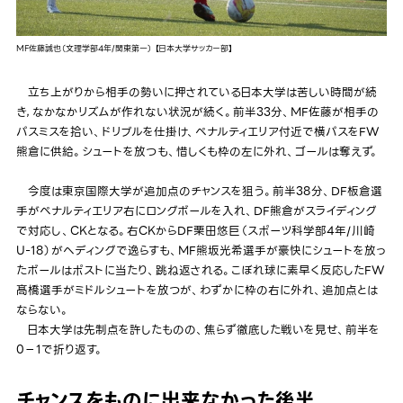
MF佐藤誠也（文理学部4年/関東第一） 【日本大学サッカー部】
立ち上がりから相手の勢いに押されている日本大学は苦しい時間が続
き，なかなかリズムが作れない状況が続く。前半33分、MF佐藤が相手の
パスミスを拾い、ドリブルを仕掛け、ペナルティエリア付近で横パスをFW
熊倉に供給。シュートを放つも、惜しくも枠の左に外れ、ゴールは奪えず。
今度は東京国際大学が追加点のチャンスを狙う。前半38分、DF板倉選
手がペナルティエリア右にロングボールを入れ、DF熊倉がスライディング
で対応し、CKとなる。右CKからDF栗田悠巨（スポーツ科学部4年/川崎
U-18）がヘディングで逸らすも、MF熊坂光希選手が豪快にシュートを放っ
たボールはポストに当たり、跳ね返される。こぼれ球に素早く反応したFW
髙橋選手がミドルシュートを放つが、わずかに枠の右に外れ、追加点とは
ならない。
日本大学は先制点を許したものの、焦らず徹底した戦いを見せ、前半を
0－1で折り返す。
チャンスをものに出来なかった後半