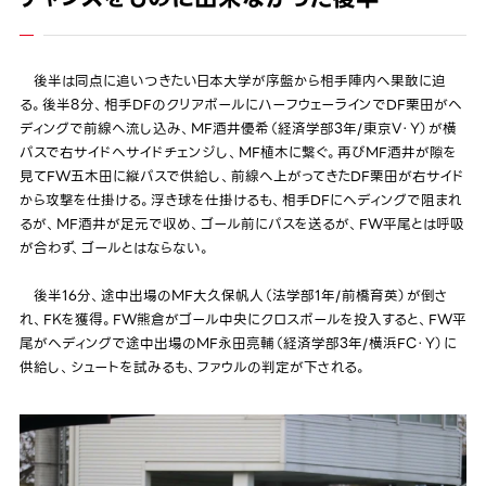
後半は同点に追いつきたい日本大学が序盤から相手陣内へ果敢に迫
る。後半8分、相手DFのクリアボールにハーフウェーラインでDF栗田がヘ
ディングで前線へ流し込み、MF酒井優希（経済学部3年/東京V・Y）が横
パスで右サイドへサイドチェンジし、MF植木に繋ぐ。再びMF酒井が隙を
見てFW五木田に縦パスで供給し、前線へ上がってきたDF栗田が右サイド
から攻撃を仕掛ける。浮き球を仕掛けるも、相手DFにヘディングで阻まれ
るが、MF酒井が足元で収め、ゴール前にパスを送るが、FW平尾とは呼吸
が合わず、ゴールとはならない。
後半16分、途中出場のMF大久保帆人（法学部1年/前橋育英）が倒さ
れ、FKを獲得。FW熊倉がゴール中央にクロスボールを投入すると、FW平
尾がヘディングで途中出場のMF永田亮輔（経済学部3年/横浜FC・Y）に
供給し、シュートを試みるも、ファウルの判定が下される。