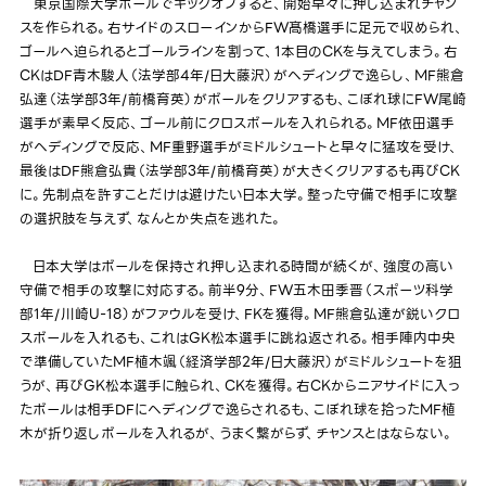
東京国際大学ボールでキックオフすると、開始早々に押し込まれチャン
スを作られる。右サイドのスローインからFW髙橋選手に足元で収められ、
ゴールへ迫られるとゴールラインを割って、1本目のCKを与えてしまう。右
CKはDF青木駿人（法学部4年/日大藤沢）がヘディングで逸らし、MF熊倉
弘達（法学部3年/前橋育英）がボールをクリアするも、こぼれ球にFW尾崎
選手が素早く反応、ゴール前にクロスボールを入れられる。MF依田選手
がヘディングで反応、MF重野選手がミドルシュートと早々に猛攻を受け、
最後はDF熊倉弘貴（法学部3年/前橋育英）が大きくクリアするも再びCK
に。先制点を許すことだけは避けたい日本大学。整った守備で相手に攻撃
の選択肢を与えず、なんとか失点を逃れた。
日本大学はボールを保持され押し込まれる時間が続くが、強度の高い
守備で相手の攻撃に対応する。前半9分、FW五木田季晋（スポーツ科学
部1年/川崎U-18）がファウルを受け、FKを獲得。MF熊倉弘達が鋭いクロ
スボールを入れるも、これはGK松本選手に跳ね返される。相手陣内中央
で準備していたMF植木颯（経済学部2年/日大藤沢）がミドルシュートを狙
うが、再びGK松本選手に触られ、CKを獲得。右CKからニアサイドに入っ
たボールは相手DFにヘディングで逸らされるも、こぼれ球を拾ったMF植
木が折り返しボールを入れるが、うまく繋がらず、チャンスとはならない。