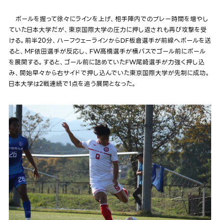
ボールを握って徐々にラインを上げ、相手陣内でのプレー時間を増やし
ていた日本大学だが、東京国際大学の圧力に押し返されも再び攻撃を受
ける。前半20分、ハーフウェーラインからDF板倉選手が前線へボールを送
ると、MF依田選手が反応し、FW髙橋選手が横パスでゴール前にボール
を展開する。すると、ゴール前に詰めていたFW尾崎選手が力強く押し込
み、開始早々から右サイドで押し込んでいた東京国際大学が先制に成功。
日本大学は2戦連続で1点を追う展開となった。