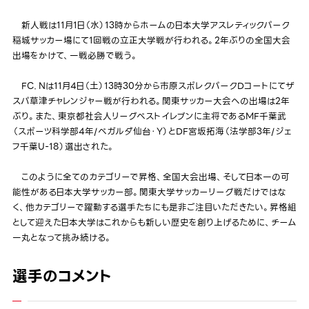
新人戦は11月1日（水）13時からホームの日本大学アスレティックパーク
稲城サッカー場にて1回戦の立正大学戦が行われる。2年ぶりの全国大会
出場をかけて、一戦必勝で戦う。
FC．Nは11月4日（土）13時30分から市原スポレクパークDコートにてザ
スパ草津チャレンジャー戦が行われる。関東サッカー大会への出場は2年
ぶり。また、東京都社会人リーグベストイレブンに主将であるMF千葉武
（スポーツ科学部4年/ベガルダ仙台・Y）とDF宮坂拓海（法学部3年/ジェ
フ千葉U-18）選出された。
このように全てのカテゴリーで昇格、全国大会出場、そして日本一の可
能性がある日本大学サッカー部。関東大学サッカーリーグ戦だけではな
く、他カテゴリーで躍動する選手たちにも是非ご注目いただきたい。昇格組
として迎えた日本大学はこれからも新しい歴史を創り上げるために、チーム
一丸となって挑み続ける。
選手のコメント