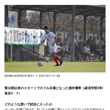
酒井優希（経済学部3年/東京V・Y） 【日本大学サッカー部】
第12節以来のスタートでのフル出場となった酒井優希（経済学部3年/
東京V・Y）
どのような想いで試合に入ったか
インカレ出場に向けて、そして上位陣に食らいついてくという中で何がなん