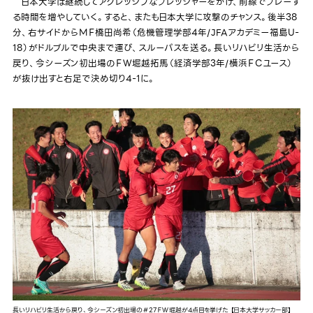
日本大学は継続してアグレッシブなプレッシャーをかけ、前線でプレーす
る時間を増やしていく。すると、またも日本大学に攻撃のチャンス。後半38
分、右サイドからＭＦ橋田尚希（危機管理学部4年/JFAアカデミー福島U-
18）がドルブルで中央まで運び、スルーパスを送る。長いリハビリ生活から
戻り、今シーズン初出場のＦＷ堀越拓馬（経済学部3年/横浜ＦＣユース）
が抜け出すと右足で決め切り4-1に。
長いリハビリ生活から戻り、今シーズン初出場の＃27ＦＷ堀越が4点目を挙げた 【日本大学サッカー部】