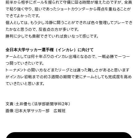
前半から相手にボールを握られて守備に回る時間が増えたのですが、全員
で粘り強く守り、狙いであったショートカウンターから得点を重ねることが
できてよかったです。
個人としては、もう少し冷静に闘うことができれば色々整理してプレーでき
たかなと思うので、反省点の方が多いです。
勝利に少しでも貢献できていれば良いなって感じです。
全日本大学サッカー選手権（インカレ）に向けて
チームとしては何十年ぶりのインカレ出場となるので、一戦必勝で一つ一
つ闘っていきたいです。
トーナメントの闘い方などまたリーグとは違った難しさがあると思います
がインカレ初戦までの約３週間の期間で更にチームとしても完成度を高め
ていきたいと思います。
文責：土井優七（法学部新聞学科2年）
画像：日本大学サッカー部 広報班