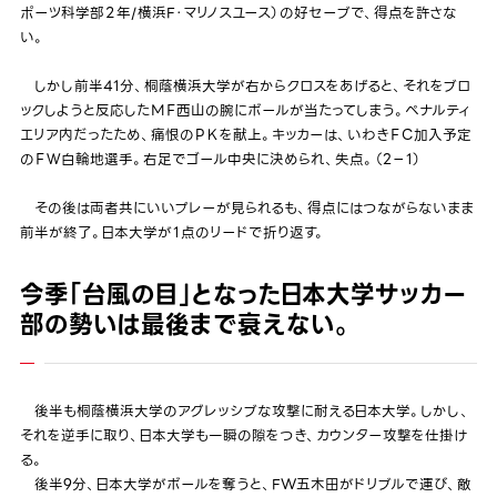
ポーツ科学部２年/横浜F・マリノスユース）の好セーブで、得点を許さな
い。
しかし前半41分、桐蔭横浜大学が右からクロスをあげると、それをブロ
ックしようと反応したＭＦ西山の腕にボールが当たってしまう。ペナルティ
エリア内だったため、痛恨のＰＫを献上。キッカーは、いわきＦＣ加入予定
のＦＷ白輪地選手。右足でゴール中央に決められ、失点。（2－1）
その後は両者共にいいプレーが見られるも、得点にはつながらないまま
前半が終了。日本大学が１点のリードで折り返す。
今季「台風の目」となった日本大学サッカー
部の勢いは最後まで衰えない。
後半も桐蔭横浜大学のアグレッシブな攻撃に耐える日本大学。しかし、
それを逆手に取り、日本大学も一瞬の隙をつき、カウンター攻撃を仕掛け
る。
後半9分、日本大学がボールを奪うと、FW五木田がドリブルで運び、敵