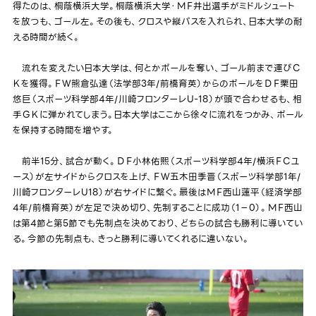
得たのは、桐蔭横浜大学。桐蔭横浜大学・ＭＦ井出選手がミドルシュート
を放つも、ゴール左。その後も、クロスや縦パスを入れられ、日本大学の耐
える時間が続く。
流れを変えたい日本大学は、何とかボールを奪い、ゴール前まで運びＣ
Ｋを獲得。ＦＷ熊倉弘達（法学部3年/前橋育英）からのボールをＤＦ栗田
悠巨（スポーツ科学部4年/川崎フロンターレU-18）が頭で合わせるも、相
手ＧＫに弾かれてしまう。日本大学はここから徐々に流れをつかみ、ボール
を保持する時間を増やす。
前半15分、試合が動く。ＤＦ小林佑熙（スポーツ科学部4年/横浜ＦＣユ
ース）が左サイドからクロスを上げ、ＦＷ五木田季晋（スポーツ科学部1年/
川崎フロンターレU18）が右サイドに繋ぐ。最後はＭＦ西山蓮平（経済学部
4年/前橋育英）が左足で決め切り、先制することに成功（1－0）。ＭＦ西山
は第4節と第5節でも先制点を決めており、どちらの試合も勝利に導いてい
る。今節の先制点も、きっと勝利に導いてくれるに違いない。