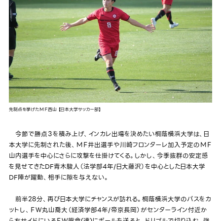
先制点を挙げたＭＦ西山 【日本大学サッカー部】
今節で勝点３を積み上げ、インカレ出場を決めたい桐蔭横浜大学は、日
本大学に先制された後、ＭＦ井出選手や川崎フロンターレ加入予定のＭＦ
山内選手を中心にさらに攻撃を仕掛けてくる。しかし、今季抜群の安定感
を見せてきたDF青木駿人（法学部4年/日大藤沢）を中心とした日本大学
DF陣が躍動、相手に隙を与えない。
前半28分、再び日本大学にチャンスが訪れる。桐蔭横浜大学のパスをカ
ットし、ＦＷ丸山喬大（経済学部4年/帝京長岡）がセンターライン付近か