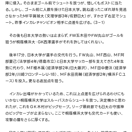
陣に侵入。そのままゴール前でシュートを放つが、惜しくもポストに当た
る。しかし、ゴール前に人数を掛けた日本大学。跳ね返ったこぼれ球を見逃
さなかったMF平賀禎大（文理学部3年/佐野日大）が、すかさず右足でシュ
ート。昨季インカレチャンピオン相手に点差を広げる。（3－1）
その後も日本大学の勢いは止まらず、FW五木田やFW丸山がゴールを
狙うが桐蔭横浜大・GK西澤選手がそれを許してはくれない。
後半17分、日本大学が選手の交代を行う。ＦＷ丸山、ＭＦ西山、ＭＦ阿
部夏己（法学部4年/徳島市立）と日本大学サッカー部を支えてきた4年生
勢に代わり、ＭＦ植木颯（経済学部2年/日大藤沢）、ＭＦ田中慶汰（経済学
部2年/川崎フロンターレU-18）、ＭＦ永田亮輔（経済学部2年/横浜ＦＣユ
ース）を投入。更なる追加点を狙う。
インカレ出場がかかっているため、これ以上点差を広げられるわけにも
いかない桐蔭横浜大学はスルーパスからシュートを放つ。決定機かと思わ
れたが、これをＧＫ木村がビッグセーブ。リーグ最終節でも日大の守護神
のビッグセーブが止まらない。ここで桐蔭横浜大学も交代カードも使い、
攻撃の層をさらに厚くする。