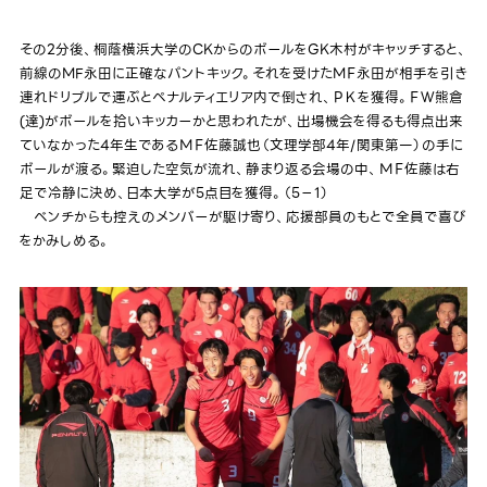
その2分後、桐蔭横浜大学のCKからのボールをGK木村がキャッチすると、
前線のMF永田に正確なパントキック。それを受けたMＦ永田が相手を引き
連れドリブルで運ぶとペナルティエリア内で倒され、ＰＫを獲得。ＦＷ熊倉
(達)がボールを拾いキッカーかと思われたが、出場機会を得るも得点出来
ていなかった4年生であるＭＦ佐藤誠也（文理学部4年/関東第一）の手に
ボールが渡る。緊迫した空気が流れ、静まり返る会場の中、ＭＦ佐藤は右
足で冷静に決め、日本大学が5点目を獲得。（5－1）
ベンチからも控えのメンバーが駆け寄り、応援部員のもとで全員で喜び
をかみしめる。