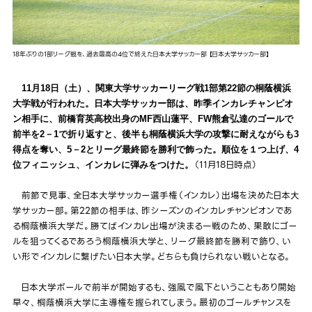
18年ぶりの1部リーグ戦を、過去最高の4位で終えた日本大学サッカー部 【日本大学サッカー部】
11月18日（土）、関東大学サッカーリーグ戦1部第22節の桐蔭横浜
大学戦が行われた。日本大学サッカー部は、昨季インカレチャンピオ
ン相手に、前橋育英高校出身のMF西山蓮平、FW熊倉弘達のゴールで
前半を2－1で折り返すと、後半も桐蔭横浜大学の攻撃に耐えながらも3
得点を奪い、5－2とリーグ最終節を勝利で飾った。順位を１つ上げ、4
（11月18日時点）
位フィニッシュ、インカレに弾みをつけた。
前節で見事、全日本大学サッカー選手権（インカレ）出場を決めた日本大
学サッカー部。第22節の相手は、昨シーズンのインカレチャンピオンであ
る桐蔭横浜大学だ。勝てばインカレ出場が決まる一戦のため、果敢にゴー
ルを狙ってくるであろう桐蔭横浜大学と、リーグ最終節を勝利で飾り、い
い形でインカレに繋げたい日本大学。どちらも負けられない戦いとなる。
日本大学ボールで前半が開始するも、強風で風下ということもあり開始
早々、桐蔭横浜大学に主導権を握られてしまう。最初のゴールチャンスを