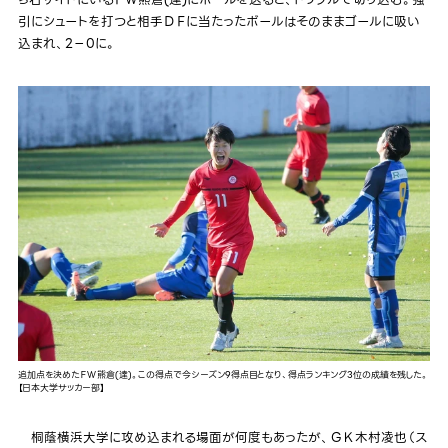
ら右サイドにいるＦＷ熊倉(達)にボールを送ると、ドリブルで切り込む。強
引にシュートを打つと相手ＤＦに当たったボールはそのままゴールに吸い
込まれ、2－0に。
追加点を決めたＦＷ熊倉(達)。この得点で今シーズン9得点目となり、得点ランキング3位の成績を残した。
【日本大学サッカー部】
桐蔭横浜大学に攻め込まれる場面が何度もあったが、ＧＫ木村凌也（ス