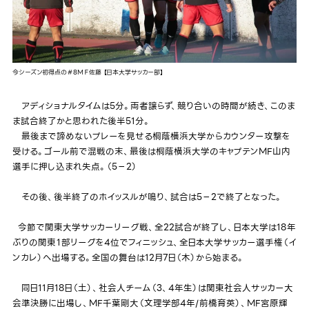
今シーズン初得点の＃8ＭＦ佐藤 【日本大学サッカー部】
アディショナルタイムは5分。両者譲らず、競り合いの時間が続き、このま
ま試合終了かと思われた後半51分。
最後まで諦めないプレーを見せる桐蔭横浜大学からカウンター攻撃を
受ける。ゴール前で混戦の末、最後は桐蔭横浜大学のキャプテンMF山内
選手に押し込まれ失点。（5－2）
その後、後半終了のホイッスルが鳴り、試合は5－2で終了となった。
今節で関東大学サッカーリーグ戦、全22試合が終了し、日本大学は18年
ぶりの関東１部リーグを4位でフィニッシュ、全日本大学サッカー選手権（イ
ンカレ）へ出場する。全国の舞台は12月7日（木）から始まる。
同日11月18日（土）、社会人チーム（3、4年生）は関東社会人サッカー大
会準決勝に出場し、MF千葉剛大（文理学部4年/前橋育英）、MF宮原輝