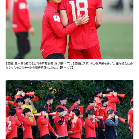
2回戦、五木田を称える主将の阿部夏己（法学部・4年）。2回戦はスタンドから声援を送った。出場機会は少
なかったもののチームの精神的支柱だった。 【日本大学】