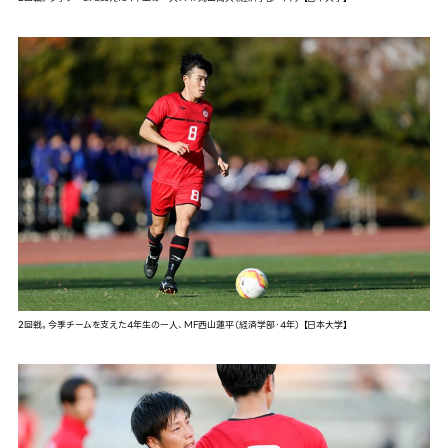
2回戦。今季チームを支えた4年生の一人、MF西山蓮平（経済学部・4年） 【日本大学】