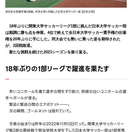
全日本大学選手権2回戦、中京大学と対戦した日本大学サッカー部 【日本大学】
18年ぶりに関東大学サッカーリーグ1部に挑んだ日本大学サッカー部
は順調に勝ち点を伸展。4位で終えて全日本大学サッカー選手権の出場
権を20年ぶりに手にした。同大会でも勢いに乗った姿を期待された
が、2回戦敗退。
新たな挑戦を続けた2023シーズンを振り返る。
18年ぶりの1部リーグで躍進を果たす
赤いユニホームを着た選手の間をすり抜け、前線の白いユニホームの選
手へボールが渡る。
緊迫と緊迫の間のエアポケット――。
次の瞬間、ゴールネットは揺れていた。
今章の始まりは昨年の2022年11月12日だった。関東大学サッカーリー
グ戦2部の最終戦で明治学院大学を下した日本大学サッカー部は1部昇格