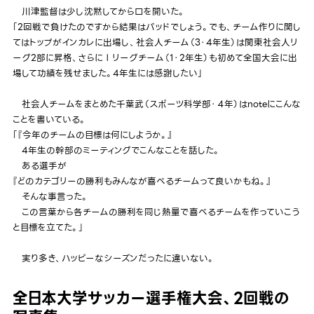
川津監督は少し沈黙してから口を開いた。
「2回戦で負けたのですから結果はバッドでしょう。でも、チーム作りに関し
てはトップがインカレに出場し、社会人チーム（3・4年生）は関東社会人リ
ーグ2部に昇格、さらにⅠリーグチーム（1・2年生）も初めて全国大会に出
場して功績を残せました。4年生には感謝したい」
社会人チームをまとめた千葉武（スポーツ科学部・４年）はnoteにこんな
ことを書いている。
「『今年のチームの目標は何にしようか。』
4年生の幹部のミーティングでこんなことを話した。
ある選手が
『どのカテゴリーの勝利もみんなが喜べるチームって良いかもね。』
そんな事言った。
この言葉から各チームの勝利を同じ熱量で喜べるチームを作っていこう
と目標を立てた。」
実り多き、ハッピーなシーズンだったに違いない。
全日本大学サッカー選手権大会、2回戦の