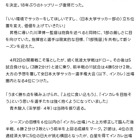
を決定。18年ぶりのトップリーグ復帰だった。
「いい環境でサッカーをしてほしいですし、（日本大学サッカー部の）立ち位
置を変え、価値を上げていきたい」
昇格に導いた川津博一監督は抱負を述べると同時に、1部の厳しさに目
を向けていた。指揮官と選手は現実的な目標、「1部残留」を共有して新シ
ーズンを迎えた。
4月2日の開幕戦こそ落としたが、続く筑波大学戦はドロー。その後は5
試合負けなし（3勝2分け）と波に乗り、前半戦の11試合は４勝5分け２敗。
大方の予想を覆して全日本大学サッカー選手権大会（以下、インカレ）出場
圏内となる4位につけた。
「うまく勝ち点を積み上げられ、『上位に食い込もう』、『インカレを目指そ
う』という思いを選手たちは強く抱くようになっていました」
青木駿人（法学部・４年）は当時を振り返る。
シーズンの目標を６位以内の「インカレ出場」へと上方修正して臨んだ後
半戦、６勝２分け３敗という前半を上回る成績をマーク。21節は、4位の流
通経済大学に5位の日大が挑む構図となったが、白星を得てインカレ出場