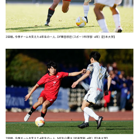
2回戦。今季チームを支えた4年生の一人、DF栗田悠巨（スポーツ科学部・4年） 【日本大学】
2回戦。今季チームを支えた4年生の一人、MF丸山喬大（経済学部・4年） 【日本大学】