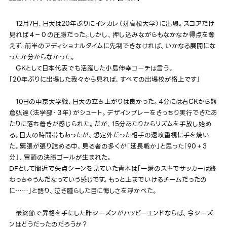
12月7日、日大は20年ぶりにインカレ（対高松大学）に出場。スコアだけ
見れば４－０の圧勝だった。しかし、押し込みながらもなかなか得点を奪
えず、前半のアディショナルタイムに先制できなければ、いかなる展開にな
ったか分からなかった。
GKとして日本代表でも活躍した小島伸幸コーチは言う。
「20年ぶりに出場した我々から見れば、すべての出場校が格上です」
10日の中京大学戦、日大の立ち上がりは良かった。4分には右CKから熊
倉弘達（法学部・３年）がシュート。デザインプレーをきっちり実行できたあ
たりに落ち着きが感じられた。だが、15分あたりからリズムを手放し始め
る。日大の時間帯もあったが、想定外だった相手の速攻重視に手を焼い
た。緊張が張り詰める中、見る者の多くが「延長戦か」と思った「90＋3
分」、冒頭の決勝ゴールが生まれた。
DFとして間近で失点シーンを見ていた青木は「一瞬のスキでサッカーは終
わっちゃうんだなっていう感じです。もっと上までいけるチームだったの
に……」と語り、泣き腫らした目に悔しさを浮かべた。
最終節で昇格を手にした昨シーズンがハッピーエンドならば、今シーズ
ンはどうだったのだろうか？