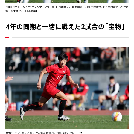
今季トップチームでキャプテンマークつけたDF青木駿人。DF栗田悠巨、DF小林佑熙、GK木村凌也らと共に
堅守を支えた。 【日本大学】
4年の同期と一緒に戦えた2試合の「宝物」
2回戦、チャンスメイクしたFW熊倉弘達（法学部・3年） 【日本大学】