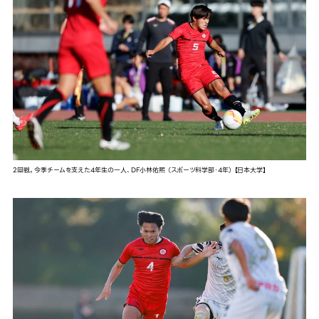
2回戦。今季チームを支えた4年生の一人、DF小林佑熙 （スポーツ科学部・4年） 【日本大学】