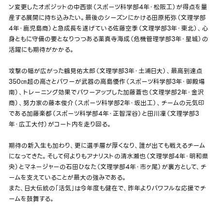
ン変更したオポジットの中西崇（スポーツ科学部4年・松阪工）が得点を量
産する展開に持ち込みたい。最後のシーズンにかける田原拓弥（文理学部
4年・鹿児島商）と急成長を遂げている佐藤空季（文理学部3年・東北）、心
身ともに守備の要となりつつある薬真寺海成（危機管理学部3年・星城）の
活躍にも期待がかかる。
攻撃の幅が広がった鶴見佑太郎（文理学部3年・土浦日大）、最高到達点
350㎝超の高さとパワーが武器の高島優作（スポーツ科学部3年・御殿場
南）、トレーニング効果でパワーアップした加藤蒼也（文理学部2年・金沢
商）、努力家の藤本俊介（スポーツ科学部2年・坂出工）、チームの元気印
である加藤楽都（スポーツ科学部4年・正智深谷）と田川凜（文理学部3
年・広工大付）がコート内を走り回る。
期待の新入生も加わり、更に選手層が厚くなり、誰が出ても戦えるチーム
になってきた。そして何よりもアナリストの清水瀬也（文理学部4年・明和県
央）とマネージャーの石田ひなた（文理学部4年・市ヶ尾）が裏方として、チ
ームを支えていることが最大の強みである。
また、日大伝統の「活気」は今年度も健在で、昨年よりパワフルな応援でチ
ームを鼓舞する。