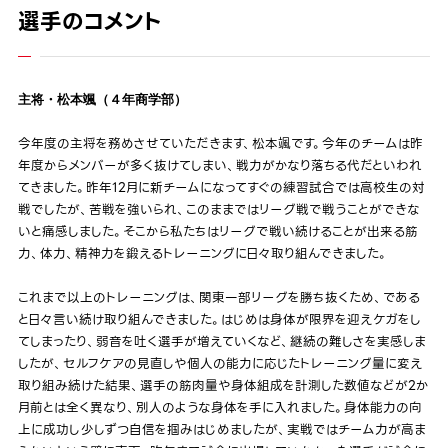
選手のコメント
主将・松本颯（４年商学部）
今年度の主将を務めさせていただきます、松本颯です。今年のチームは昨
年度からメンバーが多く抜けてしまい、戦力がかなり落ちる代だといわれ
てきました。昨年12月に新チームになってすぐの練習試合では高校生の対
戦でしたが、苦戦を強いられ、このままではリーグ戦で戦うことができな
いと痛感しました。そこから私たちはリーグで戦い続けることが出来る筋
力、体力、精神力を鍛えるトレーニングに日々取り組んできました。
これまで以上のトレーニングは、関東一部リーグを勝ち抜くため、である
と日々言い続け取り組んできました。はじめは身体が限界を迎えケガをし
てしまったり、弱音を吐く選手が増えていくなど、継続の難しさを実感しま
したが、セルフケアの見直しや個人の能力に応じたトレーニング量に変え
取り組み続けた結果、選手の筋肉量や身体組成を計測した数値などが2か
月前とは全く異なり、別人のような身体を手に入れました。身体能力の向
上に成功し少しずつ自信を掴みはじめましたが、実戦ではチーム力が高ま