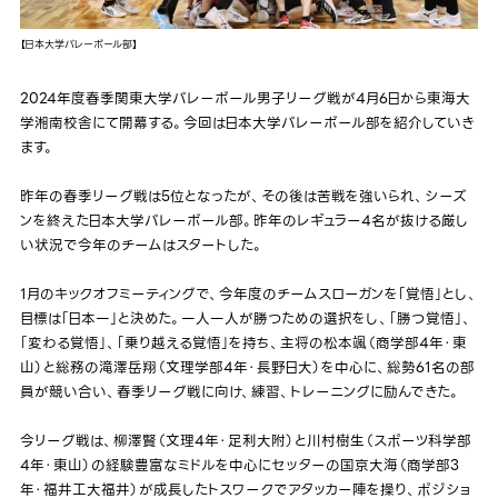
【日本大学バレーボール部】
2024年度春季関東大学バレーボール男子リーグ戦が4月6日から東海大
学湘南校舎にて開幕する。今回は日本大学バレーボール部を紹介していき
ます。
昨年の春季リーグ戦は5位となったが、その後は苦戦を強いられ、シーズ
ンを終えた日本大学バレーボール部。昨年のレギュラー4名が抜ける厳し
い状況で今年のチームはスタートした。
1月のキックオフミーティングで、今年度のチームスローガンを「覚悟」とし、
目標は「日本一」と決めた。一人一人が勝つための選択をし、「勝つ覚悟」、
「変わる覚悟」、「乗り越える覚悟」を持ち、主将の松本颯（商学部4年・東
山）と総務の滝澤岳翔（文理学部4年・長野日大）を中心に、総勢61名の部
員が競い合い、春季リーグ戦に向け、練習、トレーニングに励んできた。
今リーグ戦は、柳澤賢（文理4年・足利大附）と川村樹生（スポーツ科学部
4年・東山）の経験豊富なミドルを中心にセッターの国京大海（商学部3
年・福井工大福井）が成長したトスワークでアタッカー陣を操り、ポジショ