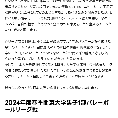
らないという壁に直面。昨年まで試合に出場していなかった選手が試合に
出場することで、大事な場面でのミス、連携でのコミュニケーション不足等
課題が多く、主将としてどのような声をかけるべきなのか悩みましたが、と
にかく戦う相手はコートの反対側にいるということを強く主張し、徐々に
メンバー自身が相手にどうやって勝つのかを考えることが出来るチームと
なってきたと思います。
春リーグでの目標は、4位以上が必達です。昨年のメンバーが多く抜けた
今年のチームですが、目標達成のために日々練習を積み重ねてきました。
辛いこと、しんどいこと、やりたくないことを全員で乗り越えてきました。そ
ういった選手のプレーを見ていただきたいと思います。
そして、日本大学を応援してくださる皆様、大学関係者様、今回の春リーグ
開催にあたってご協力いただいた皆様へ、勇気と感動を与えることが出来
るプレー、チームを目指して最後まで諦めずに立ち向かっていきます。
最後になりますが、日本大学の応援をよろしくお願いいたします。
2024年度春季関東大学男子1部バレーボ
ールリーグ戦