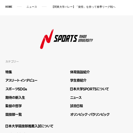
HOME
ニュース
【関東大学バレー】「覚悟」を持って春季リーグ戦へ
カテゴリー
特集
体育施設紹介
アスリートインタビュー
学生寮紹介
スポーツSDGs
日本大学SPORTSについて
期待の新入生
ニュース
監督の哲学
試合日程
競技部一覧
オリンピック・パラリンピック
日本大学競技部推薦入試について