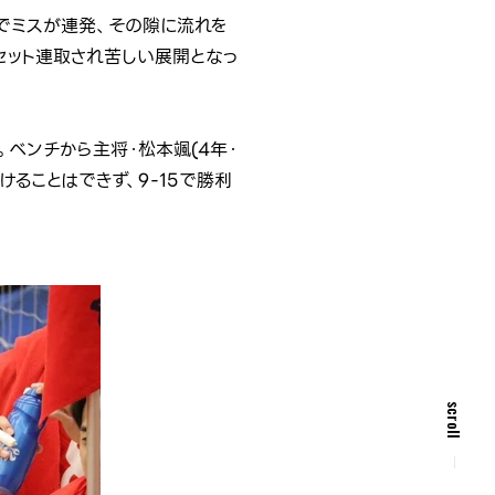
でミスが連発、その隙に流れを
2セット連取され苦しい展開となっ
ベンチから主将・松本颯(4年・
ることはできず、9-15で勝利
scroll