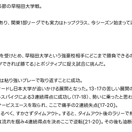
第5節の早稲田大学戦。
あり、関東1部リーグでも実力はトップクラス、今シーズン始まって以
を受けとめ、早稲田大学という強豪校相手にどこまで勝負できるの
ができれば勝てる」とポジティブに捉え試合に挑んだ。
目は粘り強いプレーで取り返すことに成功。
ードし日本大学が追いかける展開となった。13-17の苦しい展開
スパイクによる3連続得点に成功し（17-18）、勢いに乗ったと思
ビスエースを取られ、ここで痛手の2連続失点(17-20)。
るべく、すかさずタイムアウト。すると、タイムアウト後のラリーで
流れを掴み4連続得点を決めここで逆転(21-20)。その後も油断