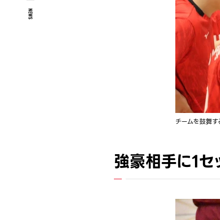
NEWS
チームを鼓舞する
強豪相手に1セ