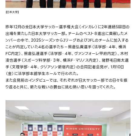
【日本大学】
昨年12月の全日本大学サッカー選手権大会（インカレ）に2年連続5回目の
出場を果たした日本大学サッカー部。チームのベスト８進出に貢献したメ
ンバーの中で、2025シーズンからJリーグおよびJFLのチームに加入する
ことが内定していた4名の選手たち−熊倉弘貴選手（法学部・４年、横浜
FC内定）、熊倉弘達選手（法学部・４年、ヴァンフォーレ甲府内定）、木村
凌也選手（スポーツ科学部・３年、横浜F・マリノス内定）、猪野毛日南太選
手（文理学部・４年、クリアソン新宿内定）の合同記者会見が、1月10日
（金）に法学部本館学生ホールで行われた。
また会見前のインタビューでは、それぞれが日大サッカー部での日々を振
り返ると共に、新たな戦いの舞台に挑む熱い思いを語ってくれた。