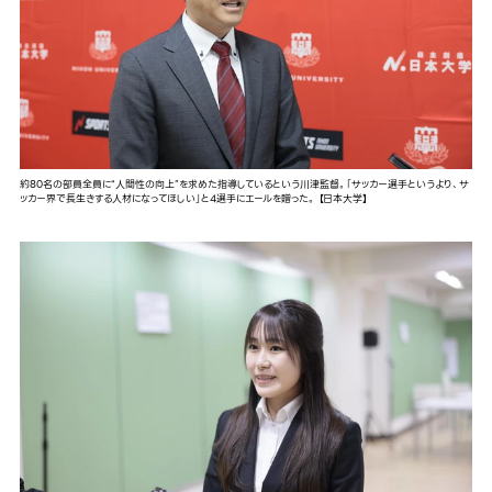
約80名の部員全員に“人間性の向上”を求めた指導しているという川津監督。「サッカー選手というより、サ
ッカー界で長生きする人材になってほしい」と4選手にエールを贈った。 【日本大学】