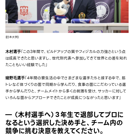
【日本大学】
「この3年間で、ビルドアップの質やフィジカルの力強さという点
木村選手
は成長できたと思いますし、世代別代表へ参加してきて世界との差を知れ
たこともいい経験でした」
「4年間の寮生活の中でさまざまな選手たちと接する中で、筋
猪野毛選手
トレなど体づくりの面で同期から学んだり、食事の面にこだわっている選
手から学んだりと、チームメイトから多くの刺激を受け、サッカーに対して
いろんな面からアプローチできたことが成長につながったと思います」
― （木村選手へ）３年生で退部してプロに
なるという選択した決め手と、チーム内の
競争に挑む決意を教えてください。