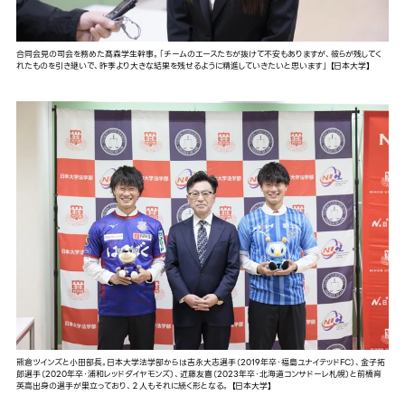
合同会見の司会を務めた髙森学生幹事。「チームのエースたちが抜けて不安もありますが、彼らが残してく
れたものを引き継いで、昨季より大きな結果を残せるように精進していきたいと思います」 【日本大学】
熊倉ツインズと小田部長。日本大学法学部からは吉永大志選手（2019年卒・福島ユナイテッドFC）、金子拓
郎選手（2020年卒・浦和レッドダイヤモンズ）、近藤友喜（2023年卒・北海道コンサドーレ札幌）と前橋育
英高出身の選手が巣立っており、２人もそれに続く形となる。 【日本大学】