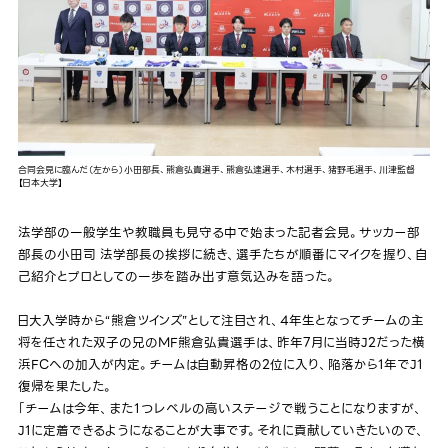
合同会見に臨んだ（左から）小田部長、熊倉弘貴選手、熊倉弘達選手、木村選手、猪野毛選手、川津監督
【日本大学】
法学部の一般学生や教職員も見守る中で始まった記者会見。サッカー部
部長の小田司 法学部長の挨拶に続き、選手たちが順番にマイクを握り、自
己紹介とプロとしての一歩を踏み出す意気込みを語った。
日大入学時から“熊倉ツインズ”として注目され、4年生となってチームの主
将を任された双子の兄のMF熊倉弘貴選手は、昨年7月に当時J2だった横
浜FCへの加入が内定。チームは自動昇格の2位に入り、陥落から1年でJ1
復帰を果たした。
「チームは今年、また１つレベルの高いステージで戦うことになりますが、
J1に定着できるようになることが大事です。それに貢献していきたいので、