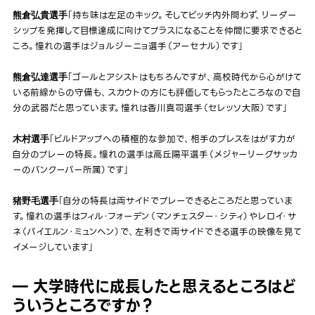
「持ち味は左足のキック。そしてピッチ内外問わず、リーダー
熊倉弘貴選手
シップを発揮して目標達成に向けてプラスになることを仲間に要求できると
ころ。憧れの選手はジョルジーニョ選手（アーセナル）です」
「ゴールとアシストはもちろんですが、高校時代から心がけて
熊倉弘達選手
いる前線からの守備も、スカウトの方にも評価してもらったところなので自
分の武器だと思っています。憧れは香川真司選手（セレッソ大阪）です」
「ビルドアップへの積極的な参加で、相手のプレスをはがす力が
木村選手
自分のプレーの特長。憧れの選手は高丘陽平選手（メジャーリーグサッカ
ーのバンクーバー所属）です」
「自分の特長は両サイドでプレーできるところだと思っていま
猪野毛選手
す。憧れの選手はフィル・フォーデン（マンチェスター・シティ）やレロイ・サ
ネ（バイエルン・ミュンヘン）で、左利きで両サイドできる選手の映像を見て
イメージしています」
― 大学時代に成長したと思えるところはど
ういうところですか？