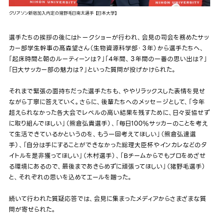
クリアソン新宿加入内定の猪野毛日南太選手 【日本大学】
選手たちの挨拶の後にはトークショーが行われ、会見の司会を務めたサッ
カー部学生幹事の髙森望さん（生物資源科学部・３年）から選手たちへ、
「起床時間と朝のルーティーンは？」「4年間、３年間の一番の思い出は？」
「日大サッカー部の魅力は？」といった質問が投げかけられた。
それまで緊張の面持ちだった選手たちも、ややリラックスした表情を見せ
ながら丁寧に答えていく。さらに、後輩たちへのメッセージとして、「今年
超えられなかった各大会でレベルの高い結果を残すために、日々妥協せず
に取り組んでほしい」（熊倉弘貴選手）、「毎日100%サッカーのことを考え
て生活できているかというのを、もう一回考えてほしい」（熊倉弘達選
手）、「自分は手にすることができなかった総理大臣杯やインカレなどのタ
イトルを是非獲ってほしい」（木村選手）、「Bチームからでもプロをめざせ
る環境にあるので、最後まであきらめずに頑張ってほしい」（猪野毛選手）
と、それぞれの思いを込めてエールを贈った。
続いて行われた質疑応答では、会見に集まったメディアからさまざまな質
問が寄せられた。