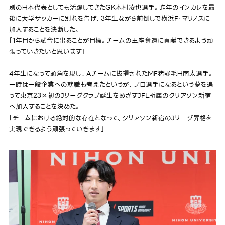
別の日本代表としても活躍してきたGK木村凌也選手。昨年のインカレを最
後に大学サッカーに別れを告げ、3年生ながら前倒しで横浜F・マリノスに
加入することを決断した。
「1年目から試合に出ることが目標。チームの王座奪還に貢献できるよう頑
張っていきたいと思います」
4年生になって頭角を現し、Aチームに抜擢されたMF猪野毛日南太選手。
一時は一般企業への就職も考えたというが、プロ選手になるという夢を追
って東京23区初のJリーグクラブ誕生をめざすJFL所属のクリアソン新宿
へ加入することを決めた。
「チームにおける絶対的な存在となって、クリアソン新宿のJリーグ昇格を
実現できるよう頑張っていきます」