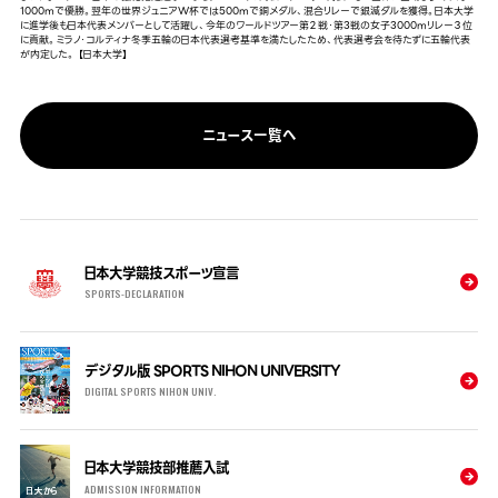
1000mで優勝。翌年の世界ジュニアW杯では500mで銅メダル、混合リレーで銀滅ダルを獲得。日本大学
に進学後も日本代表メンバーとして活躍し、今年のワールドツアー第２戦・第3戦の女子3000mリレー３位
に貢献。ミラノ・コルティナ冬季五輪の日本代表選考基準を満たしたため、代表選考会を待たずに五輪代表
が内定した。 【日本大学】
ニュース一覧へ
日本大学競技スポーツ宣言
SPORTS-DECLARATION
デジタル版 SPORTS NIHON UNIVERSITY
DIGITAL SPORTS NIHON UNIV.
日本大学競技部推薦入試
ADMISSION INFORMATION