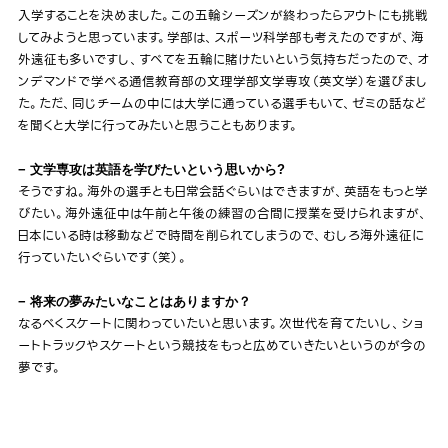
入学することを決めました。この五輪シーズンが終わったらアウトにも挑戦
してみようと思っています。学部は、スポーツ科学部も考えたのですが、海
外遠征も多いですし、すべてを五輪に賭けたいという気持ちだったので、オ
ンデマンドで学べる通信教育部の文理学部文学専攻（英文学）を選びまし
た。ただ、同じチームの中には大学に通っている選手もいて、ゼミの話など
を聞くと大学に行ってみたいと思うこともあります。
− 文学専攻は英語を学びたいという思いから?
そうですね。海外の選手とも日常会話ぐらいはできますが、英語をもっと学
びたい。海外遠征中は午前と午後の練習の合間に授業を受けられますが、
日本にいる時は移動などで時間を削られてしまうので、むしろ海外遠征に
行っていたいぐらいです（笑）。
− 将来の夢みたいなことはありますか？
なるべくスケートに関わっていたいと思います。次世代を育てたいし、ショ
ートトラックやスケートという競技をもっと広めていきたいというのが今の
夢です。