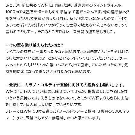
あと、3年前に初めてW杯に出場した時、派遣選考のタイムトライアル
1000mでA基準を切ったものの順位は10番だったんです。他の選手はメダ
ルを獲ったりして実績があったけれど、私は獲れていなかったので、「何で
あいつが行くんだ」「あいつが行っても世界で戦えないんじゃないか」って
言われたりして…。そこのところではレース展開の壁を感じました。
− その壁を乗り越えられたのは？
ライバルの存在が一番だったかなと思います。中島未莉さん（トヨタ）は「こ
うした方がいいと思うよ」とかいろいろアドバイスしていただいたし、チー
ムメイトからも「リカちゃん強いんだから」って励ましていただいたので、気
持ち的に楽になって乗り越えられたかなと思います。
− 最後に、ミラノ・コルティナ五輪に向けての抱負をお願いします。
W杯では、個人でいい結果は残せていませんが、挑戦者としてやるしかな
いという気持ちです。失うものはないので、とにかくW杯よりもさらに上位
を目指して、個人戦は大切にしていきたいです。
リレーではW杯で3位を獲った（ワールドツアー２戦目・３戦目の3000mリ
レー）ので、五輪でもメダルは獲得したいと思っています。