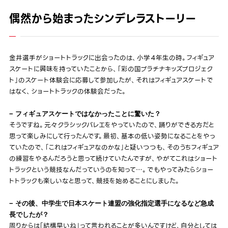
偶然から始まったシンデレラストーリー
金井選手がショートトラックに出会ったのは、小学４年生の時。フィギュア
スケートに興味を持っていたことから、「彩の国プラチナキッズプロジェク
ト」のスケート体験会に応募して参加したが、それはフィギュアスケートで
はなく、ショートトラックの体験会だった。
− フィギュアスケートではなかったことに驚いた？
そうですね。元々クラシックバレエをやっていたので、踊りができる方だと
思って楽しみにして行ったんです。最初、基本の低い姿勢になることをやっ
ていたので、「これはフィギュアなのかな」と疑いつつも、そのうちフィギュア
の練習をやるんだろうと思って続けていたんですが、やがてこれはショート
トラックという競技なんだっていうのを知って…。でもやってみたらショー
トトラックも楽しいなと思って、競技を始めることにしました。
− その後、中学生で日本スケート連盟の強化指定選手になるなど急成
長でしたが？
周りからは「結構早いね」って言われることが多いんですけど、自分としては