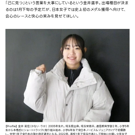
「己に克つ」という言葉を大事にしているという金井選手。出場種目が決ま
るのは1月下旬の予定だが、日本女子では史上初のメダル獲得へ向けて、
会心のレースと快心の笑みを見せてほしい。
【Profile】 金井 莉佳（かない・りか） 2005年生れ。埼玉県出身。埼玉栄高卒。通信教育学部２年。小学5年
生から本格的にショートトラックに取り組み始め、小学6年生で全日本ノービス＆ジュニアカップで初優勝
し、中学１年で全日本の強化指定選手となる。2022年、高校１年で埼玉代表として国体に出場し少年女子