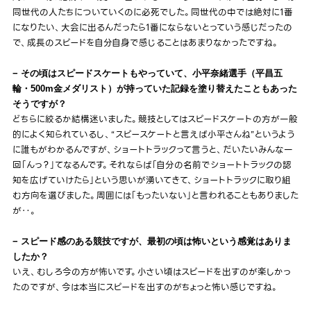
同世代の人たちについていくのに必死でした。同世代の中では絶対に1番
になりたい、大会に出るんだったら1番にならないとっていう感じだったの
で、成長のスピードを自分自身で感じることはあまりなかったですね。
− その頃はスピードスケートもやっていて、小平奈緒選手（平昌五
輪・500m金メダリスト）が持っていた記録を塗り替えたこともあった
そうですが？
どちらに絞るか結構迷いました。競技としてはスピードスケートの方が一般
的によく知られているし、“スピースケートと言えば小平さんね”というよう
に誰もがわかるんですが、ショートトラックって言うと、だいたいみんな一
回「んっ？」てなるんです。それならば「自分の名前でショートトラックの認
知を広げていけたら」という思いが湧いてきて、ショートトラックに取り組
む方向を選びました。周囲には「もったいない」と言われることもありました
が‥。
− スピード感のある競技ですが、最初の頃は怖いという感覚はありま
したか？
いえ、むしろ今の方が怖いです。小さい頃はスピードを出すのが楽しかっ
たのですが、今は本当にスピードを出すのがちょっと怖い感じですね。