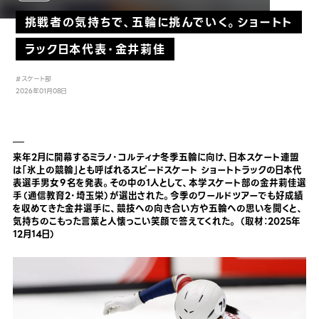
挑戦者の気持ちで、五輪に挑んでいく。ショートト
ラック日本代表・金井莉佳
#スケート部
2026年01月08日
来年2月に開幕するミラノ・コルティナ冬季五輪に向け、日本スケート連盟
は「氷上の競輪」とも呼ばれるスピードスケート ショートトラックの日本代
表選手男女９名を発表。その中の1人として、本学スケート部の金井莉佳選
手（通信教育2・埼玉栄）が選出された。今季のワールドツアーでも好成績
を収めてきた金井選手に、競技への向き合い方や五輪への思いを聞くと、
気持ちのこもった言葉と人懐っこい笑顔で答えてくれた。 （取材：2025年
12月14日）