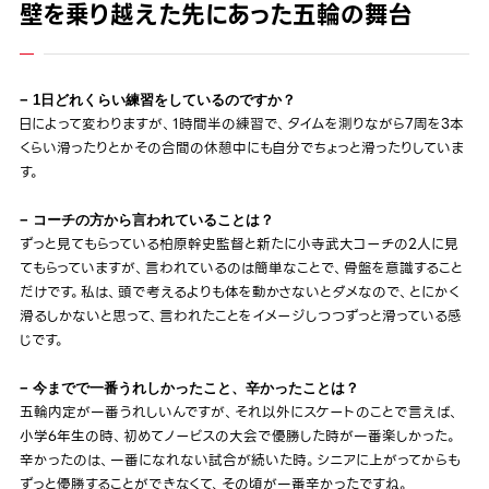
壁を乗り越えた先にあった五輪の舞台
− 1日どれくらい練習をしているのですか？
日によって変わりますが、1時間半の練習で、タイムを測りながら7周を3本
くらい滑ったりとかその合間の休憩中にも自分でちょっと滑ったりしていま
す。
− コーチの方から言われていることは？
ずっと見てもらっている柏原幹史監督と新たに小寺武大コーチの2人に見
てもらっていますが、言われているのは簡単なことで、骨盤を意識すること
だけです。私は、頭で考えるよりも体を動かさないとダメなので、とにかく
滑るしかないと思って、言われたことをイメージしつつずっと滑っている感
じです。
− 今までで一番うれしかったこと、辛かったことは？
五輪内定が一番うれしいんですが、それ以外にスケートのことで言えば、
小学6年生の時、初めてノービスの大会で優勝した時が一番楽しかった。
辛かったのは、一番になれない試合が続いた時。シニアに上がってからも
ずっと優勝することができなくて、その頃が一番辛かったですね。