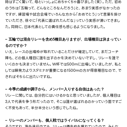
時はすごく驚いて、母といっしょにめちゃくちゃ喜びました（笑）。ただ、初め
のうちは「五輪って、どんなところなんだろう」と、あまり実感がなかったの
ですが、練習場や試合会場でいろんな方から「おめでとう」って言葉を掛け
ていただき、徐々に「代表に選ばれたんだな」っていう実感が湧いてきまし
た。同時に、日本代表としての責任感も感じるようになりました。
− 五輪では混合リレーを含め5種目ありますが、出場種目は決まってい
るのですか？
いえ、レースの出場枠が取れていることだけが確定していて、まだコーチ
陣も、どの個人種目に誰を出すのかを決めていないですし、リレーを誰で
いくのかも決まっていません。W杯では500mに出場していましたが、私と
しては瞬発力よりスタミナが重要になる1500mの方が得意種目なので、で
きればそちらに出たいですね。
− 今季の成績や調子から、メンバー入りする自信はあった？
リレーに関しては、自分的にはいけるかなと思っていましたが、個人種目は
3人で代表を争う形だったので、そこは誰が選ばれるのかっていう面ですご
く不安もあって、半分半分という感じでしたね。
− リレーのメンバーも、個人戦ではライバルになってくる？
そうですね。海外遠征中でも、リレーは優先枠を獲れていたので、みんな