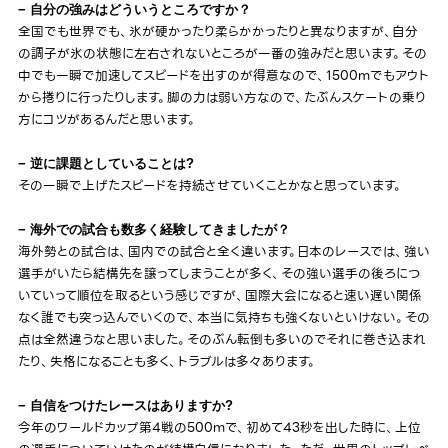
− 自分の強みはどういうところですか？
全国でも世界でも、氷が硬かったり柔らかかったりと異なりますが、自分
の調子が氷の状態に左右されないところが一番の強みだと思います。その
中でも一瞬で加速してスピードを出すのが得意なので、1500mでもアウト
から捲りに行ったりします。脚の力は弱い方なので、たぶんスケートの乗り
方にコツがあるんだと思います。
− 逆に課題としていることは?
その一瞬で上げたスピードを持続させていくことかなと思っています。
− 海外での試合も数多く経験してきましたが？
海外勢との試合は、国内での試合と全く違います。日本のレースでは、強い
選手がいたら結構先を譲ってしまうことが多く、その強い選手の後ろにつ
いていって順位を取るという感じですが、国際大会になると速い遅い関係
なく誰でも突っ込んでいくので、本当に気持ちも強くないといけない。その
点は全然違うなと思いました。そのぶん転倒も多いのでそれに巻き込まれ
たり、失格になることも多く、トラブルは多々あります。
− 自信をつけたレースはありますか?
今年のワールドカップ第4戦の500mで、初めて43秒を出した時に、上位