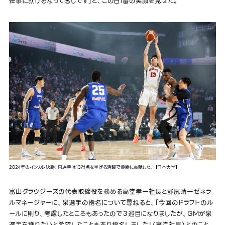
仕事に就けるなって感じです」と、この日1番の笑顔を見せた。
2024年のインカレ決勝、泉選手は13得点を挙げる活躍で優勝に貢献した。 【日本大学】
富山グラウジーズの代表取締役を務める高堂孝一社長と野尻晴一ゼネラ
ルマネージャーに、泉選手の指名について尋ねると、「今回のドラフトのル
ールに則り、考慮したところもあったので３巡目になりましたが、GMが泉