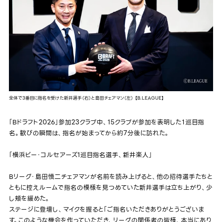
全体で3番目に指名を受けた新井選手（右）と島田チェアマン（左） 【B.LEAGUE】
「Bドラフト2026」参加23クラブ中、15クラブが参加を表明した１巡目指
名。歓びの瞬間は、指名が始まってから約7分後に訪れた。
「横浜ビー・コルセアーズ1巡目指名選手、新井楽人」
Bリーグ・島田慎二チェアマンが名前を読み上げると、他の招待選手たちと
ともに控えルームで指名の模様を見つめていた新井選手は立ち上がり、少
し頬を緩めた。
ステージに登壇し、マイクを握ると「ご指名いただきありがとうございま
す。このような機会を作っていただき、リーグの関係者の皆様、本当にあり