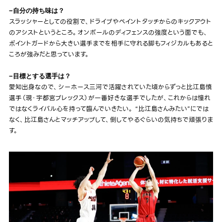
−自分の持ち味は？
スラッシャーとしての役割で、ドライブやペイントタッチからのキックアウト
のアシストというところ。オンボールのディフェンスの強度という面でも、
ポイントガードから大きい選手までを相手に守れる脚もフィジカルもあると
ころが強みだと思っています。
−目標とする選手は？
愛知出身なので、シーホース三河で活躍されていた頃からずっと比江島慎
選手（現・宇都宮ブレックス）が一番好きな選手でしたが、これからは憧れ
ではなくライバル心を持って臨んでいきたい。 “比江島さんみたい”にでは
なく、比江島さんとマッチアップして、倒してやるぐらいの気持ちで頑張りま
す。