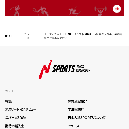
ニュ
【大学バスケ】 B.LEAGUEドラフト 2026 〜新井楽人選手、泉登翔
HOME
ース
選手が指名を受ける
カテゴリー
特集
体育施設紹介
アスリートインタビュー
学生寮紹介
スポーツSDGs
日本大学SPORTSについて
期待の新入生
ニュース