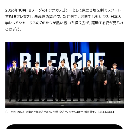
2026年10月、Bリーグのトップカテゴリーとして東西２地区制でスタート
する「Bプレミア」。最高峰の舞台で、新井選手、泉選手はもとより、日本大
学レッドシャークスのOBたちが熱い戦いを繰り広げ、躍動する姿が見られ
るはずだ。
「Bドラフト2026」で指名された選手たち。左端・泉選手、左から4番目・新井選手。 【B.LEAGUE】