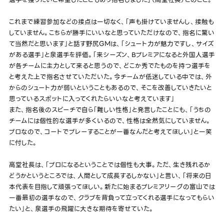
選手を獲りたいと希望したこともあり指名しました」（高堂社長）とのこと。
これまで練習参加などの接点は一切なく、「声も掛けていませんし、接触も
していません。こちらが勝手にいいなと思っていただけなので、指名に驚い
て当然だと思います」と話す野尻GMは、「シュート力が魅力ですし、サイズ
がある選手」と泉選手を評価。「来シーズン、Bプレミアになると外国人選手
が各チームに主力として来ると思うので、どこか秀でたものを持つ選手を
と考えた上で指名させていただいた。今チームが低迷している中では、外
からのシュート力が弱いということもあるので、そこを改善していきたいと
思っているスポットに入ってくれたらいいなと考えています」
また、指名後のスピーチで自ら「難しい性格」と発言したことにも、「うちの
チームには個性的な選手が多くいるので、性格は全然気にしていません。
プロなので、コートでプレーすることが一番なんだと考えてほしい」と一笑
に付した。
高堂社長は、「プロになるということでは個性も大事。ただ、生き残れるか
どうかというところでは、人間として成長するしかない」と言い、「将来の日
本代表を目指して頑張ってほしい。新たに始まるプレミアリーグの富山では
一番最初の選手なので、クラブを背負って立ってくれる選手になってもらい
たい」と、泉選手の飛躍に大きな期待を寄せていた。