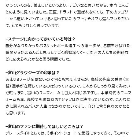
がっていくのを、羨ましいというより、すごいなと思いながら、本当に人ご
とのように見ていました。正直、ドラフトで選ばれなくても、下のカテゴリ
ーから這い上がっていけると思っていたので…。それでも選んでいただい
て、とてもうれしく思っています。
−ステージに向かって歩いている時は？
自分がなりたかったバスケットボール選手への第一歩が、名前を呼ばれた
瞬間から始まるんだと思うとすごく感慨深くて…。周囲の人たちの期待な
どに応えられたかなと思う瞬間でした。
−富山グラウジーズの印象は？
あまりBリーグを見ないので何とも言えませんが、高校の先輩の葛原（大
智）選手が在籍しているのは知っているので、これからしっかり見てみたい
（笑）。また、富山のユニフォームも日大と同じ赤ですし、中学時代のユニフ
ォームも赤、高校でも勝負時のTシャツは赤に決まっていたので、こんなに
赤に恵まれるバスケ人生はなかなかないですし、自分に合う色なのかなと
も思います。
−富山のファンに期待してほしいところは？
プレースタイルとしては、3ポイントシュートを武器にやってきて、その中で