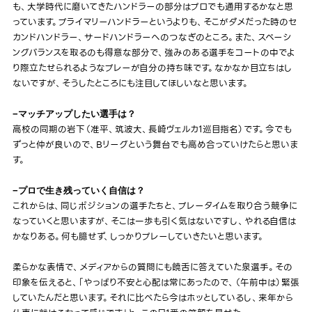
も、大学時代に磨いてきたハンドラーの部分はプロでも通用するかなと思
っています。プライマリーハンドラーというよりも、そこがダメだった時のセ
カンドハンドラー、サードハンドラーへのつなぎのところ。また、スペーシ
ングバランスを取るのも得意な部分で、強みのある選手をコートの中でよ
り際立たせられるようなプレーが自分の持ち味です。なかなか目立ちはし
ないですが、そうしたところにも注目してほしいなと思います。
−マッチアップしたい選手は？
高校の同期の岩下（准平、筑波大、長崎ヴェルカ1巡目指名）です。今でも
ずっと仲が良いので、Bリーグという舞台でも高め合っていけたらと思いま
す。
−プロで生き残っていく自信は？
これからは、同じポジションの選手たちと、プレータイムを取り合う競争に
なっていくと思いますが、そこは一歩も引く気はないですし、やれる自信は
かなりある。何も臆せず、しっかりプレーしていきたいと思います。
柔らかな表情で、メディアからの質問にも饒舌に答えていた泉選手。その
印象を伝えると、「やっぱり不安と心配は常にあったので、（午前中は）緊張
していたんだと思います。それに比べたら今はホッとしているし、来年から