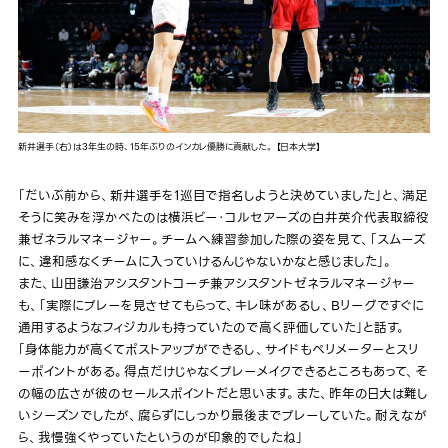
新井選手（右）は3年生の時、15年ぶりのインカレ優勝に貢献した。 【日本大学】
「だいぶ前から、新井選手を1巡目で指名しようと決めていました」と、満足
そうに笑みを浮かべたのは横浜ビー・コルセアーズの白井英介代表取締役
兼ゼネラルマネージャー。チームへ練習参加した際の姿を見て、「スムーズ
に、違和感なくチームに入っていけるんじゃないかなと感じました」。
また、山田謙治アシスタントコーチ兼アシスタントゼネラルマネージャー
も、「実際にプレーを見させてもらって、キレ味があるし、Bリーグですぐに
通用するようなフィジカルも持っていたので高く評価していた」と話す。
「身体能力が高くてポストアップができるし、サイドもペリメーターとスリ
ーポイントがある。得点だけじゃなくプレーメイクできるところもあって、そ
の幅の広さが彼のセールスポイントだと思います。また、昨年の日大は難し
いシーズンでしたが、腐らずにしっかり最後までプレーしていた。耐えなが
ら、我慢強くやっていたというのが印象的でしたね」