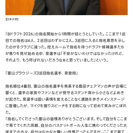
【日本大学】
「Bドラフト2026」の指名開始から1時間が経とうとしていた。ここまで１巡
目での指名は6人、２巡目はわずかに2人。3巡目に入ると指名意思を示し
たのが８クラブに減った。控えルームで指名を待つドラフト候補選手たち
が焦りを見せ始める中、泉選手は「不安がないわけではなかったけれど、
それより、もう呼ばれないだろうなぁと思っていました」という。
「富山グラウジーズ3巡目指名選手、泉登翔」
指名順位4番目、富山の指名選手を発表する島田チェアマンの声が会場に
響くと、選手の家族やファンなどが見守るスタンド席から小さなどよめき
が起きた。泉選手は固い表情を変えることなく通路を歩きメインステージ
に登壇したが、マイクを握りスピーチをする時になって初めて笑みがこぼれ
た。
「指名してくださった富山の皆様ありがとうございます。そして自分をここま
で育ててくれた両親、自分のバスケットボール人生に携わってくださった大
学までの方々、自分はなかなか難しい性格だったんですが、ここまで育て