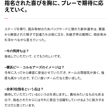
指名された喜びを胸に、プレーで期待に応
えていく。
ステージを降り、囲み取材のためバックヤードに現れた新井選手は、緊張
から解放された様子で記者たちの前に立ち、矢継ぎ早の質問に、時折笑み
を浮かべながら答えていった。
−今の気持ちは？
指名していただいて、とてもうれしいです。
−横浜ビー・コルセアーズのイメージは？
今年に入ってから練習に参加させていただき、チームの雰囲気が良く、強
度も高かったので、すごい良いチームだなと思いました。
−全体3位指名という点は？
期待していただいているというのを感じますし、責任みたいなものもある
ので、指名されたからにはそれに見合う活躍をしていけるように努力する
だけだと思っています。