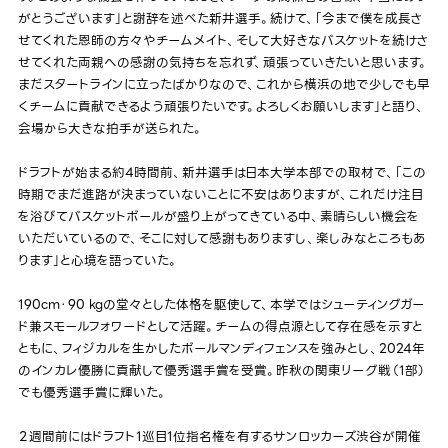
がとうございます」と謝辞を述べた新井選手。続けて、「今まで僕を成長さ
せてくれた恩師の方々やチームメイト、そして大好きなバスケットを続けさ
せてくれた両親への感謝の気持ちを忘れず、頑張っていきたいと思います。
まだスタートラインに立ったばかりなので、これから横浜の地で少しでも早
くチームに貢献できるよう頑張りたいです。よろしくお願いします」と語り、
会場から大きな拍手が送られた。
ドラフトが始まる約4時間前、新井選手は日本大学本部での取材で、「この
時期でまだ進路が決まっていないことに不安はありますが、これだけ注目
を浴びてバスケットボールが盛り上がってきている中、素晴らしい機会を
いただいているので、そこに対して感謝もありますし、楽しみなところもあ
ります」と心境を語っていた。
190cm・90 kgの堂々とした体格を駆使して、本学ではシューティングガー
ド兼スモールフォワードとして活躍。チームの得点源として存在感を示すと
ともに、フィジカルを生かしたボールマンディフェンスを強みとし、2024年
のインカレ優勝に貢献して優秀選手賞を受賞。昨秋の関東リーグ戦（1部）
でも優秀選手賞に輝いた。
２週間前にはドラフト1巡目1位指名権を有するサンロッカーズ渋谷が開催