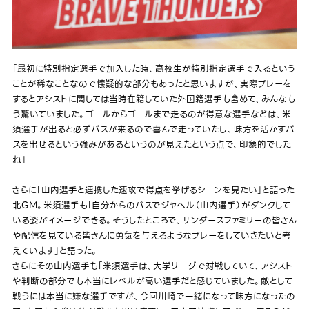
「最初に特別指定選手で加入した時、高校生が特別指定選手で入るという
ことが稀なことなので懐疑的な部分もあったと思いますが、実際プレーを
するとアシストに関しては当時在籍していた外国籍選手も含めて、みんなも
う驚いていました。ゴールからゴールまで走るのが得意な選手などは、米
須選手が出ると必ずパスが来るので喜んで走っていたし、味方を活かすパ
スを出せるという強みがあるというのが見えたという点で、印象的でした
ね」
さらに「山内選手と連携した速攻で得点を挙げるシーンを見たい」と語った
北GM。米須選手も「自分からのパスでジャヘル（山内選手）がダンクして
いる姿がイメージできる。そうしたところで、サンダースファミリーの皆さん
や配信を見ている皆さんに勇気を与えるようなプレーをしていきたいと考
えています」と語った。
さらにその山内選手も「米須選手は、大学リーグで対戦していて、アシスト
や判断の部分でも本当にレベルが高い選手だと感じていました。敵として
戦うには本当に嫌な選手ですが、今回川崎で一緒になって味方になったの