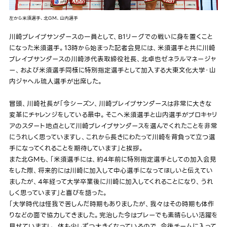
左から米須選手、北GM、山内選手
川崎ブレイブサンダースの一員として、B1リーグでの戦いに身を置くこと
になった米須選手。13時から始まった記者会見には、米須選手と共に川崎
ブレイブサンダースの川崎渉代表取締役社長、北卓也ゼネラルマネージャ
ー、および米須選手同様に特別指定選手として加入する大東文化大学・山
内ジャヘル琉人選手が出席した。
冒頭、川崎社長が「今シーズン、川崎ブレイブサンダースは非常に大きな
変革にチャレンジをしている最中。そこへ米須選手と山内選手がプロキャリ
アのスタート地点として川崎ブレイブサンダースを選んでくれたことを非常
にうれしく思っていますし、これから長きにわたって川崎を背負って立つ選
手になってくれることを期待しています」と挨拶。
また北GMも、「米須選手には、約4年前に特別指定選手としての加入会見
をした際、将来的には川崎に加入して中心選手になってほしいと伝えてい
ましたが、4年経って大学卒業後に川崎に加入してくれることになり、うれ
しく思っています」と喜びを語った。
「大学時代は怪我で苦しんだ時期もありましたが、我々はその時期も体作
りなどの面で協力してきました。完治した今はプレーでも素晴らしい活躍を
見せていますし、体も少しずつ大きくなっているので、今後チームに入って