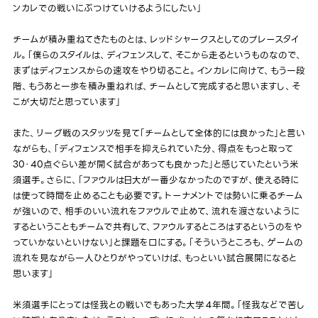
ンカレでの戦いにぶつけていけるようにしたい」
チームが積み重ねてきたものとは、レッドシャークスとしてのプレースタイ
ル。「僕らのスタイルは、ディフェンスして、そこから走るというものなので、
まずはディフェンスからの速攻をやり切ること。インカレに向けて、もう一段
階、もうあと一歩を積み重ねれば、チームとして完成すると思いますし、そ
こが大切だと思っています」
また、リーグ戦のスタッツを見て「チームとして全体的には良かった」と言い
ながらも、「ディフェンスで相手を抑えられていた分、得点をもっと取って
30・40点ぐらい差が開く試合があっても良かった」と感じていたという米
須選手。さらに、「ファウルは日大が一番少なかったのですが、使える時に
は使って時間を止めることも必要です。トーナメントでは勢いに乗るチーム
が強いので、相手のいい流れをファウルで止めて、流れを渡さないように
するということもチームで共有して、ファウルするところはするというのをや
っていかないといけない」と課題を口にする。「そういうところも、ゲームの
流れを見ながら一人ひとりがやっていけば、もっといい試合展開になると
思います」
米須選手にとっては怪我との戦いでもあった大学４年間。「怪我などで苦し