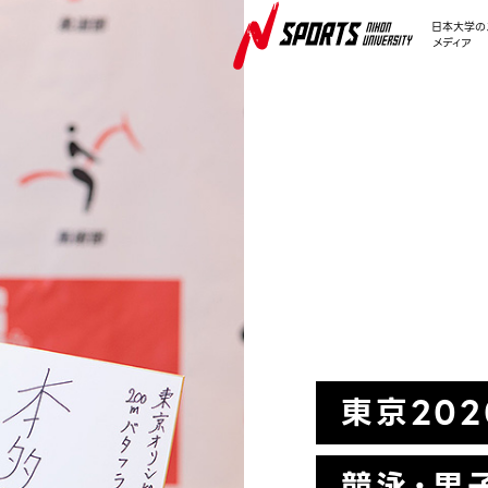
日本大学の
メディア
FEATURE
東京20
競泳・男