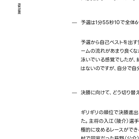
FEATURE
予選は1分55秒10で全体
予選から自己ベストを出す
ームの流れがあまり良くな
泳いでいる感覚でしたが、
はないのですが、自分で自
決勝に向けて、どう切り替
ギリギリの順位で決勝進出
た。主将の入江（陵介）選手
極的に攻めるレースができる
村で同室だった萩野（公介